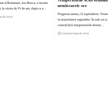
te al României, Ion Iliescu, a încetat
următoarele ore
i, la vârsta de 95 de ani, după ce a…
Prognoza meteo, 12 septembrie. Vreme
p de citire
în majoritatea regiunilor. În sud, est și 
centrul țării temperaturile diurne…
2 minute timp de citire