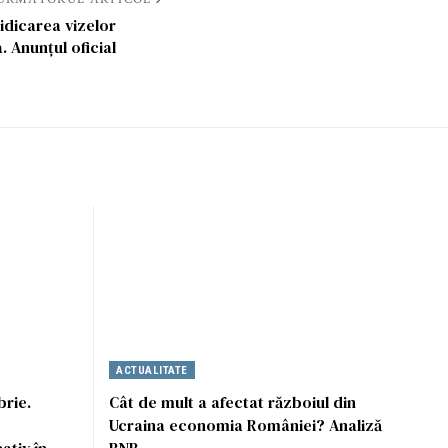
dicarea vizelor
 Anunțul oficial
ACTUALITATE
rie.
Cât de mult a afectat războiul din
Ucraina economia României? Analiză
ativ în
BNR