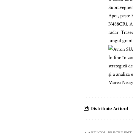
Supravegher
Apoi, peste 
N488CR). Ace
radar. Trase
lungul grani
În fine în z
strategică de
și a analiza
Marea Neagră
Distribuie Articol
ARTICOL PRECEDENT