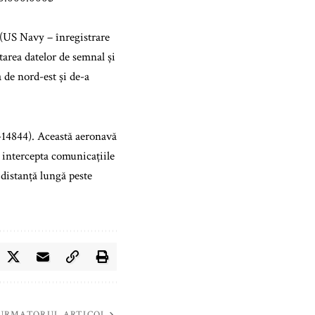
(US Navy – înregistrare
tarea datelor de semnal și
 de nord-est și de-a
-14844). Această aeronavă
a intercepta comunicațiile
 distanță lungă peste
URMATORUL ARTICOL