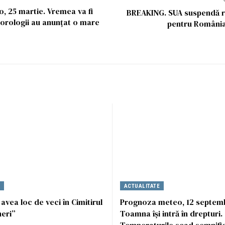
 25 martie. Vremea va fi
BREAKING. SUA suspendă ri
orologii au anunțat o mare
pentru România.
E
ACTUALITATE
 avea loc de veci în Cimitirul
Prognoza meteo, 12 septemb
neri”
Toamna își intră în drepturi.
Temperaturile scad semnific