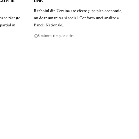
Războiul din Ucraina are efecte și pe plan economic,
a se răcește
nu doar umanitar și social. Conform unei analize a
parțial în
Băncii Naționale…
5 minute timp de citire