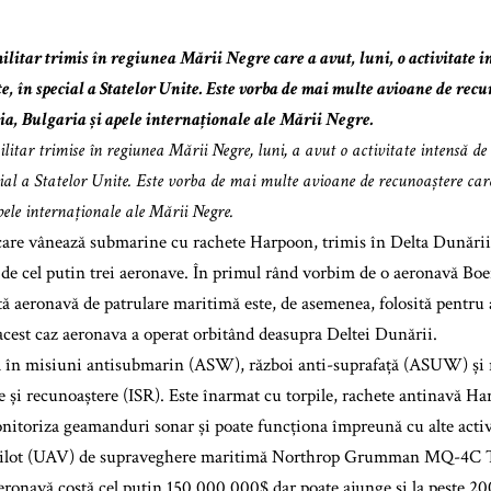
litar trimis în regiunea Mării Negre care a avut, luni, o activitate 
te, în special a Statelor Unite. Este vorba de mai multe avioane de rec
a, Bulgaria și apele internaționale ale Mării Negre.
itar trimise în regiunea Mării Negre, luni, a avut o activitate intensă de
ecial a Statelor Unite. Este vorba de mai multe avioane de recunoaștere c
pele internaționale ale Mării Negre.
are vânează submarine cu rachete Harpoon, trimis în Delta Dunării
 de cel putin trei aeronave. În primul rând vorbim de o aeronavă B
ă aeronavă de patrulare maritimă este, de asemenea, folosită pentru
cest caz aeronava a operat orbitând deasupra Deltei Dunării.
 în misiuni antisubmarin (ASW), război anti-suprafață (ASUW) și r
 și recunoaștere (ISR). Este înarmat cu torpile, rachete antinavă Har
nitoriza geamanduri sonar și poate funcționa împreună cu alte activ
 pilot (UAV) de supraveghere maritimă Northrop Grumman MQ-4C T
aeronavă costă cel puțin 150.000.000$ dar poate ajunge și la peste 