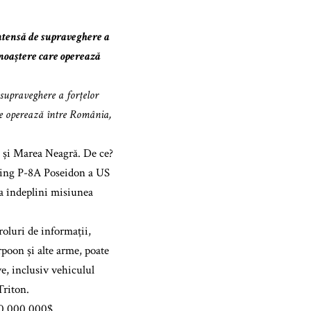
intensă de supraveghere a
unoaștere care operează
 supraveghere a forțelor
are operează între România,
 și Marea Neagră. De ce?
oeing P-8A Poseidon a US
 a îndeplini misiunea
oluri de informații,
poon și alte arme, poate
e, inclusiv vehiculul
riton.
200.000.000$