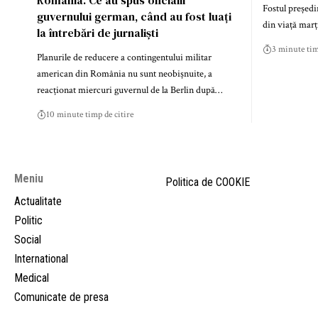
Fostul președin
guvernului german, când au fost luați
din viață marț
la întrebări de jurnaliști
3 minute tim
Planurile de reducere a contingentului militar
american din România nu sunt neobișnuite, a
reacționat miercuri guvernul de la Berlin după…
10 minute timp de citire
Meniu
Politica de COOKIE
Actualitate
Politic
Social
International
Medical
Comunicate de presa