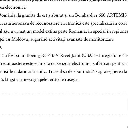
ea electronică
România, la granița de est a zburat și un Bombardier 650 ARTEMIS 
astă aeronavă de recunoaștere electronică este specializată în colec
ul său a urmat un model extins peste România, în special în regiunea
ței cu Moldova, sugerând activități avansate de monitorizare
onă a fost și un Boeing RC-135V Rivet Joint (USAF – înregistrare 64
 recunoaștere este echipată cu senzori electronici sofisticați pentru 
 emisiile radarului inamic. Traseul sa de zbor indică supravegherea la
, lângă Crimeea și apele teritoale rusești.