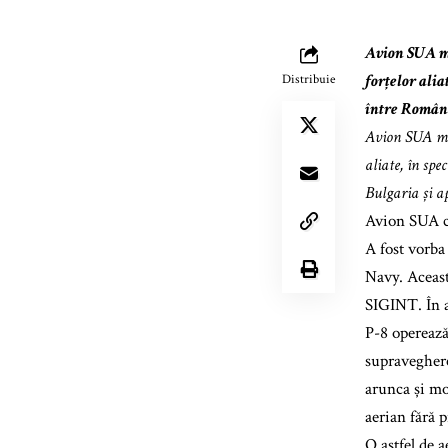
Avion SUA mi
forțelor alia
Distribuie
între Români
Avion SUA mil
aliate, în sp
Bulgaria și a
Avion SUA c
A fost vorba
Navy. Aceast
SIGINT. În a
P-8 operează
supraveghere
arunca și mo
aerian fără
O astfel de 