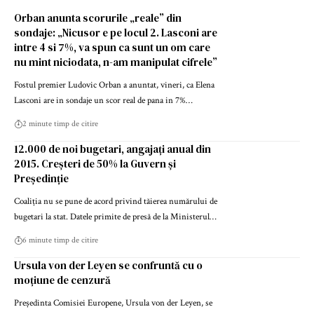
Orban anunta scorurile „reale” din
sondaje: „Nicusor e pe locul 2. Lasconi are
intre 4 si 7%, va spun ca sunt un om care
nu mint niciodata, n-am manipulat cifrele”
Fostul premier Ludovic Orban a anuntat, vineri, ca Elena
Lasconi are in sondaje un scor real de pana in 7%…
2 minute timp de citire
12.000 de noi bugetari, angajați anual din
2015. Creșteri de 50% la Guvern și
Președinție
Coaliția nu se pune de acord privind tăierea numărului de
bugetari la stat. Datele primite de presă de la Ministerul…
6 minute timp de citire
Ursula von der Leyen se confruntă cu o
moțiune de cenzură
Președinta Comisiei Europene, Ursula von der Leyen, se