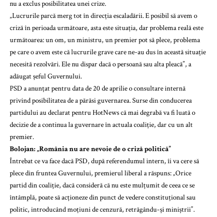
nu a exclus posibilitatea unei crize.
„Lucrurile parcă merg tot în direcția escaladării. E posibil să avem o
criză în perioada următoare, asta este situația, dar problema reală este
următoarea: un om, un ministru, un premier pot să plece, problema
pe care o avem este că lucrurile grave care ne-au dus în această situație
necesită rezolvări. Ele nu dispar dacă o persoană sau alta pleacă”, a
adăugat șeful Guvernului.
PSD a anunțat pentru data de 20 de aprilie o consultare internă
privind posibilitatea de a părăsi guvernarea. Surse din conducerea
partidului au declarat pentru HotNews că mai degrabă va fi luată o
decizie de a continua la guvernare în actuala coaliție, dar cu un alt
premier.
Bolojan: „România nu are nevoie de o criză politică”
Întrebat ce va face dacă PSD, după referendumul intern, îi va cere să
plece din fruntea Guvernului, premierul liberal a răspuns: „Orice
partid din coaliție, dacă consideră că nu este mulțumit de ceea ce se
întâmplă, poate să acționeze din punct de vedere constituțional sau
politic, introducând moțiuni de cenzură, retrăgându-și miniștrii”.