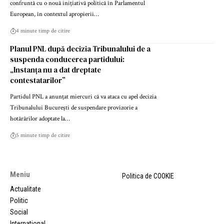
confruntă cu o nouă inițiativă politică în Parlamentul
European, în contextul apropierii…
4 minute timp de citire
Planul PNL după decizia Tribunalului de a
suspenda conducerea partidului:
„Instanța nu a dat dreptate
contestatarilor”
Partidul PNL a anunțat miercuri că va ataca cu apel decizia
Tribunalului București de suspendare provizorie a
hotărârilor adoptate la…
5 minute timp de citire
Meniu
Politica de COOKIE
Actualitate
Politic
Social
International