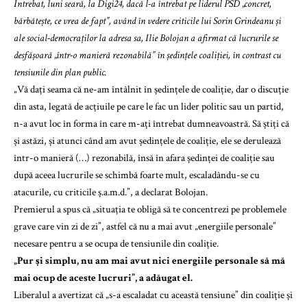
Întrebat, luni seară, la Digi24, dacă l-a întrebat pe liderul PSD „concret,
bărbătește, ce vrea de fapt”, având în vedere criticile lui Sorin Grindeanu și
ale social-democraților la adresa sa, Ilie Bolojan a afirmat că lucrurile se
desfășoară „într-o manieră rezonabilă” în ședințele coaliției, în contrast cu
tensiunile din plan public.
„Vă dați seama că ne-am întâlnit în ședințele de coaliție, dar o discuție
din asta, legată de acțiuile pe care le fac un lider politic sau un partid,
n-a avut loc în forma în care m-ați întrebat dumneavoastră. Să știți că
și astăzi, și atunci când am avut ședințele de coaliție, ele se derulează
într-o manieră (…) rezonabilă, însă în afara ședinței de coaliție sau
după aceea lucrurile se schimbă foarte mult, escaladându-se cu
atacurile, cu criticile ș.a.m.d.”, a declarat Bolojan.
Premierul a spus că „situația te obligă să te concentrezi pe problemele
grave care vin zi de zi”, astfel că nu a mai avut „energiile personale”
necesare pentru a se ocupa de tensiunile din coaliție.
„Pur și simplu, nu am mai avut nici energiile personale să mă
mai ocup de aceste lucruri”, a adăugat el.
Liberalul a avertizat că „s-a escaladat cu această tensiune” din coaliție și