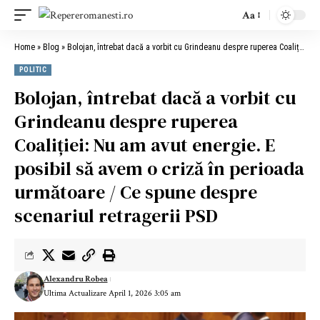
Aa
Home
»
Blog
»
Bolojan, întrebat dacă a vorbit cu Grindeanu despre ruperea Coaliției: Nu am avut energie. E posibil să avem o criză în perioada următoare / Ce spune despre scenariul retragerii PSD
POLITIC
Bolojan, întrebat dacă a vorbit cu
Grindeanu despre ruperea
Coaliției: Nu am avut energie. E
posibil să avem o criză în perioada
următoare / Ce spune despre
scenariul retragerii PSD
Alexandru Robea
Ultima Actualizare April 1, 2026 3:05 am