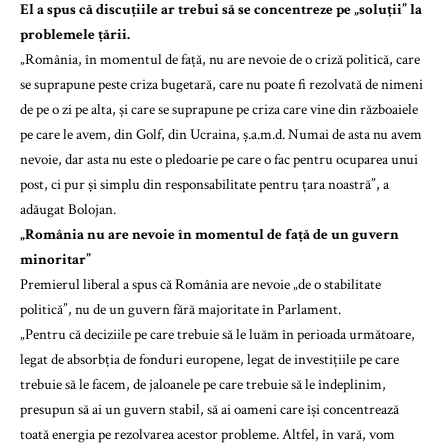
El a spus că discuțiile ar trebui să se concentreze pe „soluții” la
problemele țării.
„România, în momentul de față, nu are nevoie de o criză politică, care
se suprapune peste criza bugetară, care nu poate fi rezolvată de nimeni
de pe o zi pe alta, și care se suprapune pe criza care vine din războaiele
pe care le avem, din Golf, din Ucraina, ș.a.m.d. Numai de asta nu avem
nevoie, dar asta nu este o pledoarie pe care o fac pentru ocuparea unui
post, ci pur și simplu din responsabilitate pentru țara noastră”, a
adăugat Bolojan.
„România nu are nevoie în momentul de față de un guvern
minoritar”
Premierul liberal a spus că România are nevoie „de o stabilitate
politică”, nu de un guvern fără majoritate în Parlament.
„Pentru că deciziile pe care trebuie să le luăm în perioada următoare,
legat de absorbția de fonduri europene, legat de investițiile pe care
trebuie să le facem, de jaloanele pe care trebuie să le îndeplinim,
presupun să ai un guvern stabil, să ai oameni care își concentrează
toată energia pe rezolvarea acestor probleme. Altfel, în vară, vom