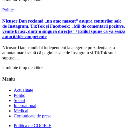
Politic
Nicușor Dan reclamă „un atac mascat” asupra conturilor sale
de Instagram, TikTok și Facebook: „Mii de comentarii pozitive,
venite brusc, dintr-o singură direcție” / Edilul spune că va sesiza
autoritățile competente
Nicușor Dan, candidat independent la alegerile prezidențiale, a
anunțat marți seară că paginile sale de Instagram și TikTok sunt
supuse…
2 minute timp de citire
Meniu
Actualitate
Politic
Social
International
Medical
Comunicate de presa
Politica de COOKIE