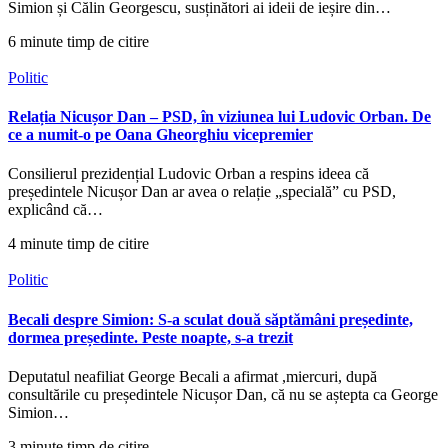
Simion și Călin Georgescu, susținători ai ideii de ieșire din…
6 minute timp de citire
Politic
Relația Nicușor Dan – PSD, în viziunea lui Ludovic Orban. De
ce a numit-o pe Oana Gheorghiu vicepremier
Consilierul prezidențial Ludovic Orban a respins ideea că
președintele Nicușor Dan ar avea o relație „specială” cu PSD,
explicând că…
4 minute timp de citire
Politic
Becali despre Simion: S-a sculat două săptămâni președinte,
dormea președinte. Peste noapte, s-a trezit
Deputatul neafiliat George Becali a afirmat ,miercuri, după
consultările cu președintele Nicușor Dan, că nu se aștepta ca George
Simion…
3 minute timp de citire