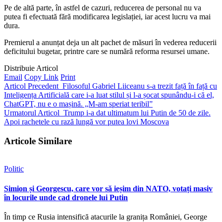
Pe de altă parte, în astfel de cazuri, reducerea de personal nu va
putea fi efectuată fără modificarea legislației, iar acest lucru va mai
dura.
Premierul a anunțat deja un alt pachet de măsuri în vederea reducerii
deficitului bugetar, printre care se numără reforma resursei umane.
Distribuie Articol
Email
Copy Link
Print
Articol Precedent
Filosoful Gabriel Liiceanu s-a trezit față în față cu
Inteligența Artificială care i-a luat stilul și l-a șocat spunându-i că el,
ChatGPT, nu e o mașină. „M-am speriat teribil”
Urmatorul Articol
Trump i-a dat ultimatum lui Putin de 50 de zile.
Apoi rachetele cu rază lungă vor putea lovi Moscova
Articole Similare
Politic
Simion și Georgescu, care vor să ieșim din NATO, votați masiv
în locurile unde cad dronele lui Putin
În timp ce Rusia intensifică atacurile la granița României, George