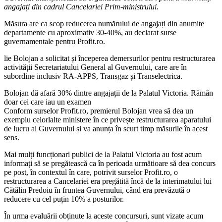
angajați din cadrul Cancelariei Prim-ministrului.
Măsura are ca scop reducerea numărului de angajați din anumite
departamente cu aproximativ 30-40%, au declarat surse
guvernamentale pentru Profit.ro.
lie Bolojan a solicitat și începerea demersurilor pentru restructurarea
activității Secretariatului General al Guvernului, care are în
subordine inclusiv RA-APPS, Transgaz și Transelectrica.
Bolojan dă afară 30% dintre angajații de la Palatul Victoria. Rămân
doar cei care iau un examen
Conform surselor Profit.ro, premierul Bolojan vrea să dea un
exemplu celorlalte ministere în ce privește restructurarea aparatului
de lucru al Guvernului și va anunța în scurt timp măsurile în acest
sens.
Mai mulți funcționari publici de la Palatul Victoria au fost acum
informați să se pregătească ca în perioada următioare să dea concurs
pe post, în contextul în care, potrivit surselor Profit.ro, o
restructurarea a Cancelariei era pregătită încă de la interimatului lui
Cătălin Predoiu în fruntea Guvernului, când era prevăzută o
reducere cu cel puțin 10% a posturilor.
În urma evaluării obținute la aceste concursuri, sunt vizate acum