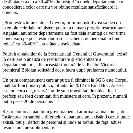
desființarea a circa 30-40% din posturi în unele departamente, cu
concedierea celor care nu vor obține rezultate satisfăcătoare la
concurs.
„Prin restructurarea de la Guvern, prim-ministrul vrea să dea un
exemplu celorlalte ministere pentru a demara propria restructurare.
Angajații anumitor departamente au fost deja anunțați că vor urma
concursuri pe post, estimându-se că schema de personal trebuie
redusă cu 30-40%”, au arătat sursele citate.
Potrivit angajaților de la Secretariatul General al Guvernului, există
în derulare o analiză de restructurare și eficientizare a
departamentelor și din această structură de la Palatul Victoria,
premierul Bolojan solictând acest lucru după preluarea mandatului.
Un prim compartiment care ar putea fi eliminat la SGG este Corpul
înalților funcționari publici, înființat în 2012 de Emil Boc. Aceste
este un corp de „rezervă” unde sunt transferați de obicei foști
prefecți sau foști demnitari din ministere și care, în prezent, numără
puțin peste 20 de persoane.
Restructurarea aparatului guvernamental ar urma să țină cont și de
încărcarea cu sarcini a diferitelor departamente, existând cazuri unde
există, totuși, deficit de personal și unde ar trebui, de fapt, aduse
resurse umane suplimentare.