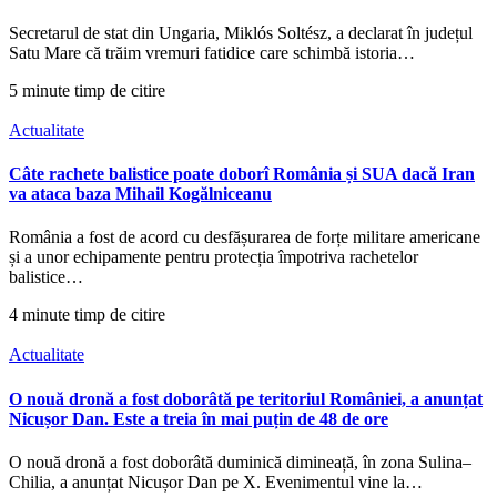
Secretarul de stat din Ungaria, Miklós Soltész, a declarat în județul
Satu Mare că trăim vremuri fatidice care schimbă istoria…
5 minute timp de citire
Actualitate
Câte rachete balistice poate doborî România și SUA dacă Iran
va ataca baza Mihail Kogălniceanu
România a fost de acord cu desfășurarea de forțe militare americane
și a unor echipamente pentru protecția împotriva rachetelor
balistice…
4 minute timp de citire
Actualitate
O nouă dronă a fost doborâtă pe teritoriul României, a anunțat
Nicușor Dan. Este a treia în mai puțin de 48 de ore
O nouă dronă a fost doborâtă duminică dimineață, în zona Sulina–
Chilia, a anunțat Nicușor Dan pe X. Evenimentul vine la…