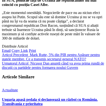
În SUA, politicile față de Ucraina ale republicanilor nu mai
coincid cu poziția Casei Albe.
„Este momentul onestității. Negocierile de pace nu au niciun efect
asupra lui Putin. Scopul său este să domine Ucraina și nu se va opri
până nu își va da seama că nu poate câștiga”, a declarat
congresmanul republican Don Bacon, susținând că SUA și aliații
trebuie să înarmeze Ucraina până în dinți, să sancționeze Rusia la
maximum și să confiște activele rusești de peste mări în valoare de
300 de miliarde de dolari.
Distribuie Articol
Email
Copy Link
Print
Articol Precedent
Mark Rutte, 5% din PIB pentru Apărare pentru
statele membre. Ce a transmis secretarul general NATO?
Urmatorul Articol
Nicuşor Dan anunță când va avea prima rundă de
discuţii cu partidele pentru formarea noului Guvern
Articole Similare
Actualitate
Ungaria apasă pedala și declanșează un război cu România.
Transilvania e prioritatea