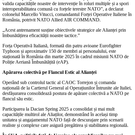
valida capacitățile noastre de intervenție în roluri multiple și a spori
interoperabilitatea comună cu forțele terestre NATO”, a declarat
colonelul Marcello Vitucci, comandantul Forței Operative Italiene în
România, potrivit NATO Allied AIR COMMAND.
„Acest antrenament susține obiectivele strategice ale Alianței prin
îmbunătățirea eficacității noastre tactice.”
Forța Operativă Italiană, formată din patru avioane Eurofighter
Typhoon și aproximativ 150 de membri ai personalului, este
staționată în România din martie 2025 în cadrul misiunii NATO de
Poliție Aeriană Îmbunătățită (eAP).
Apărarea colectivă pe Flancul Estic al Alianței
Operând sub controlul tactic al CAOC Torrejon și comanda
națională de la Cartierul General al Operațiunilor Întrunite ale Italiei,
desfășurarea consolidează postura de apărare colectivă a NATO pe
flancul său estic.
Participarea la Dacian Spring 2025 a consolidat și mai mult
capacitățile multirol ale Aliaților, demonstrând în același timp
unitatea și angajamentul NATO față de descurajare prin scenarii
realiste și complexe care asigură pregătirea și stabilitatea regională.