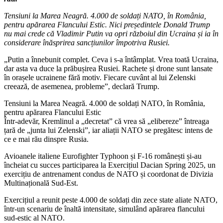
Tensiuni la Marea Neagră. 4.000 de soldați NATO, în România,
pentru apărarea Flancului Estic. Nici președintele Donald Trump
nu mai crede că Vladimir Putin va opri războiul din Ucraina și ia în
considerare înăsprirea sancțiunilor împotriva Rusiei.
„Putin a înnebunit complet. Ceva i s-a întâmplat. Vrea toată Ucraina,
dar asta va duce la prăbușirea Rusiei. Rachete și drone sunt lansate
în orașele ucrainene fără motiv. Fiecare cuvânt al lui Zelenski
creează, de asemenea, probleme”, declară Trump.
Tensiuni la Marea Neagră. 4.000 de soldați NATO, în România,
pentru apărarea Flancului Estic
Într-adevăr, Kremlinul a „decretat” că vrea să „elibereze” întreaga
țară de „junta lui Zelenski”, iar aliații NATO se pregătesc intens de
ce e mai rău dinspre Rusia.
Avioanele italiene Eurofighter Typhoon și F-16 românești și-au
încheiat cu succes participarea la Exercițiul Dacian Spring 2025, un
exercițiu de antrenament condus de NATO și coordonat de Divizia
Multinațională Sud-Est.
Exercițiul a reunit peste 4.000 de soldați din zece state aliate NATO,
într-un scenariu de înaltă intensitate, simulând apărarea flancului
sud-estic al NATO.