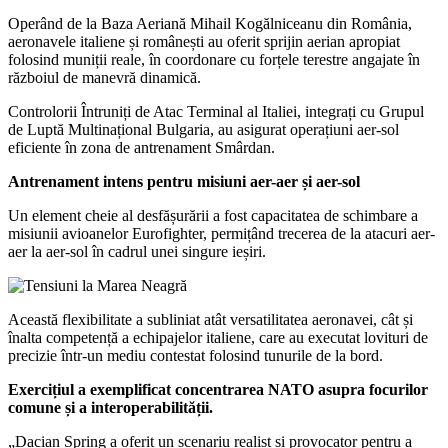
Operând de la Baza Aeriană Mihail Kogălniceanu din România,
aeronavele italiene și românești au oferit sprijin aerian apropiat
folosind muniții reale, în coordonare cu forțele terestre angajate în
războiul de manevră dinamică.
Controlorii Întruniți de Atac Terminal al Italiei, integrați cu Grupul
de Luptă Multinațional Bulgaria, au asigurat operațiuni aer-sol
eficiente în zona de antrenament Smârdan.
Antrenament intens pentru misiuni aer-aer și aer-sol
Un element cheie al desfășurării a fost capacitatea de schimbare a
misiunii avioanelor Eurofighter, permițând trecerea de la atacuri aer-
aer la aer-sol în cadrul unei singure ieșiri.
Această flexibilitate a subliniat atât versatilitatea aeronavei, cât și
înalta competență a echipajelor italiene, care au executat lovituri de
precizie într-un mediu contestat folosind tunurile de la bord.
Exercițiul a exemplificat concentrarea NATO asupra focurilor
comune și a interoperabilității.
„Dacian Spring a oferit un scenariu realist și provocator pentru a