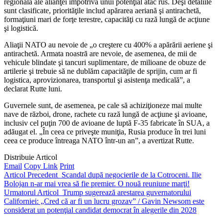
regională ale alianţei împotriva unui potenţial atac rus. Deşi detaliile
sunt clasificate, priorităţile includ apărarea aeriană şi antirachetă,
formaţiuni mari de forţe terestre, capacităţi cu rază lungă de acţiune
şi logistică.
Aliaţii NATO au nevoie de „o creştere cu 400% a apărării aeriene şi
antirachetă. Armata noastră are nevoie, de asemenea, de mii de
vehicule blindate şi tancuri suplimentare, de milioane de obuze de
artilerie şi trebuie să ne dublăm capacităţile de sprijin, cum ar fi
logistica, aprovizionarea, transportul şi asistenţa medicală”, a
declarat Rutte luni.
Guvernele sunt, de asemenea, pe cale să achiziţioneze mai multe
nave de război, drone, rachete cu rază lungă de acţiune şi avioane,
inclusiv cel puţin 700 de avioane de luptă F-35 fabricate în SUA, a
adăugat el. „În ceea ce priveşte muniţia, Rusia produce în trei luni
ceea ce produce întreaga NATO într-un an”, a avertizat Rutte.
Distribuie Articol
Email
Copy Link
Print
Articol Precedent
Scandal după negocierile de la Cotroceni. Ilie
Bolojan n-ar mai vrea să fie premier. O nouă reuniune marţi!
Urmatorul Articol
Trump sugerează arestarea guvernatorului
Californiei: „Cred că ar fi un lucru grozav” / Gavin Newsom este
considerat un potenţial candidat democrat în alegerile din 2028