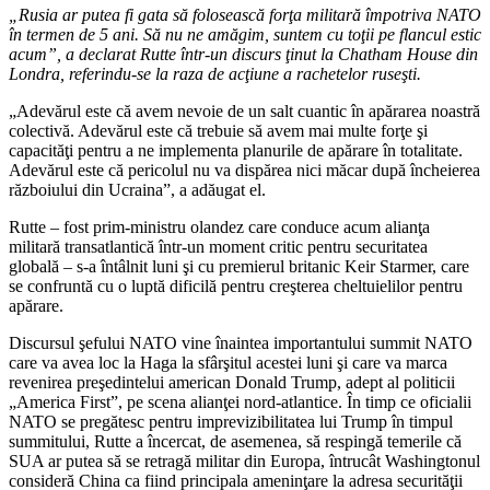
„Rusia ar putea fi gata să folosească forţa militară împotriva NATO
în termen de 5 ani. Să nu ne amăgim, suntem cu toţii pe flancul estic
acum”, a declarat Rutte într-un discurs ţinut la Chatham House din
Londra, referindu-se la raza de acţiune a rachetelor ruseşti.
„Adevărul este că avem nevoie de un salt cuantic în apărarea noastră
colectivă. Adevărul este că trebuie să avem mai multe forţe şi
capacităţi pentru a ne implementa planurile de apărare în totalitate.
Adevărul este că pericolul nu va dispărea nici măcar după încheierea
războiului din Ucraina”, a adăugat el.
Rutte – fost prim-ministru olandez care conduce acum alianţa
militară transatlantică într-un moment critic pentru securitatea
globală – s-a întâlnit luni şi cu premierul britanic Keir Starmer, care
se confruntă cu o luptă dificilă pentru creşterea cheltuielilor pentru
apărare.
Discursul şefului NATO vine înaintea importantului summit NATO
care va avea loc la Haga la sfârşitul acestei luni şi care va marca
revenirea preşedintelui american Donald Trump, adept al politicii
„America First”, pe scena alianţei nord-atlantice. În timp ce oficialii
NATO se pregătesc pentru imprevizibilitatea lui Trump în timpul
summitului, Rutte a încercat, de asemenea, să respingă temerile că
SUA ar putea să se retragă militar din Europa, întrucât Washingtonul
consideră China ca fiind principala ameninţare la adresa securităţii