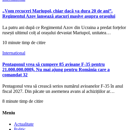
„Vom recuceri Mariupol, chiar dacă va dura 20 de ani”.
Regimentul Azov lansează atacuri masive asupra orașului
La patru ani după ce Regimentul Azov din Ucraina a predat forțelor
rusești ultimul colț al orașului devastat Mariupol, unitatea…
10 minute timp de citire
International
Pentagonul vrea să cumpere 85 avioane F-35 pentru
21.000.000.000$. Nu mai ajung pentru România care a
comandat 32
Pentagonul vrea să crească serios numărul avioanelor F-35 în anul
fiscal 2027. Din păcate un asemenea avans al achizițiilor ar…
8 minute timp de citire
Meniu
Actualitate
Politic