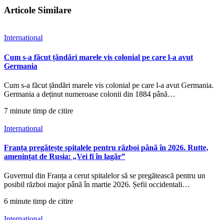
Articole Similare
International
Cum s-a făcut țăndări marele vis colonial pe care l-a avut
Germania
Cum s-a făcut țăndări marele vis colonial pe care l-a avut Germania.
Germania a deținut numeroase colonii din 1884 până…
7 minute timp de citire
International
Franța pregătește spitalele pentru război până în 2026. Rutte,
amenințat de Rusia: „Vei fi în lagăr”
Guvernul din Franța a cerut spitalelor să se pregătească pentru un
posibil război major până în martie 2026. Șefii occidentali…
6 minute timp de citire
International