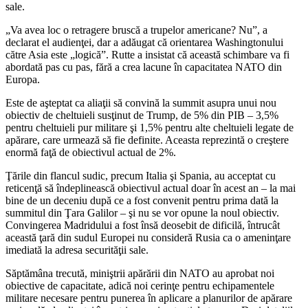
sale.
„Va avea loc o retragere bruscă a trupelor americane? Nu”, a
declarat el audienţei, dar a adăugat că orientarea Washingtonului
către Asia este „logică”. Rutte a insistat că această schimbare va fi
abordată pas cu pas, fără a crea lacune în capacitatea NATO din
Europa.
Este de aşteptat ca aliaţii să convină la summit asupra unui nou
obiectiv de cheltuieli susţinut de Trump, de 5% din PIB – 3,5%
pentru cheltuieli pur militare şi 1,5% pentru alte cheltuieli legate de
apărare, care urmează să fie definite. Aceasta reprezintă o creştere
enormă faţă de obiectivul actual de 2%.
Ţările din flancul sudic, precum Italia şi Spania, au acceptat cu
reticenţă să îndeplinească obiectivul actual doar în acest an – la mai
bine de un deceniu după ce a fost convenit pentru prima dată la
summitul din Ţara Galilor – şi nu se vor opune la noul obiectiv.
Convingerea Madridului a fost însă deosebit de dificilă, întrucât
această ţară din sudul Europei nu consideră Rusia ca o ameninţare
imediată la adresa securităţii sale.
Săptămâna trecută, miniştrii apărării din NATO au aprobat noi
obiective de capacitate, adică noi cerinţe pentru echipamentele
militare necesare pentru punerea în aplicare a planurilor de apărare