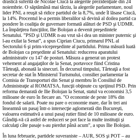
drastică suferită de Nicolae Ciucă la alegerile prezidenţiale din 24
noiembrie. O săptămână mai târziu, la alegerile parlamentare, noul
lider PNL a reuşit să ridice partidul de la 8,7%, unde îl lăsase Ciucă,
la 14%. Procentul le-a permis liberalilor să devină al doilea partid ca
pondere în coaliţia de guvernare formată alături de PSD şi UDMR.
La împărţirea funcţiilor, Ilie Bolojan a devenit preşedintele
Senatului. ”PSD şi UDMR n-au vrut să-i dea un minister puternic şi
l-au exilat la Senat”, a spus Ciprian Ciucu, primarul PNL al
Sectorului 6 şi prim-vicepreşedinte al partidului. Prima măsură luată
de Bolojan ca preşedinte al Senatului: reducerea aparatului
administrativ cu 147 de posturi. Măsura a generat un protest
vehement al angajaţilor de la Senat, portavoce fiind Cristina
Târteaţă, abonată la sinecuri. În decursul timpului, Târteaţă a fost
secretar de stat în Ministerul Turismului, consilier parlamentar la
Comisia de Transporturi din Senat şi membru în Consiliul de
Administraţie al ROMATSA, funcţii obţinute cu sprijinul PSD. Prin
reforma demarată de Ilie Bolojan la Senat, statul va economisi 3,5
milioane de euro în fiecare an. ”O economie de peste 18% din
fondul de salarii. Poate nu pare o economie mare, dar în trei ani
înseamnă un pasaj într-o intersecţie aglomerată din Bucureşti,
valoarea estimativă a unui pasaj rutier fiind de 10 milioane de euro.
Gândiţi-vă că astfel de reduceri se pot face la multe instituţii şi
calculaţi câte pasaje s-au pierdut până acum”, a spus Ilie Bolojan.
În luna februarie, partidele suveraniste – AUR, SOS şi POT – au