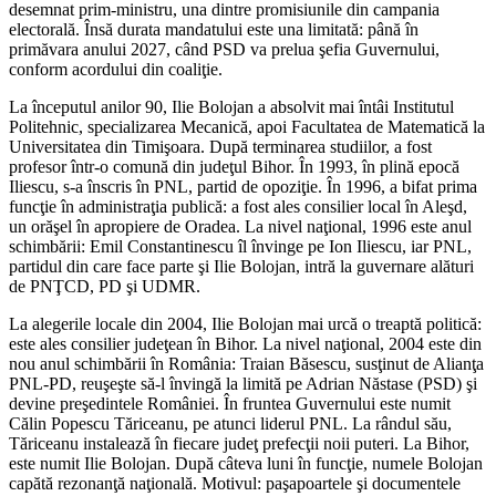
desemnat prim-ministru, una dintre promisiunile din campania
electorală. Însă durata mandatului este una limitată: până în
primăvara anului 2027, când PSD va prelua şefia Guvernului,
conform acordului din coaliţie.
La începutul anilor 90, Ilie Bolojan a absolvit mai întâi Institutul
Politehnic, specializarea Mecanică, apoi Facultatea de Matematică la
Universitatea din Timişoara. După terminarea studiilor, a fost
profesor într-o comună din judeţul Bihor. În 1993, în plină epocă
Iliescu, s-a înscris în PNL, partid de opoziţie. În 1996, a bifat prima
funcţie în administraţia publică: a fost ales consilier local în Aleşd,
un orăşel în apropiere de Oradea. La nivel naţional, 1996 este anul
schimbării: Emil Constantinescu îl învinge pe Ion Iliescu, iar PNL,
partidul din care face parte şi Ilie Bolojan, intră la guvernare alături
de PNŢCD, PD şi UDMR.
La alegerile locale din 2004, Ilie Bolojan mai urcă o treaptă politică:
este ales consilier judeţean în Bihor. La nivel naţional, 2004 este din
nou anul schimbării în România: Traian Băsescu, susţinut de Alianţa
PNL-PD, reuşeşte să-l învingă la limită pe Adrian Năstase (PSD) şi
devine preşedintele României. În fruntea Guvernului este numit
Călin Popescu Tăriceanu, pe atunci liderul PNL. La rândul său,
Tăriceanu instalează în fiecare judeţ prefecţii noii puteri. La Bihor,
este numit Ilie Bolojan. După câteva luni în funcţie, numele Bolojan
capătă rezonanţă naţională. Motivul: paşapoartele şi documentele