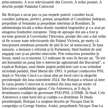
prim-ministru. A scos televizoarele din Guvern. A redus posturi. A
deschis porţile Palatului Cotroceni
Ilie Bolojan a urcat pas cu pas treptele puterii: consilier local,
consilier judeţean, prefect, primar, preşedinte al Consiliului Judeţean,
preşedinte al Senatului şi preşedinte interimar al României. În
administraţia locală a redus drastic numărul bugetarilor şi s-a axat pe
atragerea fondurilor europene. Timp de aproape doi ani a fost şi
secretar general al Guvernului Tăriceanu, poziţie din care a dat ordin
să fie scoase toate televizoarele din Palatul Victoria, pe motiv că
funcţionarii urmăreau posturile de ştiri în loc să muncească. În luna
ianuarie, a demarat o reformă şi în Parlament, fiind huiduit de unii
angajaţi care şi-au pierdut sinecurile. Prin reducerea posturilor la
Senat, statul va economisi 3,5 milioane de euro în fiecare an. ”În trei
ani înseamnă un pasaj într-o intersecţie aglomerată din Bucureşti”, a
explicat Bolojan, unul dintre puţinii politicieni care n-au schimbat
niciodată partidul, fiind liberal din 1993. A preluat conducerea PNL
după ce Nicolae Ciucă s-a clasat abia pe locul cinci la alegerile
prezidenţiale din luna noiembrie 2024. Ilie Bolojan a refuzat să intre
în cursa pentru Cotroceni la scrutinul din luna mai pe motiv că
înlocuirea candidatului agreat, Crin Antonescu, ar fi dus la
destrămarea coaliţiei de guvernare PSD-PNL-UDMR. În final, Crin
Antonescu a ratat turul doi şi coaliţia s-a destrămat. În finala
prezidenţială, Bolojan l-a susţinut deschis pe Nicuşor Dan în
competiţia cu George Simion. Astăzi, preşedintele Nicuşor Dan l-a