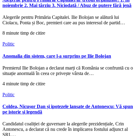
noiembrie 2. Mai târziu 3. Niciodată / Abuz de putere fără jenă
Alegerile pentru Primăria Capitalei. Ilie Bolojan se alătură lui
Ciolacu, Ponta și Boc, premieri care au pus interesul de partid…
8 minute timp de citire
Politic
Anomalia din sistem, care l-a surprins pe Ilie Bolojan
Premierul Ilie Bolojan a declarat marți că România se confruntă cu o
situație anormală în ceea ce privește vârsta de…
4 minute timp de citire
Politic
Coldea, Nicușor Dan și ipotezele lansate de Antonescu: Vă spun
pe istorie şi legendă
Candidatul coaliției de guvernare la alegerile prezidențiale, Crin
Antonescu, a declarat că nu crede în implicarea fostului adjunct al
SRI,…