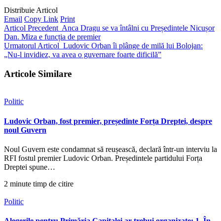
Distribuie Articol
Email
Copy Link
Print
Articol Precedent
Anca Dragu se va întâlni cu Președintele Nicușor
Dan. Miza e funcția de premier
Urmatorul Articol
Ludovic Orban îi plânge de milă lui Bolojan:
„Nu-l invidiez, va avea o guvernare foarte dificilă”
Articole Similare
Politic
Ludovic Orban, fost premier, președinte Forța Dreptei, despre
noul Guvern
Noul Guvern este condamnat să reușească, declară într-un interviu la
RFI fostul premier Ludovic Orban. Președintele partidului Forța
Dreptei spune…
2 minute timp de citire
Politic
Alegerile pentru Primăria Capitalei ar trebui organizate: 1. În