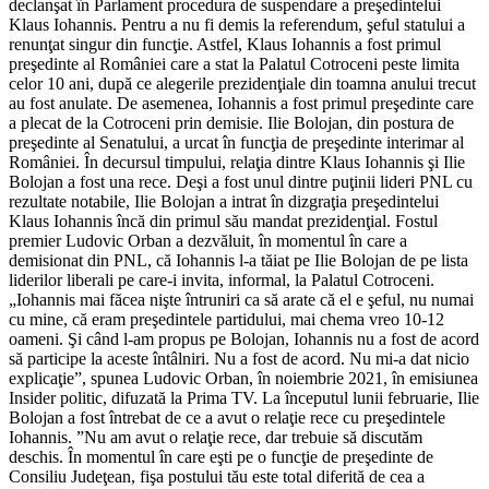
declanşat în Parlament procedura de suspendare a preşedintelui
Klaus Iohannis. Pentru a nu fi demis la referendum, şeful statului a
renunţat singur din funcţie. Astfel, Klaus Iohannis a fost primul
preşedinte al României care a stat la Palatul Cotroceni peste limita
celor 10 ani, după ce alegerile prezidenţiale din toamna anului trecut
au fost anulate. De asemenea, Iohannis a fost primul preşedinte care
a plecat de la Cotroceni prin demisie. Ilie Bolojan, din postura de
preşedinte al Senatului, a urcat în funcţia de preşedinte interimar al
României. În decursul timpului, relaţia dintre Klaus Iohannis şi Ilie
Bolojan a fost una rece. Deşi a fost unul dintre puţinii lideri PNL cu
rezultate notabile, Ilie Bolojan a intrat în dizgraţia preşedintelui
Klaus Iohannis încă din primul său mandat prezidenţial. Fostul
premier Ludovic Orban a dezvăluit, în momentul în care a
demisionat din PNL, că Iohannis l-a tăiat pe Ilie Bolojan de pe lista
liderilor liberali pe care-i invita, informal, la Palatul Cotroceni.
„Iohannis mai făcea nişte întruniri ca să arate că el e şeful, nu numai
cu mine, că eram preşedintele partidului, mai chema vreo 10-12
oameni. Şi când l-am propus pe Bolojan, Iohannis nu a fost de acord
să participe la aceste întâlniri. Nu a fost de acord. Nu mi-a dat nicio
explicaţie”, spunea Ludovic Orban, în noiembrie 2021, în emisiunea
Insider politic, difuzată la Prima TV. La începutul lunii februarie, Ilie
Bolojan a fost întrebat de ce a avut o relaţie rece cu preşedintele
Iohannis. ”Nu am avut o relaţie rece, dar trebuie să discutăm
deschis. În momentul în care eşti pe o funcţie de preşedinte de
Consiliu Judeţean, fişa postului tău este total diferită de cea a