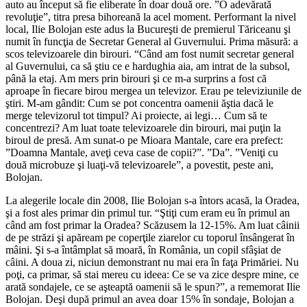
auto au început să fie eliberate în doar două ore. ”O adevărată
revoluţie”, titra presa bihoreană la acel moment. Performant la nivel
local, Ilie Bolojan este adus la Bucureşti de premierul Tăriceanu şi
numit în funcţia de Secretar General al Guvernului. Prima măsură: a
scos televizoarele din birouri. “Când am fost numit secretar general
al Guvernului, ca să ştiu ce e hardughia aia, am intrat de la subsol,
până la etaj. Am mers prin birouri şi ce m-a surprins a fost că
aproape în fiecare birou mergea un televizor. Erau pe televiziunile de
ştiri. M-am gândit: Cum se pot concentra oamenii ăştia dacă le
merge televizorul tot timpul? Ai proiecte, ai legi… Cum să te
concentrezi? Am luat toate televizoarele din birouri, mai puţin la
biroul de presă. Am sunat-o pe Mioara Mantale, care era prefect:
”Doamna Mantale, aveţi ceva case de copii?”. ”Da”. ”Veniţi cu
două microbuze şi luaţi-vă televizoarele”, a povestit, peste ani,
Bolojan.
La alegerile locale din 2008, Ilie Bolojan s-a întors acasă, la Oradea,
şi a fost ales primar din primul tur. “Ştiţi cum eram eu în primul an
când am fost primar la Oradea? Scăzusem la 12-15%. Am luat câinii
de pe străzi şi apăream pe coperţile ziarelor cu toporul însângerat în
mâini. Şi s-a întâmplat să moară, în România, un copil sfâşiat de
câini. A doua zi, niciun demonstrant nu mai era în faţa Primăriei. Nu
poţi, ca primar, să stai mereu cu ideea: Ce se va zice despre mine, ce
arată sondajele, ce se aşteaptă oamenii să le spun?”, a rememorat Ilie
Bolojan. Deşi după primul an avea doar 15% în sondaje, Bolojan a