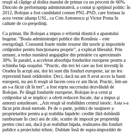
reuşit să câştige al doilea mandat de primar cu un procent de 66%.
Dincolo de performanţa administrativă, a contat şi sprijinul politic: în
2012, Bolojan a fost candidatul comun PNL-PSD, care formau la
acea vreme alianţa USL, cu Crin Antonescu şi Victor Ponta în
calitate de co-preşedinţi.
Ca primar, Ilie Bolojan a impus o reformă drastică a aparatului
bugetar. ”Boala administraţiei publice din România – este
energofagă. Consumă foarte multe resurse din taxele şi impozitele
cetăţenilor pentru funcţionarea proprie”, a explicat liberalul. Prin
urmare, a redus numărul angajaţilor din primărie cu aproximativ
30%. În paralel, a accelerat absorbţia fondurilor europene pentru a
schimba faţa oraşului. ”Practic, din trei lei care au fost investiţi în
Oradea în aceşti ani, doi lei sunt din fonduri europene, iar un leu
reprezintă banii orădenilor. Deci, dacă nu am fi avut acces la banii
europeni, nu am fi reuşit să facem ceea ce am făcut. Practic, într-un
an s-a făcut cât în trei”, a fost reţeta succesului dezvăluită de
Bolojan. Pe lângă fondurile europene, Bolojan le-a cerut şi
cetăţenilor să se implice: a oferit reduceri fiscale, dar a impus şi
amenzi usturătoare. „Am reuşit să reabilităm centrul istoric. Asta s-a
făcut prin două metode. Pe de o parte, politici de susţinere a
proprietarilor pentru a-şi reabilita faţadele: credite fără dobândă
rambursate în cinci ani de zile, scutire de impozit pe proprietăţi
pentru cinci ani, dacă ţi-ai reabilitat faţada, realizarea din fonduri
publice a proiectului tehnic. Dublate însă de supra-impozitări de