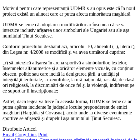
Motivul pentru care reprezentanții UDMR s-au opus este că în noul
proiect există un alineat care ar putea afecta minoritatea maghiară.
UDMR se teme că adoptarea modificărilor ar însemna că se va
interzice inclusiv afișarea unor simboluri ale Ungariei sau ale așa
numitului Ținut Secuiesc.
Conform proiectului dezbătut azi, articolul 10, alineatul (1), litera r),
din Legea nr. 4/2008 se modifică şi va avea următorul cuprins:
„r) să interzică afişarea în arena sportivă a simbolurilor, textelor,
însemnelor alfanumerice şi a oricăror elemente vizuale, cu conţinut
obscen, politic sau care incită la denigrarea ţării, a unităţii şi
integrităţii teritoriale, la xenofobie, la ură naţională, rasială, de clasă
ori religioasă, la discriminări de orice fel şi la violenţă, indiferent pe
ce suport ar fi inscripţionate;
Astfel, dacă legea va trece în această formă, UDMR se teme că ar
putea apărea incidente în județele locuite preponderent de etnici
maghiari (Harghita și Covasna), acolo unde la diverse evenimente
sportive se afișează și drapelul așa numitului Ținut Secuiesc.
Distribuie Articol
Email
Copy Link
Print