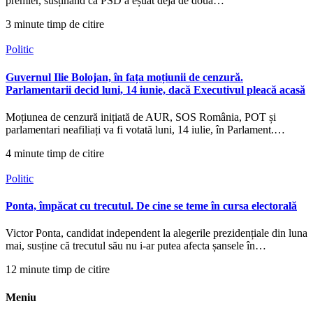
premier, susținând că PSD a eșuat deja de două…
3 minute timp de citire
Politic
Guvernul Ilie Bolojan, în fața moțiunii de cenzură.
Parlamentarii decid luni, 14 iunie, dacă Executivul pleacă acasă
Moțiunea de cenzură inițiată de AUR, SOS România, POT și
parlamentari neafiliați va fi votată luni, 14 iulie, în Parlament.…
4 minute timp de citire
Politic
Ponta, împăcat cu trecutul. De cine se teme în cursa electorală
Victor Ponta, candidat independent la alegerile prezidențiale din luna
mai, susține că trecutul său nu i-ar putea afecta șansele în…
12 minute timp de citire
Meniu