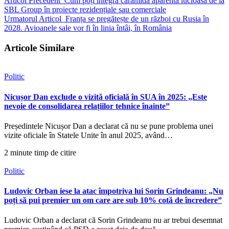
Articol Precedent
Cum poți integra cărămida aparentă lucioasă de la
SBL Group în proiecte rezidențiale sau comerciale
Urmatorul Articol
Franța se pregătește de un război cu Rusia în
2028. Avioanele sale vor fi în linia întâi, în România
Articole Similare
Politic
Nicușor Dan exclude o vizită oficială în SUA în 2025: „Este
nevoie de consolidarea relațiilor tehnice înainte”
Președintele Nicușor Dan a declarat că nu se pune problema unei
vizite oficiale în Statele Unite în anul 2025, având…
2 minute timp de citire
Politic
Ludovic Orban iese la atac împotriva lui Sorin Grindeanu: „Nu
poți să pui premier un om care are sub 10% cotă de încredere”
Ludovic Orban a declarat că Sorin Grindeanu nu ar trebui desemnat