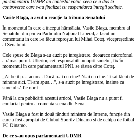
parlamentarii UDMR au contestat votul, ceea ce a dus la
controverse care s-au finalizat cu suspendarea întregii ședințe.
Vasile Blaga, a avut o reacție la tribuna Senatului
În momentul în care a început hărmălaia, Vasile Blaga, membru al
Senatului din partea Partidului Național Liberal, a făcut un
comentariu in care i-a făcut reproșuri lui Mihai Coteț, vicepreședinte
al Senatului.
Cele spuse de Blaga s-au auzit pe înregistrare, deoarece microfonul
a rămas pornit. Ulterior, cei responsabili au oprit sunetul, fix în
momentul în care parlamentarul PNL se răstea către Coteț.
„Ai belit p… acuma. Dacă n-ai cu cine? N-ai cu cine. Te-ai făcut de
minune aici. Ți-am spus…”, s-a auzit pe înregistrare, înainte ca
sunetul să fie oprit.
Până la ora publicării acestui articol, Vasile Blaga nu a putut fi
contactat pentru a comenta scena din Senat.
Vasile Blaga a fost în două rânduri ministru de Interne, funcție din
care a fost apropiat de Clubul Sportiv Dinamo și de echipa de fotbal
FC Dinamo.
De ce s-au opus parlamentarii UDMR