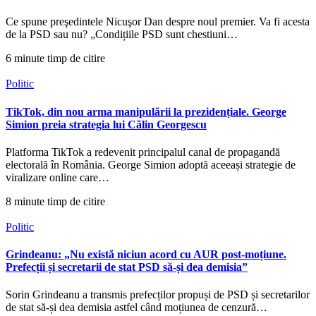
Ce spune preşedintele Nicuşor Dan despre noul premier. Va fi acesta
de la PSD sau nu? „Condițiile PSD sunt chestiuni…
6 minute timp de citire
Politic
TikTok, din nou arma manipulării la prezidențiale. George
Simion preia strategia lui Călin Georgescu
Platforma TikTok a redevenit principalul canal de propagandă
electorală în România. George Simion adoptă aceeași strategie de
viralizare online care…
8 minute timp de citire
Politic
Grindeanu: „Nu există niciun acord cu AUR post-moțiune.
Prefecții și secretarii de stat PSD să-și dea demisia”
Sorin Grindeanu a transmis prefecților propuși de PSD și secretarilor
de stat să-și dea demisia astfel când moțiunea de cenzură…