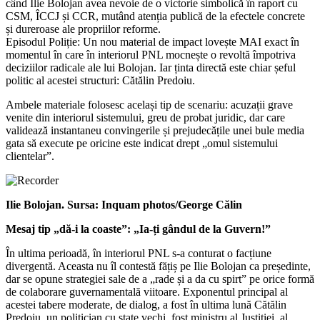
când Ilie Bolojan avea nevoie de o victorie simbolică în raport cu
CSM, ÎCCJ și CCR, mutând atenția publică de la efectele concrete
și dureroase ale propriilor reforme.
Episodul Poliție: Un nou material de impact lovește MAI exact în
momentul în care în interiorul PNL mocnește o revoltă împotriva
deciziilor radicale ale lui Bolojan. Iar ținta directă este chiar șeful
politic al acestei structuri: Cătălin Predoiu.
Ambele materiale folosesc același tip de scenariu: acuzații grave
venite din interiorul sistemului, greu de probat juridic, dar care
validează instantaneu convingerile și prejudecățile unei bule media
gata să execute pe oricine este indicat drept „omul sistemului
clientelar”.
Ilie Bolojan. Sursa: Inquam photos/George Călin
Mesaj tip „dă-i la coaste”: „Ia-ți gândul de la Guvern!”
În ultima perioadă, în interiorul PNL s-a conturat o facțiune
divergentă. Aceasta nu îl contestă fățiș pe Ilie Bolojan ca președinte,
dar se opune strategiei sale de a „rade și a da cu spirt” pe orice formă
de colaborare guvernamentală viitoare. Exponentul principal al
acestei tabere moderate, de dialog, a fost în ultima lună Cătălin
Predoiu, un politician cu ștate vechi, fost ministru al Justiției, al