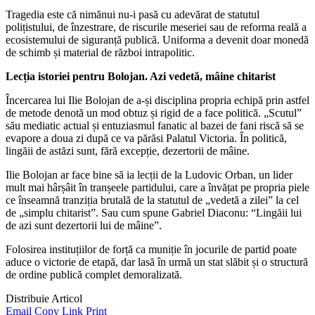
Tragedia este că nimănui nu-i pasă cu adevărat de statutul
polițistului, de înzestrare, de riscurile meseriei sau de reforma reală a
ecosistemului de siguranță publică. Uniforma a devenit doar monedă
de schimb și material de război intrapolitic.
Lecția istoriei pentru Bolojan. Azi vedetă, mâine chitarist
Încercarea lui Ilie Bolojan de a-și disciplina propria echipă prin astfel
de metode denotă un mod obtuz și rigid de a face politică. „Scutul”
său mediatic actual și entuziasmul fanatic al bazei de fani riscă să se
evapore a doua zi după ce va părăsi Palatul Victoria. În politică,
lingăii de astăzi sunt, fără excepție, dezertorii de mâine.
Ilie Bolojan ar face bine să ia lecții de la Ludovic Orban, un lider
mult mai hârșâit în tranșeele partidului, care a învățat pe propria piele
ce înseamnă tranziția brutală de la statutul de „vedetă a zilei” la cel
de „simplu chitarist”. Sau cum spune Gabriel Diaconu: “Lingăii lui
de azi sunt dezertorii lui de mâine”.
Folosirea instituțiilor de forță ca muniție în jocurile de partid poate
aduce o victorie de etapă, dar lasă în urmă un stat slăbit și o structură
de ordine publică complet demoralizată.
Distribuie Articol
Email
Copy Link
Print