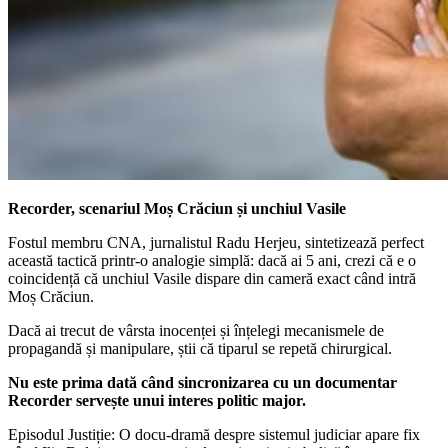
Recorder, scenariul Moș Crăciun și unchiul Vasile
Fostul membru CNA, jurnalistul Radu Herjeu, sintetizează perfect
această tactică printr-o analogie simplă: dacă ai 5 ani, crezi că e o
coincidență că unchiul Vasile dispare din cameră exact când intră
Moș Crăciun.
Dacă ai trecut de vârsta inocenței și înțelegi mecanismele de
propagandă și manipulare, știi că tiparul se repetă chirurgical.
Nu este prima dată când sincronizarea cu un documentar
Recorder servește unui interes politic major.
Episodul Justiție: O docu-dramă despre sistemul judiciar apare fix