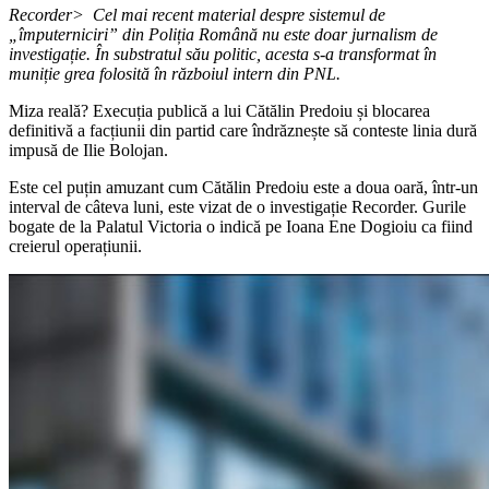
Recorder> Cel mai recent material despre sistemul de
„împuterniciri” din Poliția Română nu este doar jurnalism de
investigație. În substratul său politic, acesta s-a transformat în
muniție grea folosită în războiul intern din PNL.
Miza reală? Execuția publică a lui Cătălin Predoiu și blocarea
definitivă a facțiunii din partid care îndrăznește să conteste linia dură
impusă de Ilie Bolojan.
Este cel puțin amuzant cum Cătălin Predoiu este a doua oară, într-un
interval de câteva luni, este vizat de o investigație Recorder. Gurile
bogate de la Palatul Victoria o indică pe Ioana Ene Dogioiu ca fiind
creierul operațiunii.