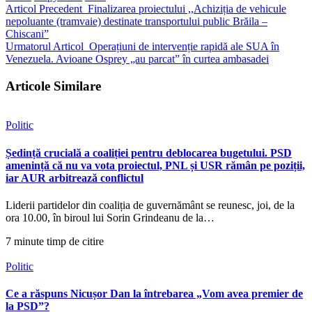
Articol Precedent
Finalizarea proiectului ,,Achiziția de vehicule
nepoluante (tramvaie) destinate transportului public Brăila –
Chiscani”
Urmatorul Articol
Operațiuni de intervenție rapidă ale SUA în
Venezuela. Avioane Osprey „au parcat” în curtea ambasadei
Articole Similare
Politic
Ședință crucială a coaliției pentru deblocarea bugetului. PSD
amenință că nu va vota proiectul, PNL și USR rămân pe poziții,
iar AUR arbitrează conflictul
Liderii partidelor din coaliția de guvernământ se reunesc, joi, de la
ora 10.00, în biroul lui Sorin Grindeanu de la…
7 minute timp de citire
Politic
Ce a răspuns Nicușor Dan la întrebarea „Vom avea premier de
la PSD”?