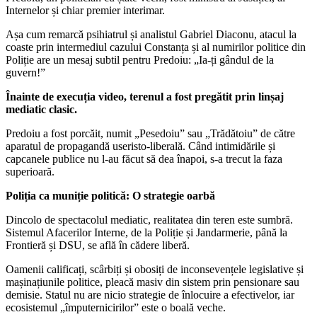
Internelor și chiar premier interimar.
Așa cum remarcă psihiatrul și analistul Gabriel Diaconu, atacul la
coaste prin intermediul cazului Constanța și al numirilor politice din
Poliție are un mesaj subtil pentru Predoiu: „Ia-ți gândul de la
guvern!”
Înainte de execuția video, terenul a fost pregătit prin linșaj
mediatic clasic.
Predoiu a fost porcăit, numit „Pesedoiu” sau „Trădătoiu” de către
aparatul de propagandă useristo-liberală. Când intimidările și
capcanele publice nu l-au făcut să dea înapoi, s-a trecut la faza
superioară.
Poliția ca muniție politică: O strategie oarbă
Dincolo de spectacolul mediatic, realitatea din teren este sumbră.
Sistemul Afacerilor Interne, de la Poliție și Jandarmerie, până la
Frontieră și DSU, se află în cădere liberă.
Oamenii calificați, scârbiți și obosiți de inconsevențele legislative și
mașinațiunile politice, pleacă masiv din sistem prin pensionare sau
demisie. Statul nu are nicio strategie de înlocuire a efectivelor, iar
ecosistemul „împuternicirilor” este o boală veche.