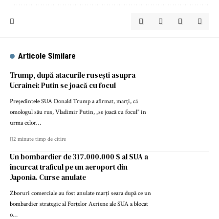
Articole Similare
Trump, după atacurile rusești asupra
Ucrainei: Putin se joacă cu focul
Președintele SUA Donald Trump a afirmat, marți, că
omologul său rus, Vladimir Putin, „se joacă cu focul” în
urma celor…
2 minute timp de citire
Un bombardier de 317.000.000 $ al SUA a
încurcat traficul pe un aeroport din
Japonia. Curse anulate
Zboruri comerciale au fost anulate marți seara după ce un
bombardier strategic al Forțelor Aeriene ale SUA a blocat
o…