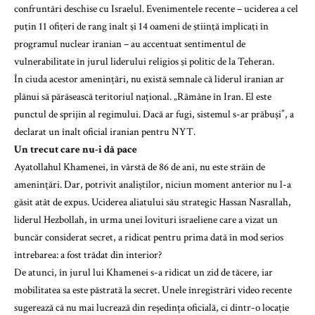
confruntări deschise cu Israelul. Evenimentele recente – uciderea a cel
puţin 11 ofiţeri de rang înalt şi 14 oameni de ştiinţă implicaţi în
programul nuclear iranian – au accentuat sentimentul de
vulnerabilitate în jurul liderului religios şi politic de la Teheran.
În ciuda acestor amenințări, nu există semnale că liderul iranian ar
plănui să părăsească teritoriul național. „Rămâne în Iran. El este
punctul de sprijin al regimului. Dacă ar fugi, sistemul s-ar prăbuși”, a
declarat un înalt oficial iranian pentru NYT.
Un trecut care nu-i dă pace
Ayatollahul Khamenei, în vârstă de 86 de ani, nu este străin de
amenințări. Dar, potrivit analiștilor, niciun moment anterior nu l-a
găsit atât de expus. Uciderea aliatului său strategic Hassan Nasrallah,
liderul Hezbollah, în urma unei lovituri israeliene care a vizat un
buncăr considerat secret, a ridicat pentru prima dată în mod serios
întrebarea: a fost trădat din interior?
De atunci, în jurul lui Khamenei s-a ridicat un zid de tăcere, iar
mobilitatea sa este păstrată la secret. Unele înregistrări video recente
sugerează că nu mai lucrează din reședința oficială, ci dintr-o locație