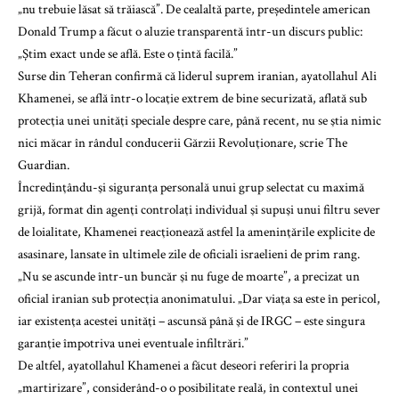
„nu trebuie lăsat să trăiască”. De cealaltă parte, președintele american
Donald Trump a făcut o aluzie transparentă într-un discurs public:
„Știm exact unde se află. Este o țintă facilă.”
Surse din Teheran confirmă că liderul suprem iranian, ayatollahul Ali
Khamenei, se află într-o locaţie extrem de bine securizată, aflată sub
protecţia unei unităţi speciale despre care, până recent, nu se ştia nimic
nici măcar în rândul conducerii Gărzii Revoluţionare, scrie The
Guardian.
Încredinţându-şi siguranţa personală unui grup selectat cu maximă
grijă, format din agenţi controlaţi individual şi supuşi unui filtru sever
de loialitate, Khamenei reacţionează astfel la ameninţările explicite de
asasinare, lansate în ultimele zile de oficiali israelieni de prim rang.
„Nu se ascunde într-un buncăr şi nu fuge de moarte”, a precizat un
oficial iranian sub protecţia anonimatului. „Dar viaţa sa este în pericol,
iar existenţa acestei unităţi – ascunsă până şi de IRGC – este singura
garanţie împotriva unei eventuale infiltrări.”
De altfel, ayatollahul Khamenei a făcut deseori referiri la propria
„martirizare”, considerând-o o posibilitate reală, în contextul unei