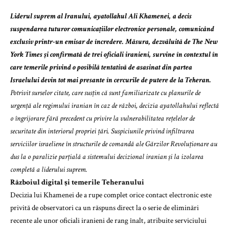
Liderul suprem al Iranului, ayatollahul Ali Khamenei, a decis
suspendarea tuturor comunicațiilor electronice personale, comunicând
exclusiv printr-un emisar de încredere. Măsura, dezvăluită de The New
York Times și confirmată de trei oficiali iranieni, survine în contextul în
care temerile privind o posibilă tentativă de asasinat din partea
Israelului devin tot mai presante în cercurile de putere de la Teheran.
Potrivit surselor citate, care susțin că sunt familiarizate cu planurile de
urgență ale regimului iranian în caz de război, decizia ayatollahului reflectă
o îngrijorare fără precedent cu privire la vulnerabilitatea rețelelor de
securitate din interiorul propriei țări. Suspiciunile privind infiltrarea
serviciilor israeliene în structurile de comandă ale Gărzilor Revoluționare au
dus la o paralizie parțială a sistemului decizional iranian și la izolarea
completă a liderului suprem.
Războiul digital și temerile Teheranului
Decizia lui Khamenei de a rupe complet orice contact electronic este
privită de observatori ca un răspuns direct la o serie de eliminări
recente ale unor oficiali iranieni de rang înalt, atribuite serviciului