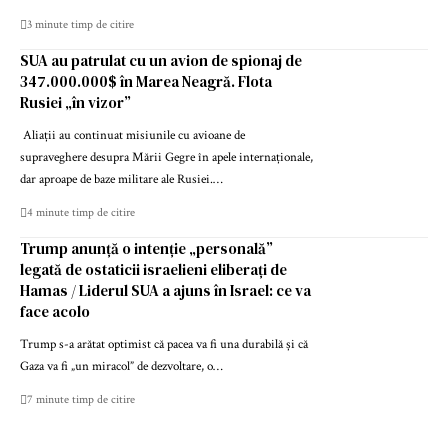
3 minute timp de citire
SUA au patrulat cu un avion de spionaj de
347.000.000$ în Marea Neagră. Flota
Rusiei „în vizor”
Aliații au continuat misiunile cu avioane de
supraveghere desupra Mării Gegre în apele internaționale,
dar aproape de baze militare ale Rusiei.…
4 minute timp de citire
Trump anunță o intenție „personală”
legată de ostaticii israelieni eliberați de
Hamas / Liderul SUA a ajuns în Israel: ce va
face acolo
Trump s-a arătat optimist că pacea va fi una durabilă și că
Gaza va fi „un miracol” de dezvoltare, o…
7 minute timp de citire