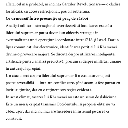
aflată, cel mai probabil, în incinta Gărzilor Revoluționare — o clădire
fortificată, cu acces restricționat, posibil subterană.
Ce urmează? Între precauție și prag de război
Analiști militari internaționali avertizează că localizarea exactă a
liderului suprem ar putea deveni un obiectiv strategic în
eventualitatea unei operațiuni coordonate între SUA și Israel. Dar în
lipsa comunicațiilor electronice, identificarea poziției lui Khamenei
devine o provocare majoră. Se discută despre utilizarea inteligenței
artificiale pentru analiză predictivă, precum și despre infiltrări umane
în anturajul apropiat.
Un atac direct asupra liderului suprem ar fi o escaladare majoră —
poate ireversibilă — într-un conflict care, până acum, a fost purtat cu
lovituri țintite, dar cu o reținere strategică evidentă.
În acest climat, tăcerea lui Khamenei nu este un semn de slăbiciune.
Este un mesaj criptat transmis Occidentului și propriei elite: nu va
cădea ușor, dar nici nu mai are încredere în sistemul pe care l-a
construit.