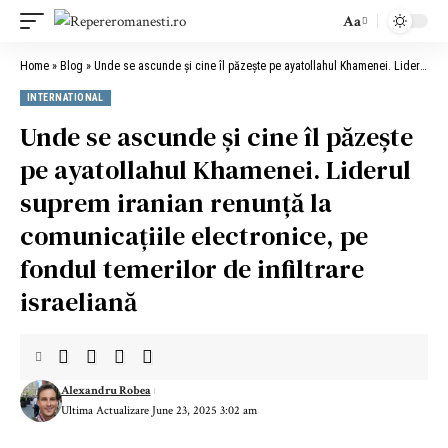
Aa
Home
»
Blog
»
Unde se ascunde și cine îl păzește pe ayatollahul Khamenei. Liderul suprem iranian renunță la comunicațiile electronice, pe fondul temerilor de infiltrare israeliană
INTERNATIONAL
Unde se ascunde și cine îl păzește
pe ayatollahul Khamenei. Liderul
suprem iranian renunță la
comunicațiile electronice, pe
fondul temerilor de infiltrare
israeliană
Alexandru Robea
Ultima Actualizare June 23, 2025 3:02 am