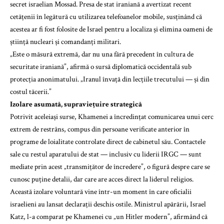
secret israelian Mossad. Presa de stat iraniană a avertizat recent
cetățenii în legătură cu utilizarea telefoanelor mobile, susținând că
acestea ar fi fost folosite de Israel pentru a localiza și elimina oameni de
știință nucleari și comandanți militari.
„Este o măsură extremă, dar nu una fără precedent în cultura de
securitate iraniană”, afirmă o sursă diplomatică occidentală sub
protecția anonimatului. „Iranul învață din lecțiile trecutului — și din
costul tăcerii.”
Izolare asumată, supraviețuire strategică
Potrivit aceleiași surse, Khamenei a încredințat comunicarea unui cerc
extrem de restrâns, compus din persoane verificate anterior în
programe de loialitate controlate direct de cabinetul său. Contactele
sale cu restul aparatului de stat — inclusiv cu liderii IRGC — sunt
mediate prin acest „transmițător de încredere”, o figură despre care se
cunosc puține detalii, dar care are acces direct la liderul religios.
Această izolare voluntară vine într-un moment în care oficialii
israelieni au lansat declarații deschis ostile. Ministrul apărării, Israel
Katz, l-a comparat pe Khamenei cu „un Hitler modern”, afirmând că