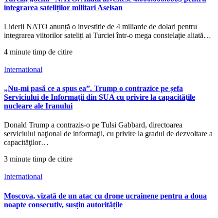
integrarea sateliților militari Aselsan
Liderii NATO anunță o investiție de 4 miliarde de dolari pentru
integrarea viitorilor sateliți ai Turciei într-o mega constelație aliată…
4 minute timp de citire
International
„Nu-mi pasă ce a spus ea”. Trump o contrazice pe șefa
Serviciului de Informații din SUA cu privire la capacităţile
nucleare ale Iranului
Donald Trump a contrazis-o pe Tulsi Gabbard, directoarea
serviciului naţional de informaţii, cu privire la gradul de dezvoltare a
capacităţilor…
3 minute timp de citire
International
Moscova, vizată de un atac cu drone ucrainene pentru a doua
noapte consecutiv, susțin autoritățile