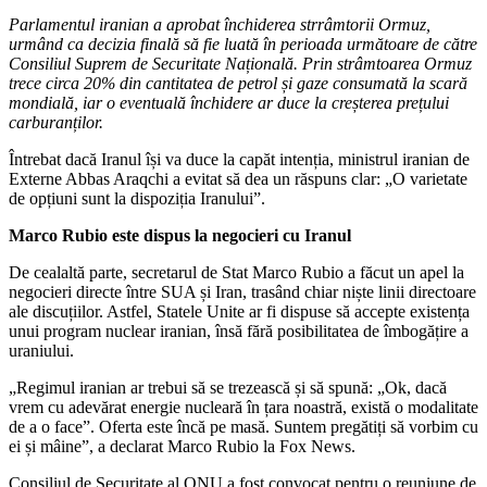
Parlamentul iranian a aprobat închiderea strrâmtorii Ormuz,
urmând ca decizia finală să fie luată în perioada următoare de către
Consiliul Suprem de Securitate Națională. Prin strâmtoarea Ormuz
trece circa 20% din cantitatea de petrol și gaze consumată la scară
mondială, iar o eventuală închidere ar duce la creșterea prețului
carburanților.
Întrebat dacă Iranul își va duce la capăt intenția, ministrul iranian de
Externe Abbas Araqchi a evitat să dea un răspuns clar: „O varietate
de opțiuni sunt la dispoziția Iranului”.
Marco Rubio este dispus la negocieri cu Iranul
De cealaltă parte, secretarul de Stat Marco Rubio a făcut un apel la
negocieri directe între SUA și Iran, trasând chiar niște linii directoare
ale discuțiilor. Astfel, Statele Unite ar fi dispuse să accepte existența
unui program nuclear iranian, însă fără posibilitatea de îmbogățire a
uraniului.
„Regimul iranian ar trebui să se trezească și să spună: „Ok, dacă
vrem cu adevărat energie nucleară în țara noastră, există o modalitate
de a o face”. Oferta este încă pe masă. Suntem pregătiți să vorbim cu
ei și mâine”, a declarat Marco Rubio la Fox News.
Consiliul de Securitate al ONU a fost convocat pentru o reuniune de