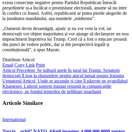
exista consecințe negative pentru Partidul Republican întrucât
președintele și-a încălcat o promisiune electorală, anume să nu intre
în conflict cu Iranul. Astfel, republicanii ar putea pierde alegerile de
la jumătatea mandatului, așa-numitele „midterms”.
„Oamenii devin dezamăgiți, apatic și nu vor veni la vot, iar
democrații vor obține majoritatea și vor ajunge să declanșeze un nou
impeachment împotriva lui Trump. Cred că a fost o mișcare proastă
din punct de vedere politic, dar și din perspectivă legală și
constituțională”, a spus Massie.
Distribuie Articol
Email
Copy Link
Print
Articol Precedent
Se tulbură apele în jurul lui Trump. Senatorii
democrați îl trag la răspundere pentru atacul lansat asupra Iranului
Urmatorul Articol
Unde se ascunde și cine îl păzește pe ayatollahul
Khamenei. Liderul suprem iranian renunță la comunicațiile
electronice, pe fondul temerilor de infiltrare israeliană
Articole Similare
International
Turcia, „ochii” NATO. Aliații investesc 4.000.000.000$ pentru