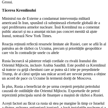
Grossi.
Tăcerea Kremlinului
Ministrul rus de Externe a condamnat intervennția militară
americană în Iran, spunând că subminează eforturile globală de a
opri proliferarea armelor nucleare. Însă Kremlinul nu a comentat
public atacuri și nu a anunțat niciun pas concret menită să ajute
Iranul, notează New York Times.
Reacția reținută reflectă resursele limitate ale Rusiei, care se află în al
patrulea an de război cu Ucraina, precum și prioritățile geopolitice
care vin în contradicție unele cu altele
Rusia încearcă să păstreze relații cordiale cu rivalii Iranului din
Orientul Mijlociu, inclusiv Arabia Saudită. Este posibil ca Kremlinul
să trateze cu grijă chestiuni care ar putea să-l irite pe președintele
Trump, de al cărui sprijin sau măcar acord are nevoie pentru a obține
un acord de pace cu Ucraine în termenii doriți de Moscova.
În plus, Rusia a beneficiat de pe urma creșterii prețului petrolului
cauzată de ostilitățile din Orientul Mijlociu. Exporturile de petrol
reprezintă principala sursă de finanțare a mașinii de război a Rusiei.
Acești factori au făcut ca rusia să stea pe margine în timp ce Israelul
a distrus apărarea antiaeriană iraniană, a lovit instalațiile nucleare și a