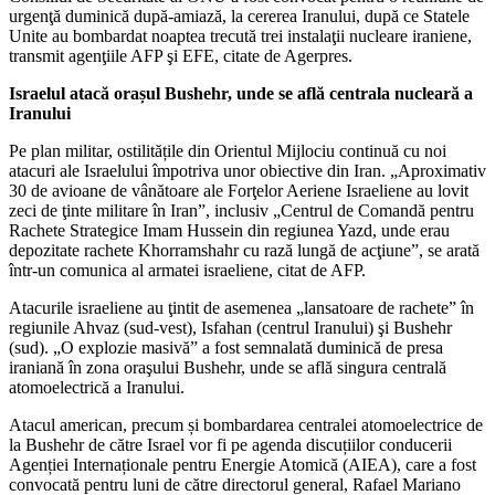
urgenţă duminică după-amiază, la cererea Iranului, după ce Statele
Unite au bombardat noaptea trecută trei instalaţii nucleare iraniene,
transmit agenţiile AFP şi EFE, citate de Agerpres.
Israelul atacă orașul Bushehr, unde se află centrala nucleară a
Iranului
Pe plan militar, ostilitățile din Orientul Mijlociu continuă cu noi
atacuri ale Israelului împotriva unor obiective din Iran. „Aproximativ
30 de avioane de vânătoare ale Forţelor Aeriene Israeliene au lovit
zeci de ţinte militare în Iran”, inclusiv „Centrul de Comandă pentru
Rachete Strategice Imam Hussein din regiunea Yazd, unde erau
depozitate rachete Khorramshahr cu rază lungă de acţiune”, se arată
într-un comunica al armatei israeliene, citat de AFP.
Atacurile israeliene au ţintit de asemenea „lansatoare de rachete” în
regiunile Ahvaz (sud-vest), Isfahan (centrul Iranului) şi Bushehr
(sud). „O explozie masivă” a fost semnalată duminică de presa
iraniană în zona oraşului Bushehr, unde se află singura centrală
atomoelectrică a Iranului.
Atacul american, precum și bombardarea centralei atomoelectrice de
la Bushehr de către Israel vor fi pe agenda discuțiilor conducerii
Agenției Internaționale pentru Energie Atomică (AIEA), care a fost
convocată pentru luni de către directorul general, Rafael Mariano