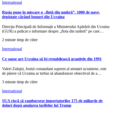
International
Rusia pune în mișcare o „flotă din umbră”. 1000 de nave,
depistate cărând bunuri din Ucraina
Direcția Principală de Informații a Ministerului Apărării din Ucraina
(GUR) a pulicat o informare despre „flota din umbră” pe care…
2 minute timp de citire
International
Ce șanse are Ucraina să își restabilească granițele din 1991
Valeri Zalujni, fostul comandant suprem al armatei ucrainene, este
de părere că Ucraina ar trebui să abandoneze obiectivul de a…
3 minute timp de citire
International
SUA riscă să ramburseze importatorilor 175 de miliarde de
dolari după anularea tarifelor lui Trump