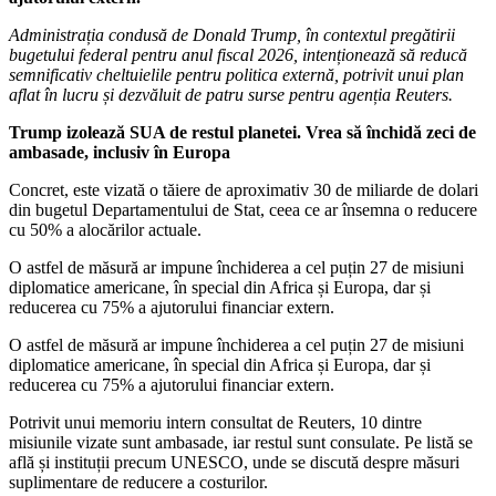
Administrația condusă de Donald Trump, în contextul pregătirii
bugetului federal pentru anul fiscal 2026, intenționează să reducă
semnificativ cheltuielile pentru politica externă, potrivit unui plan
aflat în lucru și dezvăluit de patru surse pentru agenția Reuters.
Trump izolează SUA de restul planetei. Vrea să închidă zeci de
ambasade, inclusiv în Europa
Concret, este vizată o tăiere de aproximativ 30 de miliarde de dolari
din bugetul Departamentului de Stat, ceea ce ar însemna o reducere
cu 50% a alocărilor actuale.
O astfel de măsură ar impune închiderea a cel puțin 27 de misiuni
diplomatice americane, în special din Africa și Europa, dar și
reducerea cu 75% a ajutorului financiar extern.
O astfel de măsură ar impune închiderea a cel puțin 27 de misiuni
diplomatice americane, în special din Africa și Europa, dar și
reducerea cu 75% a ajutorului financiar extern.
Potrivit unui memoriu intern consultat de Reuters, 10 dintre
misiunile vizate sunt ambasade, iar restul sunt consulate. Pe listă se
află și instituții precum UNESCO, unde se discută despre măsuri
suplimentare de reducere a costurilor.