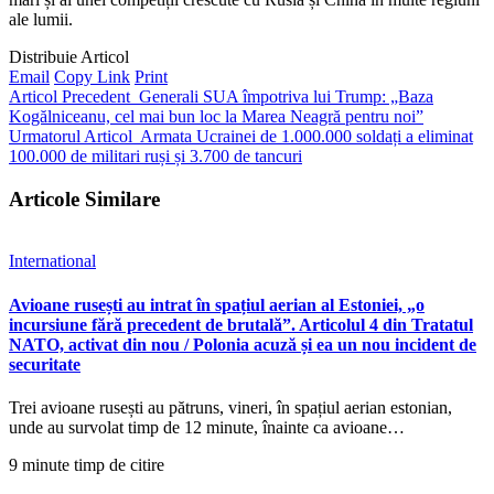
ale lumii.
Distribuie Articol
Email
Copy Link
Print
Articol Precedent
Generali SUA împotriva lui Trump: „Baza
Kogălniceanu, cel mai bun loc la Marea Neagră pentru noi”
Urmatorul Articol
Armata Ucrainei de 1.000.000 soldați a eliminat
100.000 de militari ruși și 3.700 de tancuri
Articole Similare
International
Avioane rusești au intrat în spațiul aerian al Estoniei, „o
incursiune fără precedent de brutală”. Articolul 4 din Tratatul
NATO, activat din nou / Polonia acuză și ea un nou incident de
securitate
Trei avioane rusești au pătruns, vineri, în spațiul aerian estonian,
unde au survolat timp de 12 minute, înainte ca avioane…
9 minute timp de citire