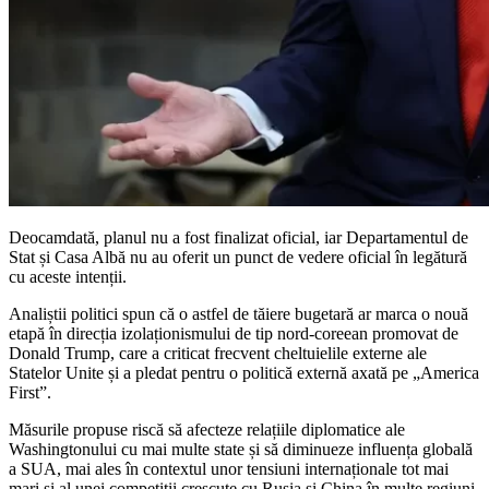
Deocamdată, planul nu a fost finalizat oficial, iar Departamentul de
Stat și Casa Albă nu au oferit un punct de vedere oficial în legătură
cu aceste intenții.
Analiștii politici spun că o astfel de tăiere bugetară ar marca o nouă
etapă în direcția izolaționismului de tip nord-coreean promovat de
Donald Trump, care a criticat frecvent cheltuielile externe ale
Statelor Unite și a pledat pentru o politică externă axată pe „America
First”.
Măsurile propuse riscă să afecteze relațiile diplomatice ale
Washingtonului cu mai multe state și să diminueze influența globală
a SUA, mai ales în contextul unor tensiuni internaționale tot mai
mari și al unei competiții crescute cu Rusia și China în multe regiuni