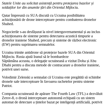
Statele Unite au solicitat asistență pentru protejarea bazelor și
soldaților lor din anumite țări din Orientul Mijlociu.
Qatar împreună cu SUA discută cu Ucraina posibilitatea
achiziționării de drone interceptoare pentru combaterea dronelor
Shahed.
Negocierile s-au desfășurat la nivel interguvernamental și au inclus
achiziționarea de sisteme pentru detectarea acustică timpurie a
dronelor iraniene Shahed, precum și sisteme de război electronic
(EW) pentru suprimarea semnalelor.
Ucraina trimite antidrone să protejeze bazele SUA din Orientul
Mijlociu. Rusia ajută Iranul să le bombardeze
Săptămâna aceasta, o delegație ucraineană a vizitat Doha și Abu
Dhabi pentru a discuta metode de contracarare a dronelor iraniene,
potrivit unei surse.
Volodimir Zelenski a semnalat că Ucraina este pregătită să schimbe
dronele sale interceptoare în favoarea rachetelor pentru sisteme
Patriot.
Compania ucraineană de apărare The Fourth Law (TFL) a dezvăluit
Zerov-8, o dronă interceptoare autonomă echipată cu un sistem
automat de detectare a țintelor bazat pe inteligență artificială, potrivit