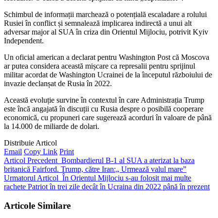
Schimbul de informații marchează o potențială escaladare a rolului
Rusiei în conflict și semnalează implicarea indirectă a unui alt
adversar major al SUA în criza din Orientul Mijlociu, potrivit Kyiv
Independent.
Un oficial american a declarat pentru Washington Post că Moscova
ar putea considera această mișcare ca represalii pentru sprijinul
militar acordat de Washington Ucrainei de la începutul războiului de
invazie declanșat de Rusia în 2022.
Această evoluție survine în contextul în care Administrația Trump
este încă angajată în discuții cu Rusia despre o posibilă cooperare
economică, cu propuneri care sugerează acorduri în valoare de până
la 14.000 de miliarde de dolari.
Distribuie Articol
Email
Copy Link
Print
Articol Precedent
Bombardierul B-1 al SUA a aterizat la baza
britanică Fairford. Trump, către Iran:„ Urmează valul mare”
Urmatorul Articol
În Orientul Mijlociu s-au folosit mai multe
rachete Patriot în trei zile decât în Ucraina din 2022 până în prezent
Articole Similare