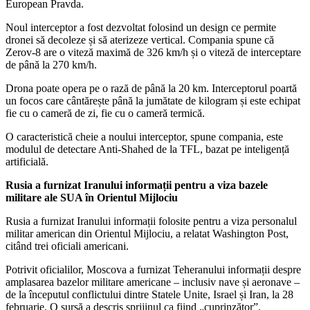
European Pravda.
Noul interceptor a fost dezvoltat folosind un design ce permite
dronei să decoleze și să aterizeze vertical. Compania spune că
Zerov-8 are o viteză maximă de 326 km/h și o viteză de interceptare
de până la 270 km/h.
Drona poate opera pe o rază de până la 20 km. Interceptorul poartă
un focos care cântărește până la jumătate de kilogram și este echipat
fie cu o cameră de zi, fie cu o cameră termică.
O caracteristică cheie a noului interceptor, spune compania, este
modulul de detectare Anti-Shahed de la TFL, bazat pe inteligență
artificială.
Rusia a furnizat Iranului informații pentru a viza bazele
militare ale SUA în Orientul Mijlociu
Rusia a furnizat Iranului informații folosite pentru a viza personalul
militar american din Orientul Mijlociu, a relatat Washington Post,
citând trei oficiali americani.
Potrivit oficialilor, Moscova a furnizat Teheranului informații despre
amplasarea bazelor militare americane – inclusiv nave și aeronave –
de la începutul conflictului dintre Statele Unite, Israel și Iran, la 28
februarie. O sursă a descris sprijinul ca fiind „cuprinzător”.