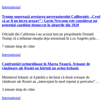
International
Trump sugerează arestarea guvernatorului Californiei: „Cred
că ar fi un lucru grozav” / Gavin Newsom este considerat un
potenţial candidat democrat în alegerile din 2028
Oficialii din California l-au acuzat luni pe preşedintele Donald
Trump că a inflamat situația deja tensionată în Los Angeles prin…
7 minute timp de citire
International
Confruntări primejdioase în Marea Neagră. Avioane de
vânătoare ale Rusiei au hărțuit un avion britanic
Ministerul britanic al Apărării a declarat că două avioane de
vânătoare ale Rusiei au „interceptat în mod repetat și periculos”…
3 minute timp de citire
International