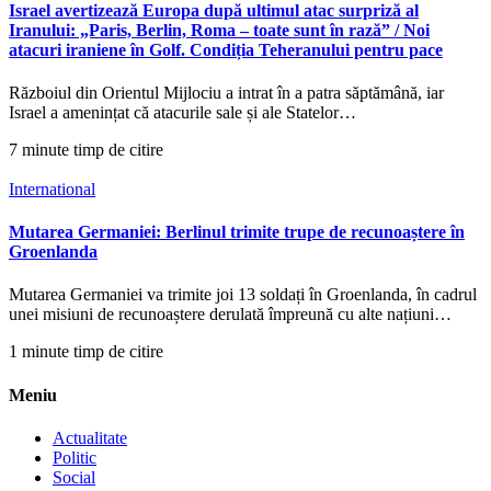
Israel avertizează Europa după ultimul atac surpriză al
Iranului: „Paris, Berlin, Roma – toate sunt în rază” / Noi
atacuri iraniene în Golf. Condiția Teheranului pentru pace
Războiul din Orientul Mijlociu a intrat în a patra săptămână, iar
Israel a amenințat că atacurile sale și ale Statelor…
7 minute timp de citire
International
Mutarea Germaniei: Berlinul trimite trupe de recunoaștere în
Groenlanda
Mutarea Germaniei va trimite joi 13 soldați în Groenlanda, în cadrul
unei misiuni de recunoaștere derulată împreună cu alte națiuni…
1 minute timp de citire
Meniu
Actualitate
Politic
Social