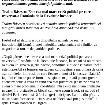
responsabilitatea pentru blocajul politic actual.
Traian Băsescu: Este cea mai mare criză politică pe care a
traversat-o România de la Revoluție încoace
Traian Băsescu consideră că actuala situație politică reprezintă cel
mai grav impas traversat de România după căderea regimului
comunist.
Fostul șef al statului a pus dificultățile actuale pe seama
imposibilității formării unei majorități parlamentare și a liniilor de
negociere asumate de partidele politice.
„După părerea mea, este cea mai mare criză politică pe care a
traversat-o România de la Revoluție încoace, în sensul că nu reușim
să avem un guvern și, din păcate, condițiile sunt de așa natură încât
este imposibil să formezi un guvern cu o susținere majoritară datorită
așa-numitelor linii roșii pe care fiecare a ținut să le traseze. Datorită
faptului că nu se poate forma o susținere majoritară pentru guvern,
etichetez actuala criză ca fiind cea mai puternică și asta ne arată că
avem o mare problemă în constituție. Nu există nicio țară civilizată
în care, într-o situație de blocaj cum este acum la noi, să nu poți să
dizolvi Parlamentul și să faci alegeri anticipate. La noi, din păcate,
nu se poate face acest lucru și asta ne blochează pur și simplu”, a
spus Traian Băsescu la Digi24.