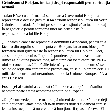
Grindeanu și Bolojan, indicați drept responsabili pentru situația
actuală
Traian Băsescu a afirmat că schimbarea Guvernului Bolojan a
reprezentat o decizie greșită și i-a atribuit responsabilitatea lui Sorin
Grindeanu. Totodată, fostul președinte a susținut că actualul blocaj
în negocierile pentru formarea unei majorități este în
responsabilitatea lui Ilie Bolojan.
„O ticăloșie care este reproșabilă domnului Grindeanu, pentru că a
făcut-o din orgoliu și din disputa cu Bolojan. Iar acum, blocajul în
formarea unui guvern este în responsabilitatea lui Bolojan. Deci,
acești doi politicieni își împart răspunderea pentru dezastrul care
urmează. Și după părerea mea, atâta timp cât toate eforturile PNL-
ului se concentrează în bătălie internă, guvernul nu are cum să se
ocupe de legislația care trebuie promovată, ca să nu pierdem cele 10
miliarde de euro, bani nerambursabili de la Uniunea Europeană”, a
spus Băsescu.
Fostul șef al statului a avertizat că întârzierea adoptării măsurilor
necesare poate afecta accesarea fondurilor europene.
„După cum vedeți, nu se mai ocupă nimeni de nimic. Să nu credeți
că funcționarii, atâta timp cât n-au miniștri titulari și oameni care să
le dea instrucțiuni, să nu credeți că funcționarii își asumă ceva. Ei