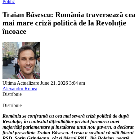
Politic
Traian Băsescu: România traversează cea
mai mare criză politică de la Revoluție
încoace
Ultima Actualizare June 21, 2026 3:04 am
Alexandru Robea
Distribuie
Distribuie
România se confruntă cu cea mai severă criză politică de după
Revoluție, în contextul dificultăților privind formarea unei
majorități parlamentare și instalarea unui nou guvern, a declarat
fostul președinte Traian Băsescu. Acesta a susținut că atât liderul
PSD, Sorin Grindeanu, cât și liderul PNL, Ilie Bolojan, poartă