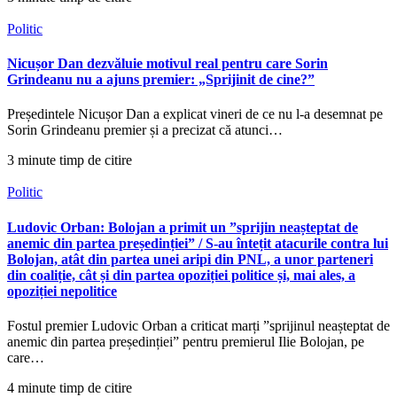
Politic
Nicușor Dan dezvăluie motivul real pentru care Sorin
Grindeanu nu a ajuns premier: „Sprijinit de cine?”
Președintele Nicușor Dan a explicat vineri de ce nu l-a desemnat pe
Sorin Grindeanu premier și a precizat că atunci…
3 minute timp de citire
Politic
Ludovic Orban: Bolojan a primit un ”sprijin neașteptat de
anemic din partea președinției” / S-au întețit atacurile contra lui
Bolojan, atât din partea unei aripi din PNL, a unor parteneri
din coaliție, cât și din partea opoziției politice și, mai ales, a
opoziției nepolitice
Fostul premier Ludovic Orban a criticat marți ”sprijinul neașteptat de
anemic din partea președinției” pentru premierul Ilie Bolojan, pe
care…
4 minute timp de citire