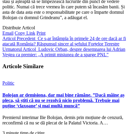
stau și așteaptă să se limpezească lucrurile din punct de vedere
politic. Numai că trece vremea în care putem să încasăm banii. Și
asta de data asta este o responsabilitate pe care o împarte domnul
Bolojan cu domnul Grindeanu”, a adăugat el.
Distribuie Articol
Email
Copy Link
Print
Articol Precedent
Ce s-ar întâmpla în primele 24 de ore dacă ar fi
atacată România? Răspunsul sincer al șefului Forțelor Terestre
Urmatorul Articol
Ludovic Orban, despre desemnarea lui Adrian
Veștea ca premier: „A primit misiunea de a sparge PNL”
Articole Similare
Politic
Bolojan ar demisiona, dar mai bine rămâne. ”Dacă mâine aș
pleca, să știți că nu se rezolvă nicio problemă. Trebuie mai
puține ‘claxoane’ și mai multă muncă”
Premierul interimar Ilie Bolojan, demis prin moțiune de cenzură,
reconfirmă că nu se dă plecat de la Palatul Victoria. A…
3 minute timp de citire