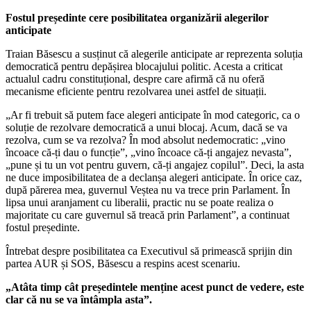
Fostul președinte cere posibilitatea organizării alegerilor
anticipate
Traian Băsescu a susținut că alegerile anticipate ar reprezenta soluția
democratică pentru depășirea blocajului politic. Acesta a criticat
actualul cadru constituțional, despre care afirmă că nu oferă
mecanisme eficiente pentru rezolvarea unei astfel de situații.
„Ar fi trebuit să putem face alegeri anticipate în mod categoric, ca o
soluție de rezolvare democratică a unui blocaj. Acum, dacă se va
rezolva, cum se va rezolva? În mod absolut nedemocratic: „vino
încoace că-ți dau o funcție”, „vino încoace că-ți angajez nevasta”,
„pune și tu un vot pentru guvern, că-ți angajez copilul”. Deci, la asta
ne duce imposibilitatea de a declanșa alegeri anticipate. În orice caz,
după părerea mea, guvernul Veștea nu va trece prin Parlament. În
lipsa unui aranjament cu liberalii, practic nu se poate realiza o
majoritate cu care guvernul să treacă prin Parlament”, a continuat
fostul președinte.
Întrebat despre posibilitatea ca Executivul să primească sprijin din
partea AUR și SOS, Băsescu a respins acest scenariu.
„Atâta timp cât președintele menține acest punct de vedere, este
clar că nu se va întâmpla asta”.