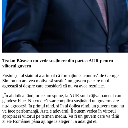
Traian Băsescu nu vede susținere din partea AUR pentru
viitorul guvern
Fostul șef al statului a afirmat că formațiunea condusă de George
Simion nu ar avea motive să susțină un guvern pe care nu îl
agreează și despre care consideră că nu va avea rezultate.
„În al doilea rând, orice am spune, la AUR sunt câțiva oameni care
gândesc bine. Nu cred că s-ar complica susținând un guvern care
nu-i agreează, în primul rând, și în al doilea rând, un guvern care nu
va face performanță. Ăsta e adevărul. Îl putem vedea în viitorul
apropiat și viitorul pe termen mediu. Va fi un guvern care va târâi
zilele României până ajunge la alegeri”, a adăugat el.