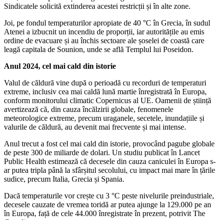
Sindicatele solicită extinderea acestei restricții și în alte zone.
Joi, pe fondul temperaturilor apropiate de 40 °C în Grecia, în sudul
Atenei a izbucnit un incendiu de proporții, iar autoritățile au emis
ordine de evacuare și au închis sectoare ale șoselei de coastă care
leagă capitala de Sounion, unde se află Templul lui Poseidon.
Anul 2024, cel mai cald din istorie
Valul de căldură vine după o perioadă cu recorduri de temperaturi
extreme, inclusiv cea mai caldă lună martie înregistrată în Europa,
conform monitorului climatic Copernicus al UE. Oamenii de știință
avertizează că, din cauza încălzirii globale, fenomenele
meteorologice extreme, precum uraganele, secetele, inundațiile și
valurile de căldură, au devenit mai frecvente și mai intense.
Anul trecut a fost cel mai cald din istorie, provocând pagube globale
de peste 300 de miliarde de dolari. Un studiu publicat în Lancet
Public Health estimează că decesele din cauza caniculei în Europa s-
ar putea tripla până la sfârșitul secolului, cu impact mai mare în țările
sudice, precum Italia, Grecia și Spania.
Dacă temperaturile vor crește cu 3 °C peste nivelurile preindustriale,
decesele cauzate de vremea toridă ar putea ajunge la 129.000 pe an
în Europa, față de cele 44.000 înregistrate în prezent, potrivit The