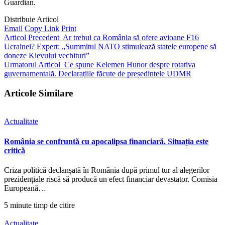
Guardian.
Distribuie Articol
Email
Copy Link
Print
Articol Precedent
Ar trebui ca România să ofere avioane F16
Ucrainei? Expert: „Summitul NATO stimulează statele europene să
doneze Kievului vechituri”
Urmatorul Articol
Ce spune Kelemen Hunor despre rotativa
guvernamentală. Declarațiile făcute de președintele UDMR
Articole Similare
Actualitate
România se confruntă cu apocalipsa financiară. Situația este
critică
Criza politică declanșată în România după primul tur al alegerilor
prezidențiale riscă să producă un efect financiar devastator. Comisia
Europeană…
5 minute timp de citire
Actualitate