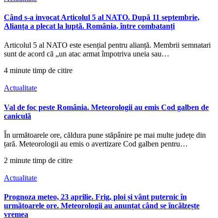
Când s-a invocat Articolul 5 al NATO. După 11 septembrie,
Alianța a plecat la luptă. România, între combatanți
Articolul 5 al NATO este esențial pentru alianță. Membrii semnatari
sunt de acord că „un atac armat împotriva uneia sau…
4 minute timp de citire
Actualitate
Val de foc peste România. Meteorologii au emis Cod galben de
caniculă
În următoarele ore, căldura pune stăpânire pe mai multe județe din
țară. Meteorologii au emis o avertizare Cod galben pentru…
2 minute timp de citire
Actualitate
Prognoza meteo, 23 aprilie. Frig, ploi și vânt puternic în
următoarele ore. Meteorologii au anunțat când se încălzește
vremea