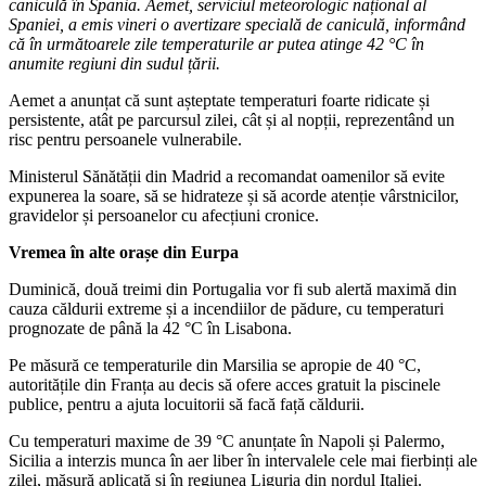
caniculă în Spania. Aemet, serviciul meteorologic național al
Spaniei, a emis vineri o avertizare specială de caniculă, informând
că în următoarele zile temperaturile ar putea atinge 42 °C în
anumite regiuni din sudul țării.
Aemet a anunțat că sunt așteptate temperaturi foarte ridicate și
persistente, atât pe parcursul zilei, cât și al nopții, reprezentând un
risc pentru persoanele vulnerabile.
Ministerul Sănătății din Madrid a recomandat oamenilor să evite
expunerea la soare, să se hidrateze și să acorde atenție vârstnicilor,
gravidelor și persoanelor cu afecțiuni cronice.
Vremea în alte orașe din Eurpa
Duminică, două treimi din Portugalia vor fi sub alertă maximă din
cauza căldurii extreme și a incendiilor de pădure, cu temperaturi
prognozate de până la 42 °C în Lisabona.
Pe măsură ce temperaturile din Marsilia se apropie de 40 °C,
autoritățile din Franța au decis să ofere acces gratuit la piscinele
publice, pentru a ajuta locuitorii să facă față căldurii.
Cu temperaturi maxime de 39 °C anunțate în Napoli și Palermo,
Sicilia a interzis munca în aer liber în intervalele cele mai fierbinți ale
zilei, măsură aplicată și în regiunea Liguria din nordul Italiei.