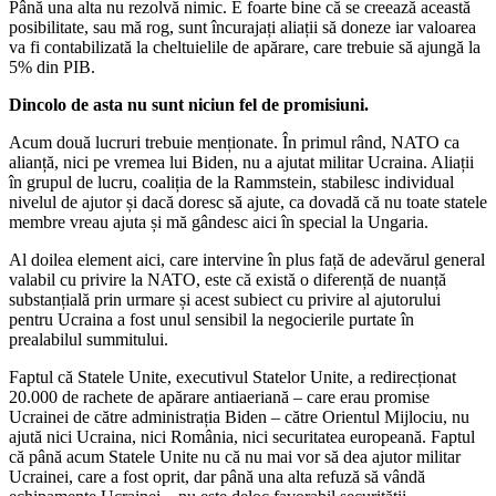
Până una alta nu rezolvă nimic. E foarte bine că se creează această
posibilitate, sau mă rog, sunt încurajați aliații să doneze iar valoarea
va fi contabilizată la cheltuielile de apărare, care trebuie să ajungă la
5% din PIB.
Dincolo de asta nu sunt niciun fel de promisiuni.
Acum două lucruri trebuie menționate. În primul rând, NATO ca
alianță, nici pe vremea lui Biden, nu a ajutat militar Ucraina. Aliații
în grupul de lucru, coaliția de la Rammstein, stabilesc individual
nivelul de ajutor și dacă doresc să ajute, ca dovadă că nu toate statele
membre vreau ajuta și mă gândesc aici în special la Ungaria.
Al doilea element aici, care intervine în plus față de adevărul general
valabil cu privire la NATO, este că există o diferență de nuanță
substanțială prin urmare și acest subiect cu privire al ajutorului
pentru Ucraina a fost unul sensibil la negocierile purtate în
prealabilul summitului.
Faptul că Statele Unite, executivul Statelor Unite, a redirecționat
20.000 de rachete de apărare antiaeriană – care erau promise
Ucrainei de către administrația Biden – către Orientul Mijlociu, nu
ajută nici Ucraina, nici România, nici securitatea europeană. Faptul
că până acum Statele Unite nu că nu mai vor să dea ajutor militar
Ucrainei, care a fost oprit, dar până una alta refuză să vândă