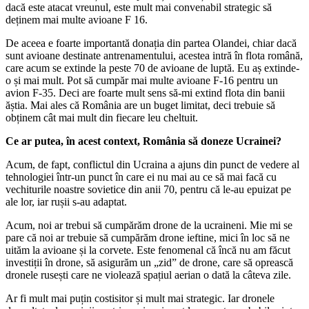
dacă este atacat vreunul, este mult mai convenabil strategic să
deținem mai multe avioane F 16.
De aceea e foarte importantă donația din partea Olandei, chiar dacă
sunt avioane destinate antrenamentului, acestea intră în flota română,
care acum se extinde la peste 70 de avioane de luptă. Eu aș extinde-
o și mai mult. Pot să cumpăr mai multe avioane F-16 pentru un
avion F-35. Deci are foarte mult sens să-mi extind flota din banii
ăștia. Mai ales că România are un buget limitat, deci trebuie să
obținem cât mai mult din fiecare leu cheltuit.
Ce ar putea, în acest context, România să doneze Ucrainei?
Acum, de fapt, conflictul din Ucraina a ajuns din punct de vedere al
tehnologiei într-un punct în care ei nu mai au ce să mai facă cu
vechiturile noastre sovietice din anii 70, pentru că le-au epuizat pe
ale lor, iar rușii s-au adaptat.
Acum, noi ar trebui să cumpărăm drone de la ucraineni. Mie mi se
pare că noi ar trebuie să cumpărăm drone ieftine, mici în loc să ne
uităm la avioane și la corvete. Este fenomenal că încă nu am făcut
investiții în drone, să asigurăm un „zid” de drone, care să oprească
dronele rusești care ne violează spațiul aerian o dată la câteva zile.
Ar fi mult mai puțin costisitor și mult mai strategic. Iar dronele