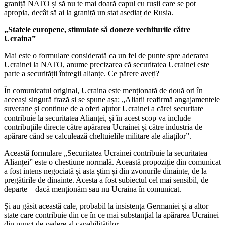
graniță NATO și să nu te mai doară capul cu rușii care se pot
apropia, decât să ai la graniță un stat asediaț de Rusia.
„Statele europene, stimulate să doneze vechiturile către
Ucraina”
Mai este o formulare considerată ca un fel de punte spre aderarea
Ucrainei la NATO, anume precizarea că securitatea Ucrainei este
parte a securității întregii alianțe. Ce părere aveți?
În comunicatul original, Ucraina este menționată de două ori în
aceeași singură frază și se spune așa: „Aliații reafirmă angajamentele
suverane și continue de a oferi ajutor Ucrainei a cărei securitate
contribuie la securitatea Alianței, și în acest scop va include
contribuțiile directe către apărarea Ucrainei și către industria de
apărare când se calculează cheltuielile militare ale aliaților”.
Această formulare „Securitatea Ucrainei contribuie la securitatea
Alianței” este o chestiune normală. Această propoziție din comunicat
a fost intens negociată și asta știm și din zvonurile dinainte, de la
pregătirile de dinainte. Acesta a fost subiectul cel mai sensibil, de
departe – dacă menționăm sau nu Ucraina în comunicat.
Și au găsit această cale, probabil la insistența Germaniei și a altor
state care contribuie din ce în ce mai substanțial la apărarea Ucrainei
din punct de vedere al capabilităților.