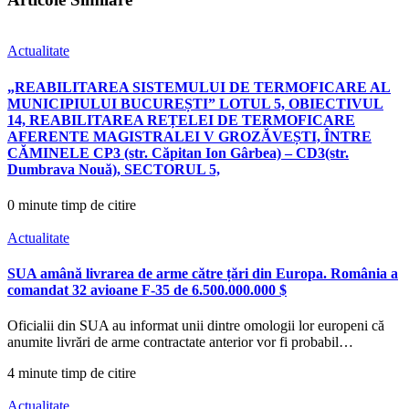
Actualitate
„REABILITAREA SISTEMULUI DE TERMOFICARE AL
MUNICIPIULUI BUCUREȘTI” LOTUL 5, OBIECTIVUL
14, REABILITAREA REȚELEI DE TERMOFICARE
AFERENTE MAGISTRALEI V GROZĂVEȘTI, ÎNTRE
CĂMINELE CP3 (str. Căpitan Ion Gârbea) – CD3(str.
Dumbrava Nouă), SECTORUL 5,
0 minute timp de citire
Actualitate
SUA amână livrarea de arme către țări din Europa. România a
comandat 32 avioane F-35 de 6.500.000.000 $
Oficialii din SUA au informat unii dintre omologii lor europeni că
anumite livrări de arme contractate anterior vor fi probabil…
4 minute timp de citire
Actualitate