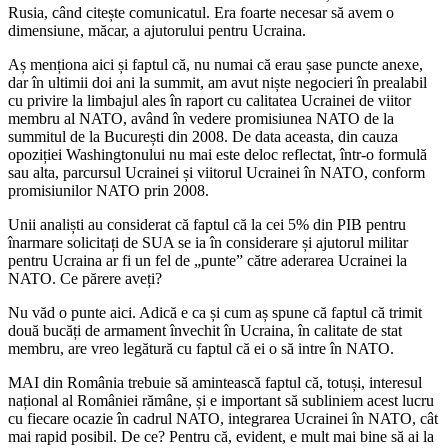
Rusia, când citește comunicatul. Era foarte necesar să avem o
dimensiune, măcar, a ajutorului pentru Ucraina.
Aș menționa aici și faptul că, nu numai că erau șase puncte anexe,
dar în ultimii doi ani la summit, am avut niște negocieri în prealabil
cu privire la limbajul ales în raport cu calitatea Ucrainei de viitor
membru al NATO, având în vedere promisiunea NATO de la
summitul de la București din 2008. De data aceasta, din cauza
opoziției Washingtonului nu mai este deloc reflectat, într-o formulă
sau alta, parcursul Ucrainei și viitorul Ucrainei în NATO, conform
promisiunilor NATO prin 2008.
Unii analiști au considerat că faptul că la cei 5% din PIB pentru
înarmare solicitați de SUA se ia în considerare și ajutorul militar
pentru Ucraina ar fi un fel de „punte” către aderarea Ucrainei la
NATO. Ce părere aveți?
Nu văd o punte aici. Adică e ca și cum aș spune că faptul că trimit
două bucăți de armament învechit în Ucraina, în calitate de stat
membru, are vreo legătură cu faptul că ei o să intre în NATO.
MAI din România trebuie să amintească faptul că, totuși, interesul
național al României rămâne, și e important să subliniem acest lucru
cu fiecare ocazie în cadrul NATO, integrarea Ucrainei în NATO, cât
mai rapid posibil. De ce? Pentru că, evident, e mult mai bine să ai la