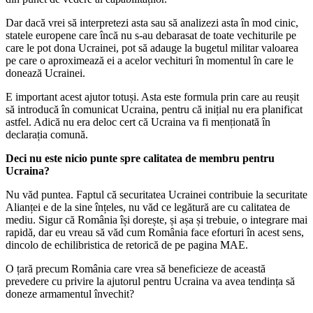
Dar dacă vrei să interpretezi asta sau să analizezi asta în mod cinic,
statele europene care încă nu s-au debarasat de toate vechiturile pe
care le pot dona Ucrainei, pot să adauge la bugetul militar valoarea
pe care o aproximează ei a acelor vechituri în momentul în care le
donează Ucrainei.
E important acest ajutor totuși. Asta este formula prin care au reușit
să introducă în comunicat Ucraina, pentru că inițial nu era planificat
astfel. Adică nu era deloc cert că Ucraina va fi menționată în
declarația comună.
Deci nu este nicio punte spre calitatea de membru pentru
Ucraina?
Nu văd puntea. Faptul că securitatea Ucrainei contribuie la securitate
Alianței e de la sine înțeles, nu văd ce legătură are cu calitatea de
mediu. Sigur că România își dorește, și așa și trebuie, o integrare mai
rapidă, dar eu vreau să văd cum România face eforturi în acest sens,
dincolo de echilibristica de retorică de pe pagina MAE.
O țară precum România care vrea să beneficieze de această
prevedere cu privire la ajutorul pentru Ucraina va avea tendința să
doneze armamentul învechit?