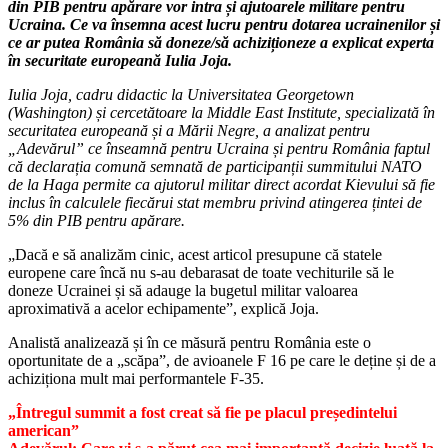
din PIB pentru apărare vor intra și ajutoarele militare pentru
Ucraina. Ce va însemna acest lucru pentru dotarea ucrainenilor și
ce ar putea România să doneze/să achiziționeze a explicat experta
în securitate europeană Iulia Joja.
Iulia Joja, cadru didactic la Universitatea Georgetown
(Washington) și cercetătoare la Middle East Institute, specializată în
securitatea europeană și a Mării Negre, a analizat pentru
„Adevărul” ce înseamnă pentru Ucraina și pentru România faptul
că declarația comună semnată de participanții summitului NATO
de la Haga permite ca ajutorul militar direct acordat Kievului să fie
inclus în calculele fiecărui stat membru privind atingerea țintei de
5% din PIB pentru apărare.
„Dacă e să analizăm cinic, acest articol presupune că statele
europene care încă nu s-au debarasat de toate vechiturile să le
doneze Ucrainei și să adauge la bugetul militar valoarea
aproximativă a acelor echipamente”, explică Joja.
Analistă analizează și în ce măsură pentru România este o
oportunitate de a „scăpa”, de avioanele F 16 pe care le deține și de a
achiziționa mult mai performantele F-35.
„Întregul summit a fost creat să fie pe placul președintelui
american”