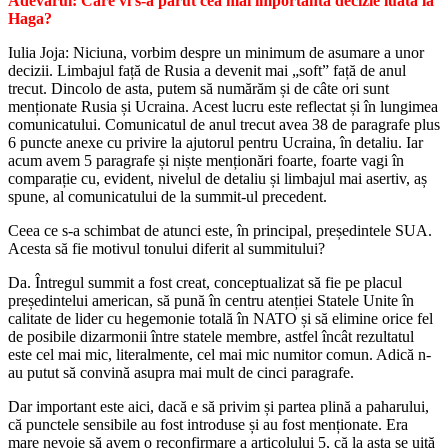
Adevărul: Care vi s-a părut cea mai importantă decizie luată la
Haga?
Iulia Joja: Niciuna, vorbim despre un minimum de asumare a unor
decizii. Limbajul față de Rusia a devenit mai „soft” față de anul
trecut. Dincolo de asta, putem să numărăm și de câte ori sunt
menționate Rusia și Ucraina. Acest lucru este reflectat și în lungimea
comunicatului. Comunicatul de anul trecut avea 38 de paragrafe plus
6 puncte anexe cu privire la ajutorul pentru Ucraina, în detaliu. Iar
acum avem 5 paragrafe și niște menționări foarte, foarte vagi în
comparație cu, evident, nivelul de detaliu și limbajul mai asertiv, aș
spune, al comunicatului de la summit-ul precedent.
Ceea ce s-a schimbat de atunci este, în principal, președintele SUA.
Acesta să fie motivul tonului diferit al summitului?
Da. Întregul summit a fost creat, conceptualizat să fie pe placul
președintelui american, să pună în centru atenției Statele Unite în
calitate de lider cu hegemonie totală în NATO și să elimine orice fel
de posibile dizarmonii între statele membre, astfel încât rezultatul
este cel mai mic, literalmente, cel mai mic numitor comun. Adică n-
au putut să convină asupra mai mult de cinci paragrafe.
Dar important este aici, dacă e să privim și partea plină a paharului,
că punctele sensibile au fost introduse și au fost menționate. Era
mare nevoie să avem o reconfirmare a articolului 5, că la asta se uită