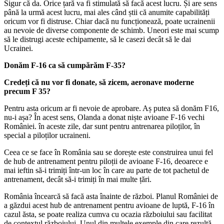
Sigur că da. Orice țară va fi stimulată să facă acest lucru. Și are sens
până la urmă acest lucru, mai ales când știi că anumite capabilități
oricum vor fi distruse. Chiar dacă nu funcționează, poate ucrainenii
au nevoie de diverse componente de schimb. Uneori este mai scump
să le distrugi aceste echipamente, să le casezi decât să le dai
Ucrainei.
Donăm F-16 ca să cumpărăm F-35?
Credeți că nu vor fi donate, să zicem, aeronave moderne
precum F 35?
Pentru asta oricum ar fi nevoie de aprobare. Aș putea să donăm F16,
nu-i așa? În acest sens, Olanda a donat niște avioane F-16 vechi
României. în aceste zile, dar sunt pentru antrenarea piloților, în
special a piloților ucraineni.
Ceea ce se face în România sau se dorește este construirea unui fel
de hub de antrenament pentru piloții de avioane F-16, deoarece e
mai ieftin să-i trimiți într-un loc în care au parte de tot pachetul de
antrenament, decât să-i trimiți în mai multe țări.
România încearcă să facă asta înainte de război. Planul României de
a găzdui acest hub de antrenament pentru avioane de luptă, F-16 în
cazul ăsta, se poate realiza cumva cu ocazia războiului sau facilitat
de contextul războiului. Unul din multele exemple din care rezultă