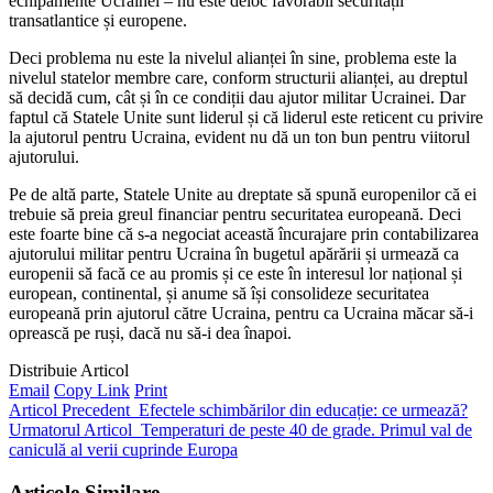
echipamente Ucrainei – nu este deloc favorabil securității
transatlantice și europene.
Deci problema nu este la nivelul alianței în sine, problema este la
nivelul statelor membre care, conform structurii alianței, au dreptul
să decidă cum, cât și în ce condiții dau ajutor militar Ucrainei. Dar
faptul că Statele Unite sunt liderul și că liderul este reticent cu privire
la ajutorul pentru Ucraina, evident nu dă un ton bun pentru viitorul
ajutorului.
Pe de altă parte, Statele Unite au dreptate să spună europenilor că ei
trebuie să preia greul financiar pentru securitatea europeană. Deci
este foarte bine că s-a negociat această încurajare prin contabilizarea
ajutorului militar pentru Ucraina în bugetul apărării și urmează ca
europenii să facă ce au promis și ce este în interesul lor național și
european, continental, și anume să își consolideze securitatea
europeană prin ajutorul către Ucraina, pentru ca Ucraina măcar să-i
oprească pe ruși, dacă nu să-i dea înapoi.
Distribuie Articol
Email
Copy Link
Print
Articol Precedent
Efectele schimbărilor din educație: ce urmează?
Urmatorul Articol
Temperaturi de peste 40 de grade. Primul val de
caniculă al verii cuprinde Europa
Articole Similare