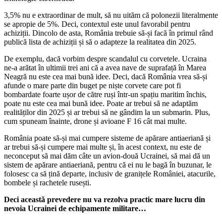
3,5% nu e extraordinar de mult, să nu uităm că polonezii literalmente
se apropie de 5%. Deci, contextul este unul favorabil pentru
achiziții. Dincolo de asta, România trebuie să-și facă în primul rând
publică lista de achiziții și să o adapteze la realitatea din 2025.
De exemplu, dacă vorbim despre scandalul cu corvetele. Ucraina
ne-a arătat în ultimii trei ani că a avea nave de suprafață în Marea
Neagră nu este cea mai bună idee. Deci, dacă România vrea să-și
afunde o mare parte din buget pe niște corvete care pot fi
bombardate foarte ușor de către ruși într-un spațiu maritim închis,
poate nu este cea mai bună idee. Poate ar trebui să ne adaptăm
realităților din 2025 și ar trebui să ne gândim la un submarin. Plus,
cum spuneam înainte, drone și avioane F 16 cât mai multe.
România poate să-și mai cumpere sisteme de apărare antiaeriană și
ar trebui să-și cumpere mai multe și, în acest context, nu este de
neconceput să mai dăm câte un avion-două Ucrainei, să mai dă un
sistem de apărare antiaeriană, pentru că ei nu le bagă în buzunar, le
folosesc ca să țină departe, inclusiv de granițele României, atacurile,
bombele și rachetele rusești.
Deci această prevedere nu va rezolva practic mare lucru din
nevoia Ucrainei de echipamente militare…