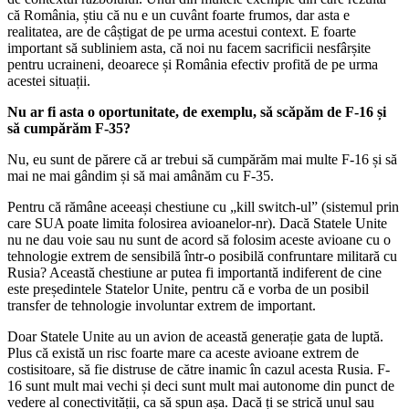
că România, știu că nu e un cuvânt foarte frumos, dar asta e
realitatea, are de câștigat de pe urma acestui context. E foarte
important să subliniem asta, că noi nu facem sacrificii nesfârșite
pentru ucraineni, deoarece și România efectiv profită de pe urma
acestei situații.
Nu ar fi asta o oportunitate, de exemplu, să scăpăm de F-16 și
să cumpărăm F-35?
Nu, eu sunt de părere că ar trebui să cumpărăm mai multe F-16 și să
mai ne mai gândim și să mai amânăm cu F-35.
Pentru că rămâne aceeași chestiune cu „kill switch-ul” (sistemul prin
care SUA poate limita folosirea avioanelor-nr). Dacă Statele Unite
nu ne dau voie sau nu sunt de acord să folosim aceste avioane cu o
tehnologie extrem de sensibilă într-o posibilă confruntare militară cu
Rusia? Această chestiune ar putea fi importantă indiferent de cine
este președintele Statelor Unite, pentru că e vorba de un posibil
transfer de tehnologie involuntar extrem de important.
Doar Statele Unite au un avion de această generație gata de luptă.
Plus că există un risc foarte mare ca aceste avioane extrem de
costisitoare, să fie distruse de către inamic în cazul acesta Rusia. F-
16 sunt mult mai vechi și deci sunt mult mai autonome din punct de
vedere al conectivității, ca să spun așa. Dacă ți se strică unul sau