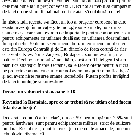
dezvoltate de vecinii noștri ucraineni sunt la ora asta probabil printre
cele mai bune la un preț convenabil. Deci noi ar trebui să cumpărăm
de la ei drone și, mult mai mai mult de atât, să colaborăm cu ei.
În niște studii recente s-a făcut un top al orașelor europene în care
există investiții în inovație și tehnologie substanțiale, hub-uri să
spunem așa, care sunt extrem de importante pentru componente sau
pentru echipamente cu utilizare duală sau cu utilizarea doar militară.
În topul celor 30 de orașe europene, hub-uri europene, unul singur
este din Europa Centrală și de Est, dincolo de fosta cortină de fier:
este vorba Kiev. Nu e Varșovia, Budapesta sau undeva în țările
baltice. Deci noi ar trebui să ne uităm, dacă am fi inteligenți și am
planifica strategic, înspre Ucraina, să le facem oferte pentru a lucra
pe proiecte comune cu ei în care noi avem un aport semnificativ, că
și noi avem niște resurse umane incredibile. Putem profita învățând
de la ei tehnologie și know-how.
Drone, un submarin și avioane F 16
Revenind la România, spre ce ar trebui să ne uităm când facem
lista de achiziții?
Declarația comună a fost clară, din cei 5% pentru apărare, 3,5% sunt
pentru hardware, sunt pentru echipamente militare, strict de utilizare
militară. Restul de 1,5 pot fi investiți în elemente adiacente, precum
tehnologie cibernetică.