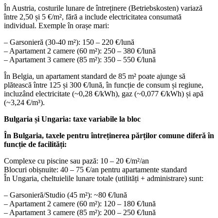
În Austria, costurile lunare de întreținere (Betriebskosten) variază
între 2,50 și 5 €/m², fără a include electricitatea consumată
individual. Exemple în orașe mari:
– Garsonieră (30-40 m²): 150 – 220 €/lună
– Apartament 2 camere (60 m²): 250 – 380 €/lună
– Apartament 3 camere (85 m²): 350 – 550 €/lună
În Belgia, un apartament standard de 85 m² poate ajunge să
plătească între 125 și 300 €/lună, în funcție de consum și regiune,
incluzând electricitate (~0,28 €/kWh), gaz (~0,077 €/kWh) și apă
(~3,24 €/m³).
Bulgaria și Ungaria: taxe variabile la bloc
În Bulgaria, taxele pentru întreținerea părților comune diferă în
funcție de facilități:
Complexe cu piscine sau pază: 10 – 20 €/m²/an
Blocuri obișnuite: 40 – 75 €/an pentru apartamente standard
În Ungaria, cheltuielile lunare totale (utilități + administrare) sunt:
– Garsonieră/Studio (45 m²): ~80 €/lună
– Apartament 2 camere (60 m²): 120 – 180 €/lună
– Apartament 3 camere (85 m²): 200 – 250 €/lună