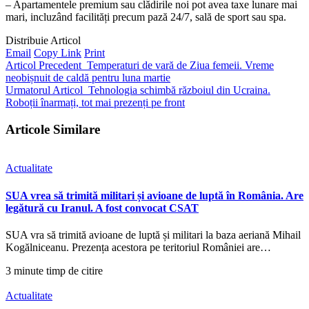
– Apartamentele premium sau clădirile noi pot avea taxe lunare mai
mari, incluzând facilități precum pază 24/7, sală de sport sau spa.
Distribuie Articol
Email
Copy Link
Print
Articol Precedent
Temperaturi de vară de Ziua femeii. Vreme
neobișnuit de caldă pentru luna martie
Urmatorul Articol
Tehnologia schimbă războiul din Ucraina.
Roboții înarmați, tot mai prezenți pe front
Articole Similare
Actualitate
SUA vrea să trimită militari și avioane de luptă în România. Are
legătură cu Iranul. A fost convocat CSAT
SUA vra să trimită avioane de luptă și militari la baza aeriană Mihail
Kogălniceanu. Prezența acestora pe teritoriul României are…
3 minute timp de citire
Actualitate