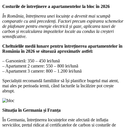
Costurile de întreținere a apartamentelor la bloc în 2026
În România, întreținerea unei locuințe a devenit mai scumpă
comparativ cu anii precedenți. Factori precum expirarea schemelor
de plafonare pentru energie electrică și gaze, aplicarea taxei de
carbon și recalcularea impozitelor locale au condus la creșteri
semnificative.
Cheltuielile medii lunare pentru întreținerea apartamentelor în
România în 2026 se situează aproximativ astfel:
– Garsonieră: 350 – 450 lei/lună
– Apartament 2 camere: 550 – 800 lei/lună
– Apartament 3 camere: 800 – 1.200 lei/lună
Specialiștii recomandă familiilor să își planifice bugetul mai atent,
mai ales pe perioada iernii, când facturile la încălzire pot crește
abrupt.
Situația în Germania și Franța
În Germania, întreținerea locuințelor este afectată de inflația
serviciilor, prețul ridicat al certificatelor de carbon și costurile de