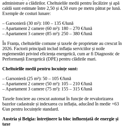
administrare a clădirilor. Cheltuielile medii pentru încălzire și apă
caldă sunt estimate între 2,50 și 4,50 euro pe metru pătrat pe lună.
Exemple de costuri lunare:
– Garsonieră (30 m²): 100 – 135 €/lună
– Apartament 2 camere (60 m²): 180 – 270 €/lună
– Apartament 3 camere (85 m²): 250 – 380 €/lună
În Franța, cheltuielile comune și taxele de proprietate au crescut în
2026. Factorii principali includ inflația serviciilor și noile
reglementări privind eficiența energetică, cum ar fi Diagnostic de
Performanță Energetică (DPE) pentru clădirile mari.
Cheltuielile medii pentru locuințe sunt:
– Garsonieră (25 m²): 50 – 105 €/lună
– Apartament 2 camere (50 m²): 105 – 210 €/lună
– Apartament 3 camere (75 m²): 155 – 315 €/lună
Taxele fonciere au crescut automat în funcție de revalorizarea
bazelor cadastrale și indexarea cu inflația, aducând în medie +63
€/an pentru locuințele standard.
Austria și Belgia: întreținere la bloc influențată de energie și
taxe