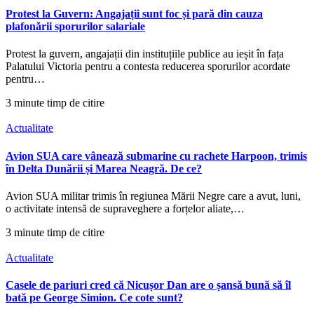
Protest la Guvern: Angajații sunt foc și pară din cauza
plafonării sporurilor salariale
Protest la guvern, angajații din instituțiile publice au ieșit în fața
Palatului Victoria pentru a contesta reducerea sporurilor acordate
pentru…
3 minute timp de citire
Actualitate
Avion SUA care vânează submarine cu rachete Harpoon, trimis
în Delta Dunării și Marea Neagră. De ce?
Avion SUA militar trimis în regiunea Mării Negre care a avut, luni,
o activitate intensă de supraveghere a forțelor aliate,…
3 minute timp de citire
Actualitate
Casele de pariuri cred că Nicușor Dan are o șansă bună să îl
bată pe George Simion. Ce cote sunt?