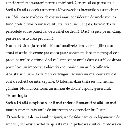
considerată falimentară pentru apărători. Generalul cu patru stele
Ștefan Dănilă a declarat pentru Newsweek că lucrurile nu stau chiar
așa. “Știu că se vorbește de costuri mari considerate de unele voci ca
fiind prohibitive. Numai că situația trebuie nuanțată. Este vorba de
pericolele aduse punctual de o astfel de dronă. Dacă va pica pe un câmp
pustiu nu este vreo problemă.
Numai că situația se schimbă dacă analizele făcute de stațiile radar
arată că astfel de drone pot cadea peste zone populate cu potențial de a
produce multe victime. Același lucru se întâmplă dacă o astfel de dronă
poate lovi un important obiectiv economic cum ar fi o rafinărie.
Aceasta ar fi urmată de mari distrugeri. Atunci nu mai contează cât
cost o rachetă de interceptare. O folosim, dăm ținta jos, nu ne mai
gândim. Nu mai contează un milion de dolari”, spune generalul.
Tehnologia
Ștefan Dănilă e explicat și ce îi mai trebuie României să aibă un mai
mare succes în misiunile de interceptare a dronelor lui Putin.
“Dronele sunt de mai multe tipuri, unele fabricare cu echipamente de
uz civil, dar există astfel de aparate mai rapide care sunt cu motoare cu