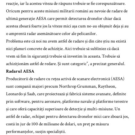
reacție, iar la acestea viteza de răspuns trebuie se fie corespunzătoare.
Oricum pentru aceste misiuni militarii români au nevoie de radare de
ultimă generație AESA care permit detectarea dronelor chiar dacă
acestea zboară foarte jos la viteze mici așa cum ne-au obișnuit deja și au
o amprentă radar asemănătoare celor ale pelicanilor.
Problema este că noi nu avem astfel de radare și din câte știu nu există
nici planuri concrete de achiziție. Aici trebuie să subliniez că dacă
vrem să fim în siguranță trebuie să investim în aceasta. Trebuie să
achiziționăm astfel de redare. Și sunt categoric”, a precizat generalul.
Radarul AESA
Producătorii de radare cu rețea activă de scanare electronică (AESA)
sunt companii majori precum Northrop Grumman, Raytheon,
Leonardo și Saab, care proiectează și fabrică sisteme avansate, definite
prin software, pentru aeronave, platforme navale și platforme terestre
și care oferă capacități superioare de detecție și multi-misiune. Un
astfel de radar, echipat pentru detectarea dronelor mici care zboară jos,
costă în jur de 100 de milioane de dolari, un preț pe măsura
performanțelor, susțin specialiștii.