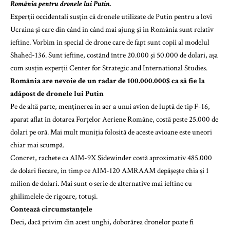
România pentru dronele lui Putin.
Experții occidentali susțin că dronele utilizate de Putin pentru a lovi
Ucraina și care din când în când mai ajung și în România sunt relativ
ieftine. Vorbim în special de drone care de fapt sunt copii al modelul
Shahed-136. Sunt ieftine, costând între 20.000 și 50.000 de dolari, așa
cum susțin experții Center for Strategic and International Studies.
România are nevoie de un radar de 100.000.000$ ca să fie la
adăpost de dronele lui Putin
Pe de altă parte, menținerea în aer a unui avion de luptă de tip F-16,
aparat aflat în dotarea Forțelor Aeriene Române, costă peste 25.000 de
dolari pe oră. Mai mult muniția folosită de aceste avioane este uneori
chiar mai scumpă.
Concret, rachete ca AIM-9X Sidewinder costă aproximativ 485.000
de dolari fiecare, în timp ce AIM-120 AMRAAM depășește chia și 1
milion de dolari. Mai sunt o serie de alternative mai ieftine cu
ghilimelele de rigoare, totuși.
Contează circumstanțele
Deci, dacă privim din acest unghi, doborârea dronelor poate fi