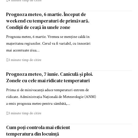
4 minute timp de citire
Prognoza meteo, 6 martie. Început de
weekend cu temperaturi de primăvară.
Condiții de ceață în unele zone
Prognoza meteo, 6 martie. Vremea se menține caldă în
majoritatea regiunilor. Cerul va fi variabil, cu înnorări
mai accentuate ziua…
3 minute timp de citire
Prognoza meteo, 7 iunie. Caniculă și ploi.
Zonele cu cele mai ridicate temperaturi
Prima zi de minivacanță aduce temperaturi extrem de
ridicate. Administrația Națională de Meteorologie (ANM)
a emis prognoza meteo pentru sâmbătă,…
3 minute timp de citire
Cum poți controla mai eficient
temperatura din locuință