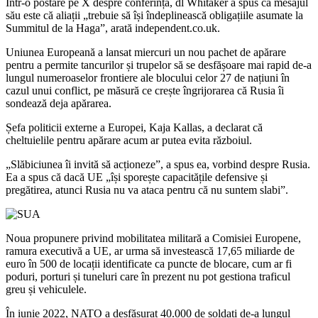
Într-o postare pe X despre conferință, dl Whitaker a spus că mesajul
său este că aliații „trebuie să își îndeplinească obligațiile asumate la
Summitul de la Haga”, arată independent.co.uk.
Uniunea Europeană a lansat miercuri un nou pachet de apărare
pentru a permite tancurilor și trupelor să se desfășoare mai rapid de-a
lungul numeroaselor frontiere ale blocului celor 27 de națiuni în
cazul unui conflict, pe măsură ce crește îngrijorarea că Rusia îi
sondează deja apărarea.
Șefa politicii externe a Europei, Kaja Kallas, a declarat că
cheltuielile pentru apărare acum ar putea evita războiul.
„Slăbiciunea îi invită să acționeze”, a spus ea, vorbind despre Rusia.
Ea a spus că dacă UE „își sporește capacitățile defensive și
pregătirea, atunci Rusia nu va ataca pentru că nu suntem slabi”.
Noua propunere privind mobilitatea militară a Comisiei Europene,
ramura executivă a UE, ar urma să investească 17,65 miliarde de
euro în 500 de locații identificate ca puncte de blocare, cum ar fi
poduri, porturi și tuneluri care în prezent nu pot gestiona traficul
greu și vehiculele.
În iunie 2022, NATO a desfășurat 40.000 de soldați de-a lungul