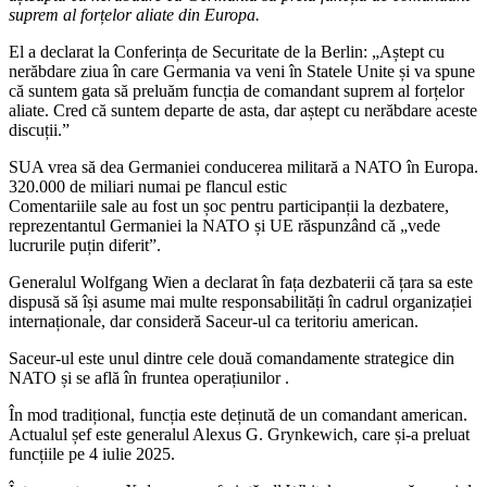
suprem al forțelor aliate din Europa.
El a declarat la Conferința de Securitate de la Berlin: „Aștept cu
nerăbdare ziua în care Germania va veni în Statele Unite și va spune
că suntem gata să preluăm funcția de comandant suprem al forțelor
aliate. Cred că suntem departe de asta, dar aștept cu nerăbdare aceste
discuții.”
SUA vrea să dea Germaniei conducerea militară a NATO în Europa.
320.000 de miliari numai pe flancul estic
Comentariile sale au fost un șoc pentru participanții la dezbatere,
reprezentantul Germaniei la NATO și UE răspunzând că „vede
lucrurile puțin diferit”.
Generalul Wolfgang Wien a declarat în fața dezbaterii că țara sa este
dispusă să își asume mai multe responsabilități în cadrul organizației
internaționale, dar consideră Saceur-ul ca teritoriu american.
Saceur-ul este unul dintre cele două comandamente strategice din
NATO și se află în fruntea operațiunilor .
În mod tradițional, funcția este deținută de un comandant american.
Actualul șef este generalul Alexus G. Grynkewich, care și-a preluat
funcțiile pe 4 iulie 2025.