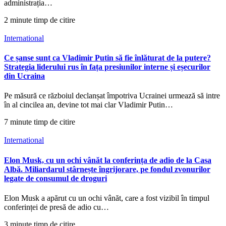
administrația…
2 minute timp de citire
International
Ce șanse sunt ca Vladimir Putin să fie înlăturat de la putere?
Strategia liderului rus în fața presiunilor interne și eșecurilor
din Ucraina
Pe măsură ce războiul declanșat împotriva Ucrainei urmează să intre
în al cincilea an, devine tot mai clar Vladimir Putin…
7 minute timp de citire
International
Elon Musk, cu un ochi vânăt la conferința de adio de la Casa
Albă. Miliardarul stârnește îngrijorare, pe fondul zvonurilor
legate de consumul de droguri
Elon Musk a apărut cu un ochi vânăt, care a fost vizibil în timpul
conferinței de presă de adio cu…
3 minute timp de citire