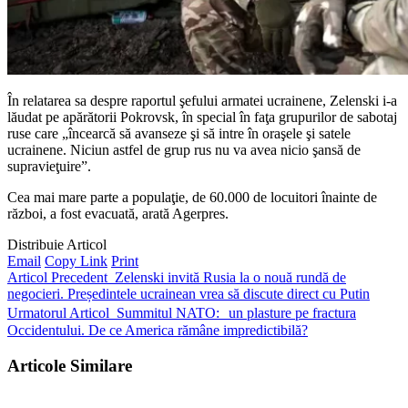
În relatarea sa despre raportul şefului armatei ucrainene, Zelenski i-a
lăudat pe apărătorii Pokrovsk, în special în faţa grupurilor de sabotaj
ruse care „încearcă să avanseze şi să intre în oraşele şi satele
ucrainene. Niciun astfel de grup rus nu va avea nicio şansă de
supravieţuire”.
Cea mai mare parte a populaţie, de 60.000 de locuitori înainte de
război, a fost evacuată, arată Agerpres.
Distribuie Articol
Email
Copy Link
Print
Articol Precedent
Zelenski invită Rusia la o nouă rundă de
negocieri. Președintele ucrainean vrea să discute direct cu Putin
Urmatorul Articol
Summitul NATO: un plasture pe fractura
Occidentului. De ce America rămâne impredictibilă?
Articole Similare