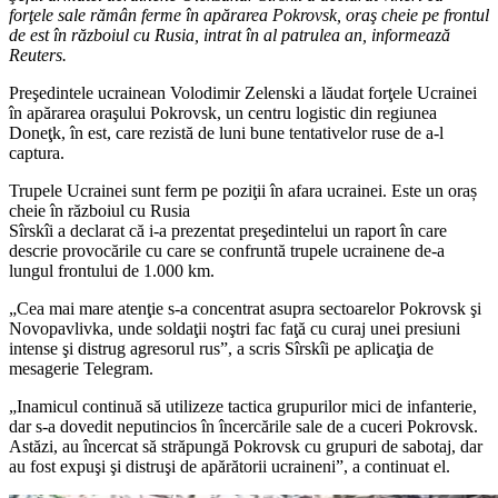
forţele sale rămân ferme în apărarea Pokrovsk, oraş cheie pe frontul
de est în războiul cu Rusia, intrat în al patrulea an, informează
Reuters.
Preşedintele ucrainean Volodimir Zelenski a lăudat forţele Ucrainei
în apărarea oraşului Pokrovsk, un centru logistic din regiunea
Doneţk, în est, care rezistă de luni bune tentativelor ruse de a-l
captura.
Trupele Ucrainei sunt ferm pe poziţii în afara ucrainei. Este un oraș
cheie în războiul cu Rusia
Sîrskîi a declarat că i-a prezentat preşedintelui un raport în care
descrie provocările cu care se confruntă trupele ucrainene de-a
lungul frontului de 1.000 km.
„Cea mai mare atenţie s-a concentrat asupra sectoarelor Pokrovsk şi
Novopavlivka, unde soldaţii noştri fac faţă cu curaj unei presiuni
intense şi distrug agresorul rus”, a scris Sîrskîi pe aplicaţia de
mesagerie Telegram.
„Inamicul continuă să utilizeze tactica grupurilor mici de infanterie,
dar s-a dovedit neputincios în încercările sale de a cuceri Pokrovsk.
Astăzi, au încercat să străpungă Pokrovsk cu grupuri de sabotaj, dar
au fost expuşi şi distruşi de apărătorii ucraineni”, a continuat el.