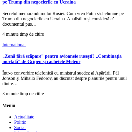
pe Trump din negocierile cu Ucraina
Secretul memorandumului Rusiei. Cum vrea Putin să-l elimine pe
Trump din negocierile cu Ucraina. Analiștii ruși consideră că
documentul pus…
4 minute timp de citire
International
„Zonă fără scăpare” pentru avioanele rusești? „Combinația
mortală” de Gripen și rachetele Meteor
Într-o convorbire telefonică cu ministrul suedez al Apărării, Pål
Jonson și Mihailo Fedorov, au discutat despre planurile pentru unul
dintre…
3 minute timp de citire
Meniu
Actualitate
Politic
Social