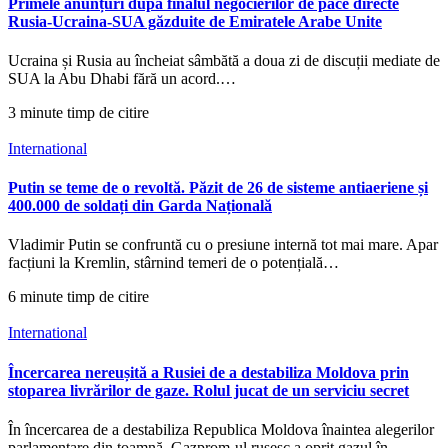
Primele anunțuri după finalul negocierilor de pace directe
Rusia-Ucraina-SUA găzduite de Emiratele Arabe Unite
Ucraina și Rusia au încheiat sâmbătă a doua zi de discuții mediate de
SUA la Abu Dhabi fără un acord.…
3 minute timp de citire
International
Putin se teme de o revoltă. Păzit de 26 de sisteme antiaeriene și
400.000 de soldați din Garda Națională
Vladimir Putin se confruntă cu o presiune internă tot mai mare. Apar
facțiuni la Kremlin, stârnind temeri de o potențială…
6 minute timp de citire
International
Încercarea nereușită a Rusiei de a destabiliza Moldova prin
stoparea livrărilor de gaze. Rolul jucat de un serviciu secret
În încercarea de a destabiliza Republica Moldova înaintea alegerilor
parlamentare din toamnă, Gazprom-ul rusesc a oprit gazul în