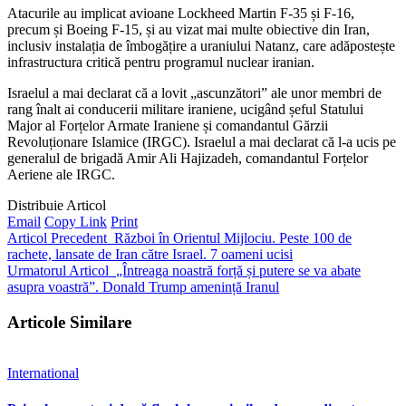
Atacurile au implicat avioane Lockheed Martin F-35 și F-16,
precum și Boeing F-15, și au vizat mai multe obiective din Iran,
inclusiv instalația de îmbogățire a uraniului Natanz, care adăpostește
infrastructura critică pentru programul nuclear iranian.
Israelul a mai declarat că a lovit „ascunzători” ale unor membri de
rang înalt ai conducerii militare iraniene, ucigând șeful Statului
Major al Forțelor Armate Iraniene și comandantul Gărzii
Revoluționare Islamice (IRGC). Israelul a mai declarat că l-a ucis pe
generalul de brigadă Amir Ali Hajizadeh, comandantul Forțelor
Aeriene ale IRGC.
Distribuie Articol
Email
Copy Link
Print
Articol Precedent
Război în Orientul Mijlociu. Peste 100 de
rachete, lansate de Iran către Israel. 7 oameni ucisi
Urmatorul Articol
„Întreaga noastră forță și putere se va abate
asupra voastră”. Donald Trump amenință Iranul
Articole Similare
International