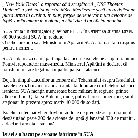
„New York Times” a raportat că distrugătorul „USS Thomas
Hudner” a fost mutat în estul Mării Mediterane și că un al doilea ar
putea urma în curând. În plus, forțele aeriene vor muta avioane de
luptă suplimentare în regiune, a citat ziarul un oficial anonim.
SUA mută un distrugător și avioane F-35 în Orient să susțină Israel.
40.000 soldați SUA, în regiune
O solicitare adresată Ministerului Apărării SUA a rămas fără răspuns
pentru moment.
SUA subliniază că nu participă la atacurile israeliene asupra Iranului.
Potrivit rapoartelor mass-media, Ministerul Apărării a declarat că
transferul nu are legătură cu participarea la atacuri.
Deja în timpul atacurilor anterioare ale Teheranului asupra Israelului,
navele de război americane au ajutat la doborârea rachetelor balistice
iraniene. SUA mențin numeroase baze militare în regiune, printre
altele în Iran, Qatar și Bahrain, unde, potrivit presei americane, sunt
staționați în prezent aproximativ 40.000 de soldați.
Israelul a efectuat vineri lovituri aeriene de precizie asupra Iranului,
desfășurând peste 200 de avioane de luptă și lansând 330 de muniții,
a declarat armata israeliană.
Israel s-a bazat pe avioane fabricate în SUA