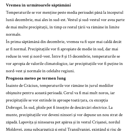
Vremea în următoarele săptămâni
Temperaturile se vor menține peste media perioadei până la începutul
lunii decembrie, mai ales în sud-est. Vestul și sud-vestul vor avea parte
de mai multe precipitații, în timp ce restul țării va rămâne în limite
normale.
În prima săptămână din decembrie, vremea va fi ușor mai caldă decât
ar fi normal. Precipitațiile vor fi apropiate de medie în sud, dar mai
reduse în vest și nord-vest. Între 8 și 15 decembrie, temperaturile se
vor apropia de valorile climatologice, iar precipitațiile vor fi puține în
nord-vest și normale în celelalte regiuni.
Prognoza meteo pe termen lung
Înainte de Crăciun, temperaturile vor rămâne în jurul mediilor
obișnuite pentru această perioadă. Cerul va fi mai mult noros, iar
precipitațiile se vor extinde în aproape toată țara, cu excepția
Dobrogei. În sud, ploile pot fi însoțite de descărcări electrice. La
munte, precipitațiile vor deveni ninsori și vor depune un nou strat de
zăpadă. Lapovița și ninsoarea pot apărea și în vestul Crișanei, nordul
Moldovei, zona subcarpatică și estul Transilvaniei, existând și risc de