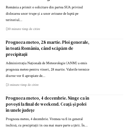
România a primit o solicitare din partea SUA privind
dislocarea unor trupe și a unor avioane de luptă pe
teritoriul…
10 minute timp de citire
Prognoza meteo, 28 martie. Ploi generale,
în toată România, când scăpăm de
precipitații
Administrația Națională de Meteorologie (ANM) a emis
prognoza meteo pentru vineri, 28 martie. Valorile termice
diurne vor fi apropiate de…
3 minute timp de citire
Prognoza meteo, 4 decembrie. Ninge ca în
povești la final de weekend. Ceață și polei
în unele județe
Prognoza meteo, 4 decembrie. Vremea va fi în general
închisă, cu precipitații în cea mai mare parte a țării. În…