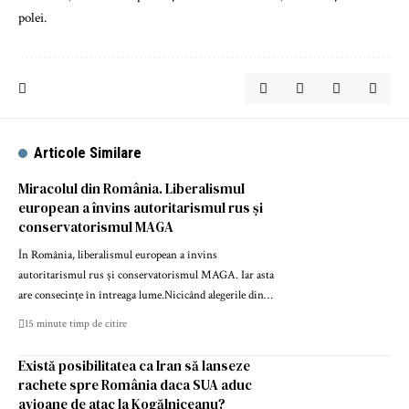
polei.
Articole Similare
Miracolul din România. Liberalismul
european a învins autoritarismul rus și
conservatorismul MAGA
În România, liberalismul european a învins
autoritarismul rus și conservatorismul MAGA. Iar asta
are consecințe în întreaga lume.Nicicând alegerile din…
15 minute timp de citire
Există posibilitatea ca Iran să lanseze
rachete spre România daca SUA aduc
avioane de atac la Kogălniceanu?