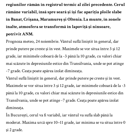
regiunilor rămân în registrul termic al zilei precedente. Cerul
rămâne variabil, însă spre seară și își fac apariția ploile slabe
în Banat, Crișana, Maramureș și Oltenia. La munte, în zonele
înalte, atmosfera se transformă în lapoviță și ninsoare,
potrivit ANM.
Prognoza meteo, 24 noiembrie. Vântul suflă liniștit în general, dar
prinde putere pe creste și în vest. Maximele se vor situa între 3 și 12
grade, iar minimele coboară de la -3 până la 10 grade, cu valori chiar
mai scăzute în depresiunile estice din Transilvania, unde se pot atinge
-7 grade. Ceața poate apărea izolat dimineața.
Vântul suflă liniștit în general, dar prinde putere pe creste și în vest.
Maximele se vor situa între 3 și 12 grade, iar minimele coboară de la -3
până la 10 grade, cu valori chiar mai scăzute în depresiunile estice din
Transilvania, unde se pot atinge -7 grade. Ceața poate apărea izolat
dimineața.
În București, cerul va fi variabil, iar vântul va sufla slab până la
moderat. Maxima urcă spre 10–11 grade, iar minima se va situa între 0
și 2 grade.