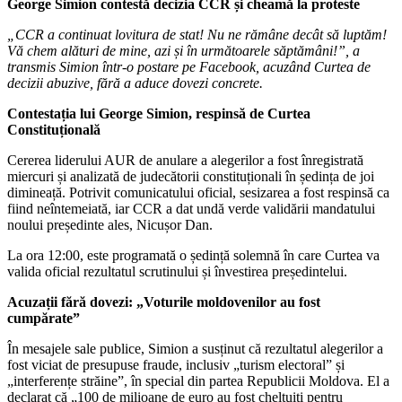
George Simion contestă decizia CCR și cheamă la proteste
„CCR a continuat lovitura de stat! Nu ne rămâne decât să luptăm!
Vă chem alături de mine, azi și în următoarele săptămâni!”, a
transmis Simion într-o postare pe Facebook, acuzând Curtea de
decizii abuzive, fără a aduce dovezi concrete.
Contestația lui George Simion, respinsă de Curtea
Constituțională
Cererea liderului AUR de anulare a alegerilor a fost înregistrată
miercuri și analizată de judecătorii constituționali în ședința de joi
dimineață. Potrivit comunicatului oficial, sesizarea a fost respinsă ca
fiind neîntemeiată, iar CCR a dat undă verde validării mandatului
noului președinte ales, Nicușor Dan.
La ora 12:00, este programată o ședință solemnă în care Curtea va
valida oficial rezultatul scrutinului și învestirea președintelui.
Acuzații fără dovezi: „Voturile moldovenilor au fost
cumpărate”
În mesajele sale publice, Simion a susținut că rezultatul alegerilor a
fost viciat de presupuse fraude, inclusiv „turism electoral” și
„interferențe străine”, în special din partea Republicii Moldova. El a
declarat că „100 de milioane de euro au fost cheltuiți pentru