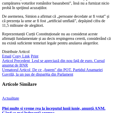
cumpărarea voturilor românilor basarabeni”, însă nu a furnizat nicio
probă în sprijinul acuzațiilor.
De asemenea, Simion a afirmat că „persoane decedate ar fi votat” și
că prezența la urne ar fi fost „artificial umflată”, depășind cifra de
11,5 milioane de alegători.
Reprezentanții Curții Constituționale nu au considerat aceste
afirmații fundamentate și au decis respingerea cererii, considerând că
nu există suficiente temeiuri legale pentru anularea alegerilor.
Distribuie Articol
Email
Copy Link
Print
Articol Precedent
Leul se apreciază din nou față de euro. Cursul
anunțat de BNR
Urmatorul Articol
De ce „fugem” din POT. Partidul Anamariei
Gavrilă, la un pas de dispariția din Parlament
Articole Similare
Actualitate
Ploi multe și vreme rea la începutul lunii iunie, anunță ANM.
Când se mai îndreaptă vremea