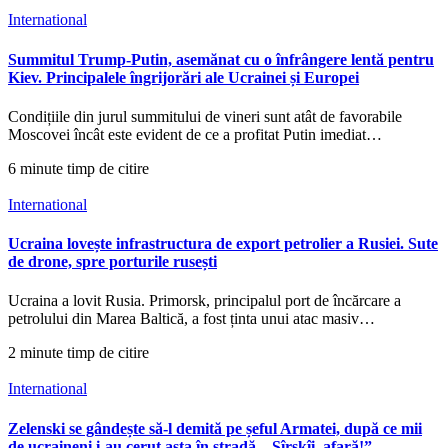
International
Summitul Trump-Putin, asemănat cu o înfrângere lentă pentru
Kiev. Principalele îngrijorări ale Ucrainei și Europei
Condițiile din jurul summitului de vineri sunt atât de favorabile
Moscovei încât este evident de ce a profitat Putin imediat…
6 minute timp de citire
International
Ucraina lovește infrastructura de export petrolier a Rusiei. Sute
de drone, spre porturile rusești
Ucraina a lovit Rusia. Primorsk, principalul port de încărcare a
petrolului din Marea Baltică, a fost ținta unui atac masiv…
2 minute timp de citire
International
Zelenski se gândește să-l demită pe șeful Armatei, după ce mii
de ucraineni i-au cerut asta în stradă. „Sîrskîi, afară!”