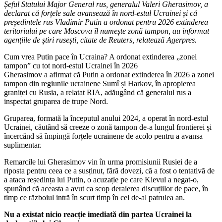
Șeful Statului Major General rus, generalul Valeri Gherasimov, a
declarat că forțele sale avansează în nord-estul Ucrainei și că
președintele rus Vladimir Putin a ordonat pentru 2026 extinderea
teritoriului pe care Moscova îl numește zonă tampon, au informat
agențiile de știri rusești, citate de Reuters, relatează Agerpres.
Cum vrea Putin pace în Ucraina? A ordonat extinderea „zonei
tampon” cu tot nord-estul Ucrainei în 2026
Gherasimov a afirmat că Putin a ordonat extinderea în 2026 a zonei
tampon din regiunile ucrainene Sumî și Harkov, în apropierea
graniței cu Rusia, a relatat RIA, adăugând că generalul rus a
inspectat gruparea de trupe Nord.
Gruparea, formată la începutul anului 2024, a operat în nord-estul
Ucrainei, căutând să creeze o zonă tampon de-a lungul frontierei și
încercând să împingă forțele ucrainene de acolo pentru a avansa
suplimentar.
Remarcile lui Gherasimov vin în urma promisiunii Rusiei de a
riposta pentru ceea ce a susținut, fără dovezi, că a fost o tentativă de
a ataca reședința lui Putin, o acuzație pe care Kievul a negat-o,
spunând că aceasta a avut ca scop deraierea discuțiilor de pace, în
timp ce războiul intră în scurt timp în cel de-al patrulea an.
Nu a existat nicio reacție imediată din partea Ucrainei la