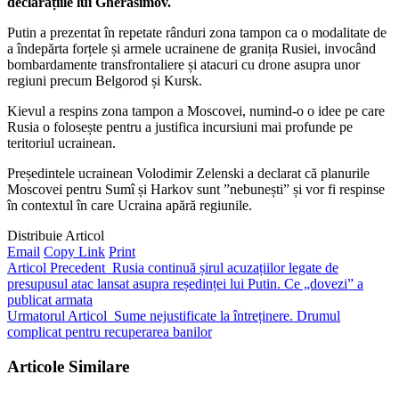
declarațiile lui Gherasimov.
Putin a prezentat în repetate rânduri zona tampon ca o modalitate de
a îndepărta forțele și armele ucrainene de granița Rusiei, invocând
bombardamente transfrontaliere și atacuri cu drone asupra unor
regiuni precum Belgorod și Kursk.
Kievul a respins zona tampon a Moscovei, numind-o o idee pe care
Rusia o folosește pentru a justifica incursiuni mai profunde pe
teritoriul ucrainean.
Președintele ucrainean Volodimir Zelenski a declarat că planurile
Moscovei pentru Sumî și Harkov sunt ”nebunești” și vor fi respinse
în contextul în care Ucraina apără regiunile.
Distribuie Articol
Email
Copy Link
Print
Articol Precedent
Rusia continuă șirul acuzațiilor legate de
presupusul atac lansat asupra reședinței lui Putin. Ce „dovezi” a
publicat armata
Urmatorul Articol
Sume nejustificate la întreținere. Drumul
complicat pentru recuperarea banilor
Articole Similare