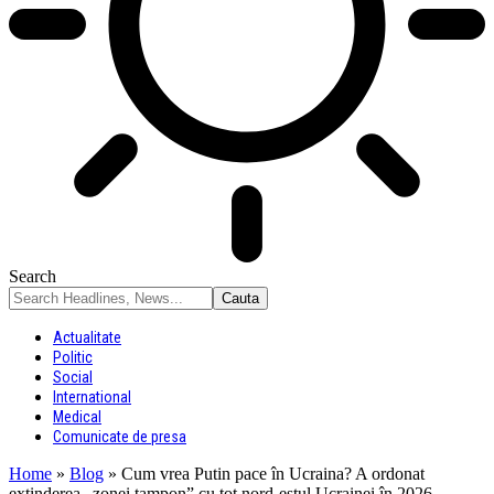
Search
Actualitate
Politic
Social
International
Medical
Comunicate de presa
Home
»
Blog
»
Cum vrea Putin pace în Ucraina? A ordonat
extinderea „zonei tampon” cu tot nord-estul Ucrainei în 2026