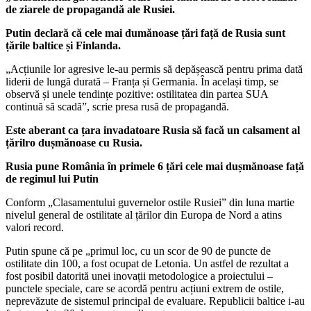
de ziarele de propagandă ale Rusiei.
Putin declară că cele mai dumănoase țări față de Rusia sunt
țările baltice și Finlanda.
„Acțiunile lor agresive le-au permis să depășească pentru prima dată
liderii de lungă durată – Franța și Germania. În același timp, se
observă și unele tendințe pozitive: ostilitatea din partea SUA
continuă să scadă”, scrie presa rusă de propagandă.
Este aberant ca țara invadatoare Rusia să facă un calsament al
țărilro dușmănoase cu Rusia.
Rusia pune România în primele 6 țări cele mai dușmănoase față
de regimul lui Putin
Conform „Clasamentului guvernelor ostile Rusiei” din luna martie
nivelul general de ostilitate al țărilor din Europa de Nord a atins
valori record.
Putin spune că pe „primul loc, cu un scor de 90 de puncte de
ostilitate din 100, a fost ocupat de Letonia. Un astfel de rezultat a
fost posibil datorită unei inovații metodologice a proiectului –
punctele speciale, care se acordă pentru acțiuni extrem de ostile,
neprevăzute de sistemul principal de evaluare. Republicii baltice i-au