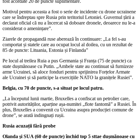
fost acordate 20 de puncte suplimentare.
Motivul pentru aceasta a fost o serie de incidente cu drone ucrainene
care se îndreptau spre Rusia prin teritoriul Letoniei. Guvernul țării a
declarat oficial că nu a încercat să doboare dronele, deoarece nu le-a
considerat o amenințare”.
Ziarele de propagandă ruse aberează în continuare: „La fel s-au
comportat și statele care au ocupat locul al doilea, cu un rezultat de
85 de puncte: Lituania, Estonia și Finlanda”
Pe locul al treilea Ruia a pus Germania și Franța (75 de puncte) ca
state dușmănoase cu Putin. „Ambele state au continuat să furnizeze
arme Ucrainei, să aloce fonduri pentru sprijinirea Forțelor Armate
ale Ucrainei și să participe la exercițiile NATO la granițele Rusiei”.
Belgia, cu 70 de puncte, s-a situat pe locul patru.
„La începutul lunii martie, Bruxelles a confiscat un petrolier care,
potrivit autorităților, aparține așa-numitei „flote fantomă” a Rusiei. În
plus, Bruxelles a convenit cu Ucraina asupra producției comune de
drone”, se arată indingnați rușii.
Rusia acuzații fără probe
Olanda și SUA (60 de puncte) închid top 5 sttae dușmănoase cu