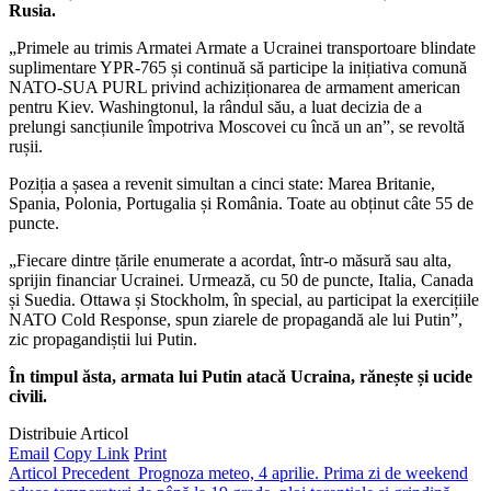
Rusia.
„Primele au trimis Armatei Armate a Ucrainei transportoare blindate
suplimentare YPR-765 și continuă să participe la inițiativa comună
NATO-SUA PURL privind achiziționarea de armament american
pentru Kiev. Washingtonul, la rândul său, a luat decizia de a
prelungi sancțiunile împotriva Moscovei cu încă un an”, se revoltă
rușii.
Poziția a șasea a revenit simultan a cinci state: Marea Britanie,
Spania, Polonia, Portugalia și România. Toate au obținut câte 55 de
puncte.
„Fiecare dintre țările enumerate a acordat, într-o măsură sau alta,
sprijin financiar Ucrainei. Urmează, cu 50 de puncte, Italia, Canada
și Suedia. Ottawa și Stockholm, în special, au participat la exercițiile
NATO Cold Response, spun ziarele de propagandă ale lui Putin”,
zic propagandiștii lui Putin.
În timpul ăsta, armata lui Putin atacă Ucraina, rănește și ucide
civili.
Distribuie Articol
Email
Copy Link
Print
Articol Precedent
Prognoza meteo, 4 aprilie. Prima zi de weekend