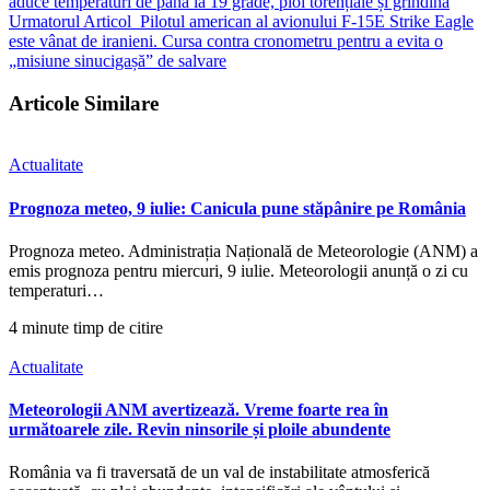
aduce temperaturi de până la 19 grade, ploi torențiale și grindină
Urmatorul Articol
Pilotul american al avionului F-15E Strike Eagle
este vânat de iranieni. Cursa contra cronometru pentru a evita o
„misiune sinucigașă” de salvare
Articole Similare
Actualitate
Prognoza meteo, 9 iulie: Canicula pune stăpânire pe România
Prognoza meteo. Administrația Națională de Meteorologie (ANM) a
emis prognoza pentru miercuri, 9 iulie. Meteorologii anunță o zi cu
temperaturi…
4 minute timp de citire
Actualitate
Meteorologii ANM avertizează. Vreme foarte rea în
următoarele zile. Revin ninsorile și ploile abundente
România va fi traversată de un val de instabilitate atmosferică