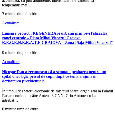
accentuată, cu ploi abundente, intensificări ale vântului și
temperaturi mai…
3 minute timp de citire
Actualitate
Lansare proiect „REGENERAre urbană prin reviTalizarEa
zonei centrale – Piața Mihai Viteazul Craiova
R.E.G.E.N.E.R.A.T.E CRAIOVA – Zona Piața Mihai Viteazul”
0 minute timp de citire
Actualitate
Nicușor Dan a recunoscut că a semnat aprobarea pentru un
spital oncologic privat de copii după ce tema a ajuns în
dezbaterea prezidențială
În timpul dezbaterii electorale de miercuri seară, organizată la Palatul
Parlamentului de către Antena 3 CNN, Crin Antonescu l-a
întrebat…
6 minute timp de citire