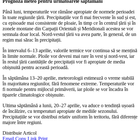
Prognoza meteo pentru următoarele săptămâni
Până luni, temperaturile vor rămâne apropiate de normele perioadei
în toate regiunile țării. Precipitațiile vor fi mai frecvente în sud și est,
cu episoade mai consistente de ploaie, în timp ce în centrul țării și în
zonele montane din Carpații Orientali și Meridionali acestea se vor
semnala doar local. Nord-vestul țării va avea parte, în general, de un
regim mai sărac în precipitații.
În intervalul 6–13 aprilie, valorile termice vor continua să se mențină
în limite normale. Ploile vor deveni mai rare în vest și nord-vest, iar
în restul țării cantitățile de precipitații vor fi apropiate de media
obișnuită pentru această perioadă.
În săptămâna 13–20 aprilie, meteorologii estimează o vreme stabilă
în majoritatea regiunilor, fără fenomene extreme. Temperaturile vor
fi normale pentru mijlocul primăverii, iar ploile se vor încadra în
tiparele climatologice obișnuite.
Ultima săptămână a lunii, 20–27 aprilie, va aduce o tendință ușoară
de încălzire, cu temperaturi apropiate de mediile sezonului.
Precipitațiile se vor distribui relativ uniform în teritoriu, fără diferențe
majore între regiuni.
Distribuie Articol
Email
Copy Link
Print