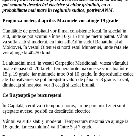
pot semnala descărcări electrice și chiar grindină, cu o
probabilitate mai mare în regiunile sudice, potrivit ANM.
Prognoza meteo, 4 aprilie. Maximele vor atinge 19 grade
Cantitățile de precipitații vor fi mai consistente local, în special în
sud, unde se pot acumula între 10 și 15 litri pe metru pătrat. Vântul
va sufla slab și moderat, cu intensificări în sudul Banatului și al
Moldovei, în vestul Olteniei și nord-estul Munteniei, unde rafalele
vor ajunge la 40–50 km/h.
La altitudini mari, în vestul Carpaților Meridionali, viteza vântului
poate depăși 60–70 km/h. Temperaturile maxime se vor situa între
15 și 19 grade, iar minimele între 0 și 10 grade. În depresiunile estice
ale Transilvaniei se pot înregistra valori de până la -3 grade. Local,
dimineața și noaptea, vor fi ceață și izolat brumă.
Ce îi așteaptă pe bucureșteni
În Capitală, cerul va fi temporar noros, iar pe parcursul zilei sunt
așteptate averse, posibil cu descărcări electrice.
Vântul va sufla slab și moderat. Temperatura maximă va ajunge la
16 grade, iar cea minimă va fi între 5 și 7 grade.