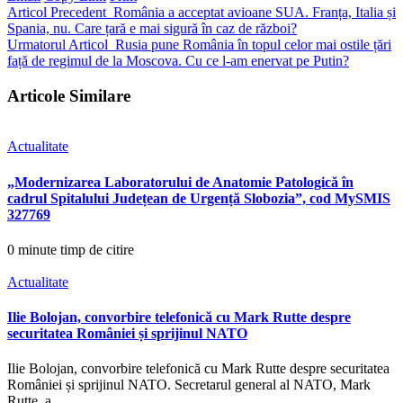
Articol Precedent
România a acceptat avioane SUA. Franța, Italia și
Spania, nu. Care țară e mai sigură în caz de război?
Urmatorul Articol
Rusia pune România în topul celor mai ostile țări
față de regimul de la Moscova. Cu ce l-am enervat pe Putin?
Articole Similare
Actualitate
„Modernizarea Laboratorului de Anatomie Patologică în
cadrul Spitalului Județean de Urgență Slobozia”, cod MySMIS
327769
0 minute timp de citire
Actualitate
Ilie Bolojan, convorbire telefonică cu Mark Rutte despre
securitatea României și sprijinul NATO
Ilie Bolojan, convorbire telefonică cu Mark Rutte despre securitatea
României și sprijinul NATO. Secretarul general al NATO, Mark
Rutte, a…