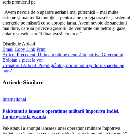
scris premierul pe
„Avem nevoie de o apărare aeriană mai puternică – mai multe
sisteme și mai multă muniție – pentru a ne proteja orașele și sistemul
energetic pe măsură ce se apropie iarna. Avem nevoie de sancțiuni
mai dure, care să priveze agresorul de veniturile din petrol și gaze,
chiar resursele care îi finanțează teroarea.”
Distribuie Articol
Email
Copy Link
Print
Articol Precedent
Ultima moțiune depusă împotriva Guvernului
Bolojan a picat la vot
Urmatorul Articol
Prețul grâului, porumbului și florii-soarelui pe
bursă
Articole Similare
International
Pakistanul a lansat o operațiune militară împotriva Indiei.
Lupte grele la graniță
Pakistanul a anunțat lansarea unei operațiuni militare împotriva
Indiei, ca răspuns la ceea ce consideră „agresiune indiană recentă”.