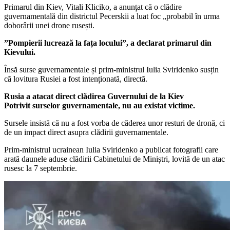
Primarul din Kiev, Vitali Kliciko, a anunțat că o clădire
guvernamentală din districtul Pecerskii a luat foc „probabil în urma
doborârii unei drone rusești.
”Pompierii lucrează la fața locului”, a declarat primarul din
Kievului.
Însă surse guvernamentale și prim-ministrul Iulia Sviridenko susțin
că lovitura Rusiei a fost intenționată, directă.
Rusia a atacat direct clădirea Guvernului de la Kiev
Potrivit surselor guvernamentale, nu au existat victime.
Sursele insistă că nu a fost vorba de căderea unor resturi de dronă, ci
de un impact direct asupra clădirii guvernamentale.
Prim-ministrul ucrainean Iulia Sviridenko a publicat fotografii care
arată daunele aduse clădirii Cabinetului de Miniștri, lovită de un atac
rusesc la 7 septembrie.