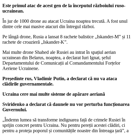
Este primul atac de acest gen de la începutul războiului ruso-
ucrainean.
În jur de 1000 drone au atacat Ucraina noaptea trecută. A fost unul
dintre cele mai masive atacuri din întregul război.
Pe lângă drone, Rusia a lansat 8 rachete balistice „Iskander-M” și 11
rachete de croazieră „Iskander-K”.
Mai multe drone Shahed ale Rusiei au intrat în spațiul aerian
ucrainean din Belarus, noaptea, a declarat Iuri Ignat, șeful
Departamentului de Comunicații al Comandamentului Forțelor
Aeriene Ucrainene.
Președinte rus, Vladimir Putin, a declarat că nu va ataca
clădirile guvernamentale.
Ucraina cere mai multe sisteme de apărare aeriană
Sviridenko a declarat că daunele nu vor perturba funcționarea
Guvernului.
„Îndemn lumea să transforme indignarea față de crimele Rusiei în
sprijin concret pentru Ucraina. Nu pentru pereții acestei clădiri, ci
pentru a proteja poporul și comunitățile noastre din întreaga țară”, a