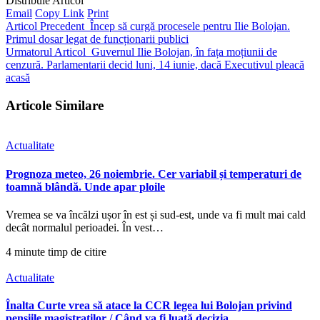
Distribuie Articol
Email
Copy Link
Print
Articol Precedent
Încep să curgă procesele pentru Ilie Bolojan.
Primul dosar legat de funcționarii publici
Urmatorul Articol
Guvernul Ilie Bolojan, în fața moțiunii de
cenzură. Parlamentarii decid luni, 14 iunie, dacă Executivul pleacă
acasă
Articole Similare
Actualitate
Prognoza meteo, 26 noiembrie. Cer variabil și temperaturi de
toamnă blândă. Unde apar ploile
Vremea se va încălzi ușor în est și sud-est, unde va fi mult mai cald
decât normalul perioadei. În vest…
4 minute timp de citire
Actualitate
Înalta Curte vrea să atace la CCR legea lui Bolojan privind
pensiile magistraților / Când va fi luată decizia