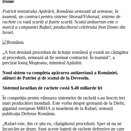
Dome
Potrivit ministrului Apărării, România urmează să semneze, în
toamnă, un contract pentru sisteme Shorad/Vshorad, sisteme de
rachete cu rază scurtă și foarte scurtă. Scutul antiaerian este o
marcă a companiei Rafael, producătorul celebrului Iron Dome din
Israel.
„A fost derulată procedura de licitație restrânsă și există un câștigător
al procedurii, urmează să fie semnat contractul. În toamnă”, a
precizat Ionuţ Moşteanu, ministrul Apărării.
Noul sistem va completa apărarea antiaeriană a României,
alături de Patriot și de scutul de la Deveselu.
Sistemul israelian de rachete costă 9,48 miliarde lei
În competiția pentru vânzarea sistemelor de rachetă s-au înscris trei
mari producători mondiali. Este vorba despre germanii de la Diehl,
gigantul european MBDA și israelienii de la Rafael, notează
publicația Defense România.
„Rafael este, din ce știu eu, câștigătorul procedurii. Sper să nu ne
încurcăm pe drum. Sunt aceste baterii de rachete defensive pe care