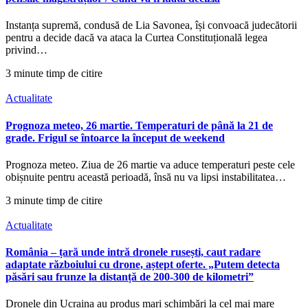
Instanța supremă, condusă de Lia Savonea, își convoacă judecătorii
pentru a decide dacă va ataca la Curtea Constituțională legea
privind…
3 minute timp de citire
Actualitate
Prognoza meteo, 26 martie. Temperaturi de până la 21 de
grade. Frigul se întoarce la început de weekend
Prognoza meteo. Ziua de 26 martie va aduce temperaturi peste cele
obișnuite pentru această perioadă, însă nu va lipsi instabilitatea…
3 minute timp de citire
Actualitate
România – țară unde intră dronele rusești, caut radare
adaptate războiului cu drone, aștept oferte. „Putem detecta
păsări sau frunze la distanță de 200-300 de kilometri”
Dronele din Ucraina au produs mari schimbări la cel mai mare