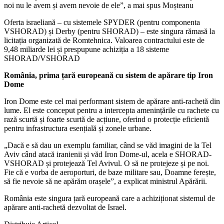
noi nu le avem și avem nevoie de ele”, a mai spus Moșteanu
Oferta israeliană – cu sistemele SPYDER (pentru componenta
VSHORAD) și Derby (pentru SHORAD) – este singura rămasă la
licitația organizată de Romtehnica. Valoarea contractului este de
9,48 miliarde lei și prespupune achiziția a 18 sisteme
SHORAD/VSHORAD
România, prima țară europeană cu sistem de apărare tip Iron
Dome
Iron Dome este cel mai performant sistem de apărare anti-rachetă din
lume. El este conceput pentru a intercepta amenințările cu rachete cu
rază scurtă și foarte scurtă de acțiune, oferind o protecție eficientă
pentru infrastructura esențială și zonele urbane.
„Dacă e să dau un exemplu familiar, când se văd imagini de la Tel
Aviv când atacă iranienii și văd Iron Dome-ul, acela e SHORAD-
VSHORAD și protejează Tel Avivul. O să ne protejeze și pe noi.
Fie că e vorba de aeroporturi, de baze militare sau, Doamne ferește,
să fie nevoie să ne apărăm orașele”, a explicat ministrul Apărării.
România este singura țară europeană care a achiziționat sistemul de
apărare anti-rachetă dezvoltat de Israel.