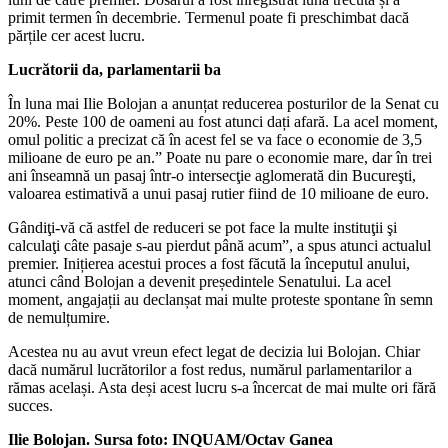
primit termen în decembrie. Termenul poate fi preschimbat dacă
părțile cer acest lucru.
Lucrătorii da, parlamentarii ba
În luna mai Ilie Bolojan a anunțat reducerea posturilor de la Senat cu
20%. Peste 100 de oameni au fost atunci dați afară. La acel moment,
omul politic a precizat că în acest fel se va face o economie de 3,5
milioane de euro pe an.” Poate nu pare o economie mare, dar în trei
ani înseamnă un pasaj într-o intersecţie aglomerată din Bucureşti,
valoarea estimativă a unui pasaj rutier fiind de 10 milioane de euro.
Gândiţi-vă că astfel de reduceri se pot face la multe instituţii şi
calculaţi câte pasaje s-au pierdut până acum”, a spus atunci actualul
premier. Inițierea acestui proces a fost făcută la începutul anului,
atunci când Bolojan a devenit președintele Senatului. La acel
moment, angajații au declanșat mai multe proteste spontane în semn
de nemulțumire.
Acestea nu au avut vreun efect legat de decizia lui Bolojan. Chiar
dacă numărul lucrătorilor a fost redus, numărul parlamentarilor a
rămas același. Asta deși acest lucru s-a încercat de mai multe ori fără
succes.
Ilie Bolojan. Sursa foto: INQUAM/Octav Ganea