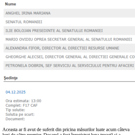
Aceasta ar fi avut de suferit din pricina măsurilor luate acum câteva
luni de către premier. Dosarul a fost înregistrat luna trecută și a