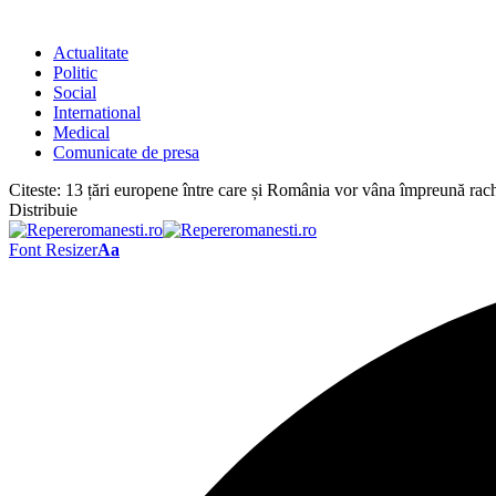
Actualitate
Politic
Social
International
Medical
Comunicate de presa
Citeste:
13 țări europene între care și România vor vâna împreună rach
Distribuie
Font Resizer
Aa