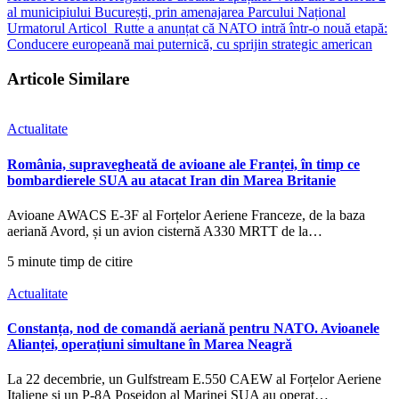
al municipiului București, prin amenajarea Parcului Național
Urmatorul Articol
Rutte a anunțat că NATO intră într-o nouă etapă:
Conducere europeană mai puternică, cu sprijin strategic american
Articole Similare
Actualitate
România, supravegheată de avioane ale Franței, în timp ce
bombardierele SUA au atacat Iran din Marea Britanie
Avioane AWACS E-3F al Forțelor Aeriene Franceze, de la baza
aeriană Avord, și un avion cisternă A330 MRTT de la…
5 minute timp de citire
Actualitate
Constanța, nod de comandă aeriană pentru NATO. Avioanele
Alianței, operațiuni simultane în Marea Neagră
La 22 decembrie, un Gulfstream E.550 CAEW al Forțelor Aeriene
Italiene și un P-8A Poseidon al Marinei SUA au operat…