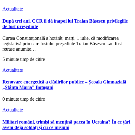
Actualitate
După trei ani, CCR îi dă înapoi lui Traian Băsescu privilegiile
de fost președinte
Curtea Constituțională a hotărât, marți, 1 iulie, că modificarea
legislativă prin care fostului președinte Traian Băsescu i-au fost
retrase anumite…
5 minute timp de citire
Actualitate
Renovare energetică a clădirilor publice – Școala Gimnazială
„Sfânta Maria” Botoșani
0 minute timp de citire
Actualitate
Militari români, trimiși să mențină pacea în Ucraina? În ce țări
avem deja soldați și cu ce misiuni