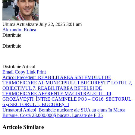
Ultima Actualizare July 22, 2025 3:01 am
Alexandru Robea
Distribuie
Distribuie
Distribuie Articol
Email
Copy Link
Print
Articol Precedent
REABILITAREA SISTEMULUI DE
TERMOFICARE AL MUNICIPIULUI BUCUREȘTI” LOTUL 2,
OBIECTIVUL 7, REABILITAREA REȚELEI DE
TERMOFICARE AFERENTE MAGISTRALEI II – III
GROZĂVEȘTI, ÎNTRE CĂMINELE PO3 – CG16, SECTORUL
6 și SECTORUL 1, BUCUREȘTI
Urmatorul Articol
Bombele nucleare ale SUA au ajuns în Marea
Britanie. Costă 28.000.000$ bucata. Lansate de F-35
Articole Similare