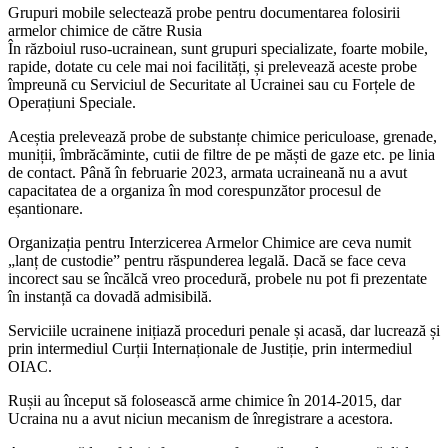
Grupuri mobile selectează probe pentru documentarea folosirii
armelor chimice de către Rusia
În războiul ruso-ucrainean, sunt grupuri specializate, foarte mobile,
rapide, dotate cu cele mai noi facilități, și prelevează aceste probe
împreună cu Serviciul de Securitate al Ucrainei sau cu Forțele de
Operațiuni Speciale.
Aceștia prelevează probe de substanțe chimice periculoase, grenade,
muniții, îmbrăcăminte, cutii de filtre de pe măști de gaze etc. pe linia
de contact. Până în februarie 2023, armata ucraineană nu a avut
capacitatea de a organiza în mod corespunzător procesul de
eșantionare.
Organizația pentru Interzicerea Armelor Chimice are ceva numit
„lanț de custodie” pentru răspunderea legală. Dacă se face ceva
incorect sau se încălcă vreo procedură, probele nu pot fi prezentate
în instanță ca dovadă admisibilă.
Serviciile ucrainene inițiază proceduri penale și acasă, dar lucrează și
prin intermediul Curții Internaționale de Justiție, prin intermediul
OIAC.
Rușii au început să folosească arme chimice în 2014-2015, dar
Ucraina nu a avut niciun mecanism de înregistrare a acestora.