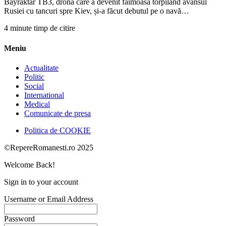
Bayraktar TB3, drona care a devenit faimoasă torpilând avansul
Rusiei cu tancuri spre Kiev, și-a făcut debutul pe o navă…
4 minute timp de citire
Meniu
Actualitate
Politic
Social
International
Medical
Comunicate de presa
Politica de COOKIE
©RepereRomanesti.ro 2025
Welcome Back!
Sign in to your account
Username or Email Address
Password