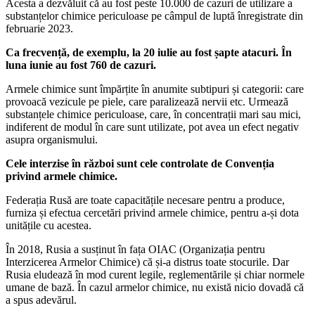
Acesta a dezvăluit că au fost peste 10.000 de cazuri de utilizare a
substanțelor chimice periculoase pe câmpul de luptă înregistrate din
februarie 2023.
Ca frecvență, de exemplu, la 20 iulie au fost șapte atacuri. În
luna iunie au fost 760 de cazuri.
Armele chimice sunt împărțite în anumite subtipuri și categorii: care
provoacă vezicule pe piele, care paralizează nervii etc. Urmează
substanțele chimice periculoase, care, în concentrații mari sau mici,
indiferent de modul în care sunt utilizate, pot avea un efect negativ
asupra organismului.
Cele interzise în război sunt cele controlate de Convenția
privind armele chimice.
Federația Rusă are toate capacitățile necesare pentru a produce,
furniza și efectua cercetări privind armele chimice, pentru a-și dota
unitățile cu acestea.
În 2018, Rusia a susținut în fața OIAC (Organizația pentru
Interzicerea Armelor Chimice) că și-a distrus toate stocurile. Dar
Rusia eludează în mod curent legile, reglementările și chiar normele
umane de bază. În cazul armelor chimice, nu există nicio dovadă că
a spus adevărul.