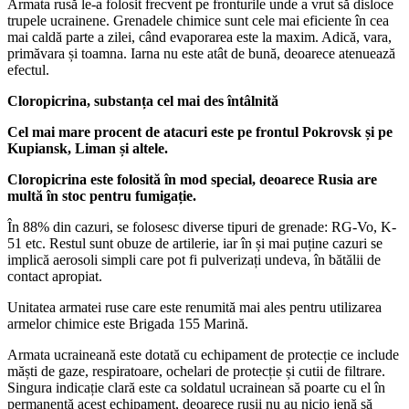
Armata rusă le-a folosit frecvent pe fronturile unde a vrut să disloce
trupele ucrainene. Grenadele chimice sunt cele mai eficiente în cea
mai caldă parte a zilei, când evaporarea este la maxim. Adică, vara,
primăvara și toamna. Iarna nu este atât de bună, deoarece atenuează
efectul.
Cloropicrina, substanța cel mai des întâlnită
Cel mai mare procent de atacuri este pe frontul Pokrovsk și pe
Kupiansk, Liman și altele.
Cloropicrina este folosită în mod special, deoarece Rusia are
multă în stoc pentru fumigație.
În 88% din cazuri, se folosesc diverse tipuri de grenade: RG-Vo, K-
51 etc. Restul sunt obuze de artilerie, iar în și mai puține cazuri se
implică aerosoli simpli care pot fi pulverizați undeva, în bătălii de
contact apropiat.
Unitatea armatei ruse care este renumită mai ales pentru utilizarea
armelor chimice este Brigada 155 Marină.
Armata ucraineană este dotată cu echipament de protecție ce include
măști de gaze, respiratoare, ochelari de protecție și cutii de filtrare.
Singura indicație clară este ca soldatul ucrainean să poarte cu el în
permanență acest echipament, deoarece rușii nu au nicio jenă să