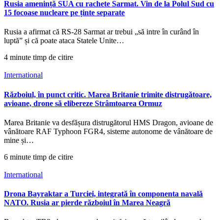
Rusia amenință SUA cu rachete Sarmat. Vin de la Polul Sud cu
15 focoase nucleare pe ținte separate
Rusia a afirmat că RS-28 Sarmat ar trebui „să intre în curând în
luptă” și că poate ataca Statele Unite…
4 minute timp de citire
International
Războiul, în punct critic. Marea Britanie trimite distrugătoare,
avioane, drone să elibereze Strâmtoarea Ormuz
Marea Britanie va desfășura distrugătorul HMS Dragon, avioane de
vânătoare RAF Typhoon FGR4, sisteme autonome de vânătoare de
mine și…
6 minute timp de citire
International
Drona Bayraktar a Turciei, integrată în componenta navală
NATO. Rusia ar pierde războiul în Marea Neagră