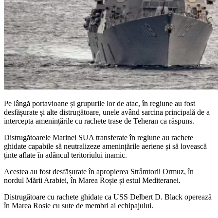
Pe lângă portavioane și grupurile lor de atac, în regiune au fost
desfășurate și alte distrugătoare, unele având sarcina principală de a
intercepta amenințările cu rachete trase de Teheran ca răspuns.
Distrugătoarele Marinei SUA transferate în regiune au rachete
ghidate capabile să neutralizeze amenințările aeriene și să lovească
ținte aflate în adâncul teritoriului inamic.
Acestea au fost desfășurate în apropierea Strâmtorii Ormuz, în
nordul Mării Arabiei, în Marea Roșie și estul Mediteranei.
Distrugătoare cu rachete ghidate ca USS Delbert D. Black operează
în Marea Roșie cu sute de membri ai echipajului.