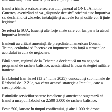
Iranul a trimis o scrisoare secretarului general al ONU, Antonio
Guterres, avertizând că va „răspunde decisiv” oricărui atac împotriva
sa, declarând că „bazele, instalațiile și activele forței ostile vor fi ținte
legitime”.
Se referă la SUA, Israel și alte forțe aliate care vor lua parte la atacul
împotriva Iranului.
Iranienii au criticat amenințările președintelui american Donald
Trump, cerându-i să înceteze cu impunerea prin forță a termenilor
acordului în curs de negociere.
Până acum, regimul de la Teheran a declarat că nu va negocia
programul de rachete balistice, acesta stând la baza strategiei militare
iraniene.
În războiul Iran-Israel (13-24 iunie 2025), cunoscut și sub numele de
Războiul de 12 Zile, s-a văzut această strategie a Iranului, care a
creat probleme.
Estimările serviciilor secrete israeliene și americane sugerează că
Iranul a început războiul cu 2.500-3.000 de rachete balistice.
Peste 500, lansate în timpul conflictului, și alte 1.000 de drone