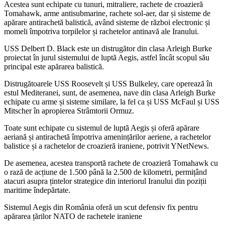
Acestea sunt echipate cu tunuri, mitraliere, rachete de croazieră
Tomahawk, arme antisubmarine, rachete sol-aer, dar și sisteme de
apărare antirachetă balistică, având sisteme de război electronic și
momeli împotriva torpilelor și rachetelor antinavă ale Iranului.
USS Delbert D. Black este un distrugător din clasa Arleigh Burke
proiectat în jurul sistemului de luptă Aegis, astfel încât scopul său
principal este apărarea balistică.
Distrugătoarele USS Roosevelt și USS Bulkeley, care operează în
estul Mediteranei, sunt, de asemenea, nave din clasa Arleigh Burke
echipate cu arme și sisteme similare, la fel ca și USS McFaul și USS
Mitscher în apropierea Strâmtorii Ormuz.
Toate sunt echipate cu sistemul de luptă Aegis și oferă apărare
aeriană și antirachetă împotriva amenințărilor aeriene, a rachetelor
balistice și a rachetelor de croazieră iraniene, potrivit YNetNews.
De asemenea, acestea transportă rachete de croazieră Tomahawk cu
o rază de acțiune de 1.500 până la 2.500 de kilometri, permițând
atacuri asupra țintelor strategice din interiorul Iranului din poziții
maritime îndepărtate.
Sistemul Aegis din România oferă un scut defensiv fix pentru
apărarea țărilor NATO de rachetele iraniene