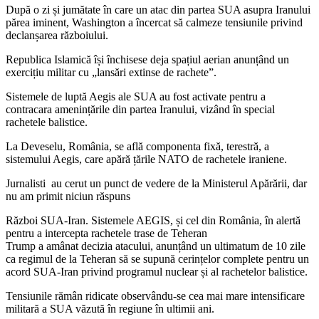
După o zi și jumătate în care un atac din partea SUA asupra Iranului
părea iminent, Washington a încercat să calmeze tensiunile privind
declanșarea războiului.
Republica Islamică își închisese deja spațiul aerian anunțând un
exercițiu militar cu „lansări extinse de rachete”.
Sistemele de luptă Aegis ale SUA au fost activate pentru a
contracara amenințările din partea Iranului, vizând în special
rachetele balistice.
La Deveselu, România, se află componenta fixă, terestră, a
sistemului Aegis, care apără țările NATO de rachetele iraniene.
Jurnalisti au cerut un punct de vedere de la Ministerul Apărării, dar
nu am primit niciun răspuns
Război SUA-Iran. Sistemele AEGIS, și cel din România, în alertă
pentru a intercepta rachetele trase de Teheran
Trump a amânat decizia atacului, anunțând un ultimatum de 10 zile
ca regimul de la Teheran să se supună cerințelor complete pentru un
acord SUA-Iran privind programul nuclear și al rachetelor balistice.
Tensiunile rămân ridicate observându-se cea mai mare intensificare
militară a SUA văzută în regiune în ultimii ani.