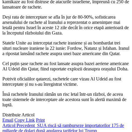
kamikaze au fost distruse de atacurile israeliene, împreună cu 250 de
lansatoare de rachete.
Deși rata de interceptare se afla în jur de 80-90%, sofisticarea
arsenalului de rachete al Iranului a reprezentat o amenințare mai
letală pentru Israel în aceste 12 zile decât în ​​orice etapă anterioară de
la începutul războiului din Gaza.
Statele Unite au interceptat rachete iraniene și au bombardat trei
situri nucleare iraniene la 22 iunie: Fordow, Natanz și Isfahan. Iranul
a ripostat lansând rachete asupra unei baze americane din Qatar.
Cel puțin șase rachete au fost lansate asupra bazei aeriene americane
Al Udeid din Qatar, fiind raportate explozii deasupra orașului Doha.
Potrivit oficialilor qatarezi, rachetele care vizau Al Udeid au fost
interceptate și nu s-au înregistrat victime.
Însă rachetele Iranului rămân un risc letal într-un război, de aceea
toate sistemele de interceptare ale acestora sunt în alertă maximă de
luptă.
Distribuie Articol
Email
Copy Link
Print
Articol Precedent
SUA riscă să ramburseze importatorilor 175 de
miliarde de dolari după anularea tarifelor lui Trump