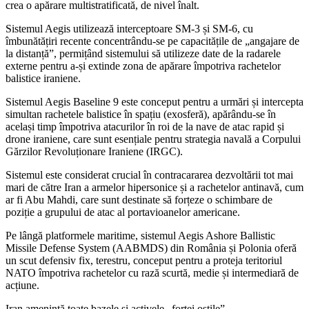
crea o apărare multistratificată, de nivel înalt.
Sistemul Aegis utilizează interceptoare SM-3 și SM-6, cu
îmbunătățiri recente concentrându-se pe capacitățile de „angajare de
la distanță”, permițând sistemului să utilizeze date de la radarele
externe pentru a-și extinde zona de apărare împotriva rachetelor
balistice iraniene.
Sistemul Aegis Baseline 9 este conceput pentru a urmări și intercepta
simultan rachetele balistice în spațiu (exosferă), apărându-se în
același timp împotriva atacurilor în roi de la nave de atac rapid și
drone iraniene, care sunt esențiale pentru strategia navală a Corpului
Gărzilor Revoluționare Iraniene (IRGC).
Sistemul este considerat crucial în contracararea dezvoltării tot mai
mari de către Iran a armelor hipersonice și a rachetelor antinavă, cum
ar fi Abu Mahdi, care sunt destinate să forțeze o schimbare de
poziție a grupului de atac al portavioanelor americane.
Pe lângă platformele maritime, sistemul Aegis Ashore Ballistic
Missile Defense System (AABMDS) din România și Polonia oferă
un scut defensiv fix, terestru, conceput pentru a proteja teritoriul
NATO împotriva rachetelor cu rază scurtă, medie și intermediară de
acțiune.
Iran amenință toate bazele și activele „forței ostile”