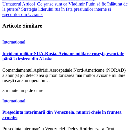
Urmatorul Articol
Ce șanse sunt ca Vladimir Putin să fie înlăturat de
la putere? Strategia liderului rus în fața presiunilor interne și
eșecurilor din Ucraina
Articole Similare
International
Incident militar SUA-Rusia. Avioane militare rusești, escortate
până la ieșirea din Alaska
Comandamentul Apărării Aerospatiale Nord-Americane (NORAD)
a anunțat joi detectarea și monitorizarea mai multor avioane militare
rusești care au operat în…
3 minute timp de citire
International
Preşedinta interimară din Venezuela, numiri-cheie în fruntea
armatei
Președinta interimară a Venezuelei, Delcy Rodriguez , a făcut