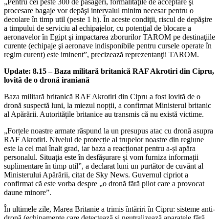
„Pentru cei peste 300 de pasageri, formalităţile de acceptare şi
procesare bagaje vor depăşi intervalul minim necesar pentru o
decolare în timp util (peste 1 h). În aceste condiţii, riscul de depăşire
a timpului de serviciu al echipajelor, cu potenţial de blocare a
aeronavelor în Egipt şi impactarea zborurilor TAROM pe destinaţiile
curente (echipaje şi aeronave indisponibile pentru cursele operate în
regim curent) este iminent”, precizează reprezentanţii TAROM.
Update: 8.15 – Baza militară britanică RAF Akrotiri din Cipru,
lovită de o dronă iraniană
Baza militară britanică RAF Akrotiri din Cipru a fost lovită de o
dronă suspectă luni, la miezul nopții, a confirmat Ministerul britanic
al Apărării. Autoritățile britanice au transmis că nu există victime.
„Forțele noastre armate răspund la un presupus atac cu dronă asupra
RAF Akrotiri. Nivelul de protecție al trupelor noastre din regiune
este la cel mai înalt grad, iar baza a reacționat pentru a-și apăra
personalul. Situația este în desfășurare și vom furniza informații
suplimentare în timp util”, a declarat luni un purtător de cuvânt al
Ministerului Apărării, citat de Sky News. Guvernul cipriot a
confirmat că este vorba despre „o dronă fără pilot care a provocat
daune minore”.
În ultimele zile, Marea Britanie a trimis întăriri în Cipru: sisteme anti-
dronă (echipamente care detectează și neutralizează aparatele fără