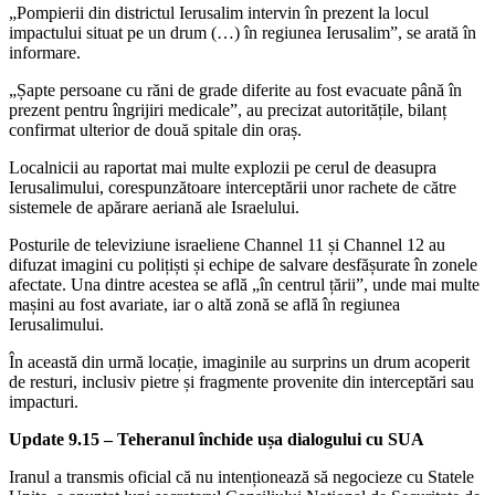
„Pompierii din districtul Ierusalim intervin în prezent la locul
impactului situat pe un drum (…) în regiunea Ierusalim”, se arată în
informare.
„Șapte persoane cu răni de grade diferite au fost evacuate până în
prezent pentru îngrijiri medicale”, au precizat autoritățile, bilanț
confirmat ulterior de două spitale din oraș.
Localnicii au raportat mai multe explozii pe cerul de deasupra
Ierusalimului, corespunzătoare interceptării unor rachete de către
sistemele de apărare aeriană ale Israelului.
Posturile de televiziune israeliene Channel 11 și Channel 12 au
difuzat imagini cu polițiști și echipe de salvare desfășurate în zonele
afectate. Una dintre acestea se află „în centrul țării”, unde mai multe
mașini au fost avariate, iar o altă zonă se află în regiunea
Ierusalimului.
În această din urmă locație, imaginile au surprins un drum acoperit
de resturi, inclusiv pietre și fragmente provenite din interceptări sau
impacturi.
Update 9.15 – Teheranul închide ușa dialogului cu SUA
Iranul a transmis oficial că nu intenționează să negocieze cu Statele