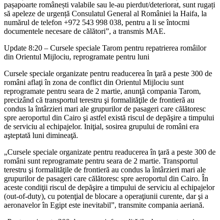
pașapoarte românești valabile sau le-au pierdut/deteriorat, sunt rugați
să apeleze de urgență Consulatul General al României la Haifa, la
numărul de telefon +972 543 998 038, pentru a li se întocmi
documentele necesare de călători”, a transmis MAE.
Update 8:20 – Cursele speciale Tarom pentru repatrierea româilor
din Orientul Mijlociu, reprogramate pentru luni
Cursele speciale organizate pentru readucerea în ţară a peste 300 de
români aflaţi în zona de conflict din Orientul Mijlociu sunt
reprogramate pentru seara de 2 martie, anunţă compania Tarom,
precizând că transportul terestru şi formalităţile de frontieră au
condus la întârzieri mari ale grupurilor de pasageri care călătoresc
spre aeroportul din Cairo şi astfel există riscul de depăşire a timpului
de serviciu al echipajelor. Iniţial, sosirea grupului de români era
aşteptată luni dimineaţă.
„Cursele speciale organizate pentru readucerea în ţară a peste 300 de
români sunt reprogramate pentru seara de 2 martie. Transportul
terestru şi formalităţile de frontieră au condus la întârzieri mari ale
grupurilor de pasageri care călătoresc spre aeroportul din Cairo. În
aceste condiţii riscul de depăşire a timpului de serviciu al echipajelor
(out-of-duty), cu potenţial de blocare a operaţiunii curente, dar şi a
aeronavelor în Egipt este inevitabil”, transmite compania aeriană.