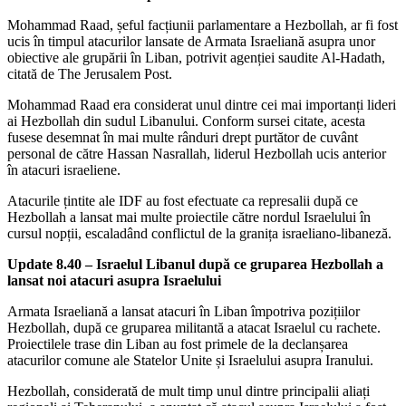
Mohammad Raad, șeful facțiunii parlamentare a Hezbollah, ar fi fost
ucis în timpul atacurilor lansate de Armata Israeliană asupra unor
obiective ale grupării în Liban, potrivit agenției saudite Al-Hadath,
citată de The Jerusalem Post.
Mohammad Raad era considerat unul dintre cei mai importanți lideri
ai Hezbollah din sudul Libanului. Conform sursei citate, acesta
fusese desemnat în mai multe rânduri drept purtător de cuvânt
personal de către Hassan Nasrallah, liderul Hezbollah ucis anterior
în atacuri israeliene.
Atacurile țintite ale IDF au fost efectuate ca represalii după ce
Hezbollah a lansat mai multe proiectile către nordul Israelului în
cursul nopții, escaladând conflictul de la granița israeliano-libaneză.
Update 8.40 – Israelul Libanul după ce gruparea Hezbollah a
lansat noi atacuri asupra Israelului
Armata Israeliană a lansat atacuri în Liban împotriva pozițiilor
Hezbollah, după ce gruparea militantă a atacat Israelul cu rachete.
Proiectilele trase din Liban au fost primele de la declanșarea
atacurilor comune ale Statelor Unite și Israelului asupra Iranului.
Hezbollah, considerată de mult timp unul dintre principalii aliați