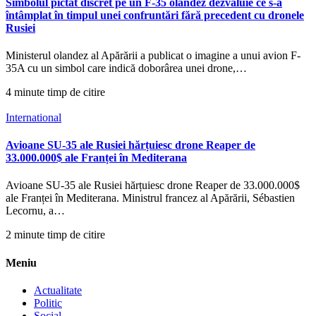
Simbolul pictat discret pe un F-35 olandez dezvăluie ce s-a
întâmplat în timpul unei confruntări fără precedent cu dronele
Rusiei
Ministerul olandez al Apărării a publicat o imagine a unui avion F-
35A cu un simbol care indică doborârea unei drone,…
4 minute timp de citire
International
Avioane SU-35 ale Rusiei hărțuiesc drone Reaper de
33.000.000$ ale Franței în Mediterana
Avioane SU-35 ale Rusiei hărțuiesc drone Reaper de 33.000.000$
ale Franței în Mediterana. Ministrul francez al Apărării, Sébastien
Lecornu, a…
2 minute timp de citire
Meniu
Actualitate
Politic
Social