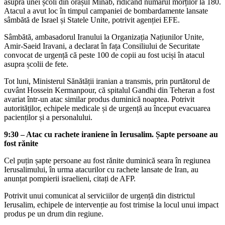
asupra unei școli din orașul Minab, ridicând numărul morților la 180.
Atacul a avut loc în timpul campaniei de bombardamente lansate
sâmbătă de Israel și Statele Unite, potrivit agenției EFE.
Sâmbătă, ambasadorul Iranului la Organizația Națiunilor Unite,
Amir-Saeid Iravani, a declarat în fața Consiliului de Securitate
convocat de urgență că peste 100 de copii au fost uciși în atacul
asupra școlii de fete.
Tot luni, Ministerul Sănătății iranian a transmis, prin purtătorul de
cuvânt Hossein Kermanpour, că spitalul Gandhi din Teheran a fost
avariat într-un atac similar produs duminică noaptea. Potrivit
autorităților, echipele medicale și de urgență au început evacuarea
pacienților și a personalului.
9:30 – Atac cu rachete iraniene în Ierusalim. Șapte persoane au
fost rănite
Cel puțin șapte persoane au fost rănite duminică seara în regiunea
Ierusalimului, în urma atacurilor cu rachete lansate de Iran, au
anunțat pompierii israelieni, citați de AFP.
Potrivit unui comunicat al serviciilor de urgență din districtul
Ierusalim, echipele de intervenție au fost trimise la locul unui impact
produs pe un drum din regiune.