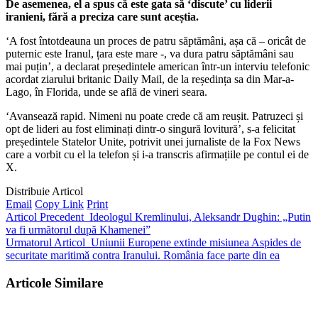
De asemenea, el a spus că este gata să ‘discute’ cu liderii
iranieni, fără a preciza care sunt aceștia.
‘A fost întotdeauna un proces de patru săptămâni, așa că – oricât de
puternic este Iranul, țara este mare -, va dura patru săptămâni sau
mai puțin’, a declarat președintele american într-un interviu telefonic
acordat ziarului britanic Daily Mail, de la reședința sa din Mar-a-
Lago, în Florida, unde se află de vineri seara.
‘Avansează rapid. Nimeni nu poate crede că am reușit. Patruzeci și
opt de lideri au fost eliminați dintr-o singură lovitură’, s-a felicitat
președintele Statelor Unite, potrivit unei jurnaliste de la Fox News
care a vorbit cu el la telefon și i-a transcris afirmațiile pe contul ei de
X.
Distribuie Articol
Email
Copy Link
Print
Articol Precedent
Ideologul Kremlinului, Aleksandr Dughin: „Putin
va fi următorul după Khamenei”
Urmatorul Articol
Uniunii Europene extinde misiunea Aspides de
securitate maritimă contra Iranului. România face parte din ea
Articole Similare