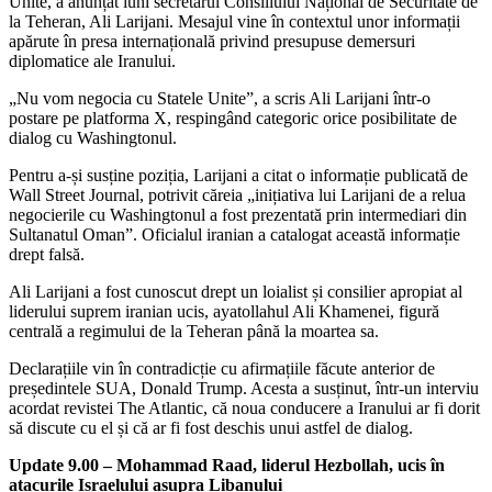
Unite, a anunțat luni secretarul Consiliului Național de Securitate de
la Teheran, Ali Larijani. Mesajul vine în contextul unor informații
apărute în presa internațională privind presupuse demersuri
diplomatice ale Iranului.
„Nu vom negocia cu Statele Unite”, a scris Ali Larijani într-o
postare pe platforma X, respingând categoric orice posibilitate de
dialog cu Washingtonul.
Pentru a-și susține poziția, Larijani a citat o informație publicată de
Wall Street Journal, potrivit căreia „inițiativa lui Larijani de a relua
negocierile cu Washingtonul a fost prezentată prin intermediari din
Sultanatul Oman”. Oficialul iranian a catalogat această informație
drept falsă.
Ali Larijani a fost cunoscut drept un loialist și consilier apropiat al
liderului suprem iranian ucis, ayatollahul Ali Khamenei, figură
centrală a regimului de la Teheran până la moartea sa.
Declarațiile vin în contradicție cu afirmațiile făcute anterior de
președintele SUA, Donald Trump. Acesta a susținut, într-un interviu
acordat revistei The Atlantic, că noua conducere a Iranului ar fi dorit
să discute cu el și că ar fi fost deschis unui astfel de dialog.
Update 9.00 – Mohammad Raad, liderul Hezbollah, ucis în
atacurile Israelului asupra Libanului