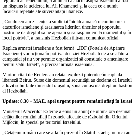
regionali ai Teheranului, a anunțat că atacul asupra Israelului a fost
un răspuns la uciderea lui Ali Khamenei și la ceea ce a numit
încălcări repetate ale suveranității libaneze.
„Conducerea rezistenței a subliniat întotdeauna că o continuare a
atacurilor israeliene și asasinarea liderilor, tinerilor și poporului
nostru ne dă dreptul să ne apărăm și să răspundem la momentul și în
locul potrivit”, a transmis Hezbollah într-un comunicat oficial.
Replica armatei israeliene a fost fermă. „IDF (Forțele de Apărare
Israeliene) vor acționa împotriva deciziei Hezbollah de a se alătura
campaniei și nu vor permite organizației să constituie o amenințare
pentru statul Israel”, a precizat armata israeliană.
Martori citați de Reuters au relatat explozii puternice în capitala
libaneză Beirut. Surse din domeniul securității au declarat că Israelul
a lovit suburbiile din sudul orașului, zonă cunoscută drept un bastion
al Hezbollah.
Update: 8.30 – MAE, apel urgent pentru românii aflați în Israel
Ministerul Afacerilor Externe a emis un anunț de ultimă oră destinat
cetățenilor români aflați în zonele afectate de războiul din Orientul
Mijlociu, în special pe teritoriul Israelului.
„Cetățenii români care se află în prezent în Statul Israel și nu mai au