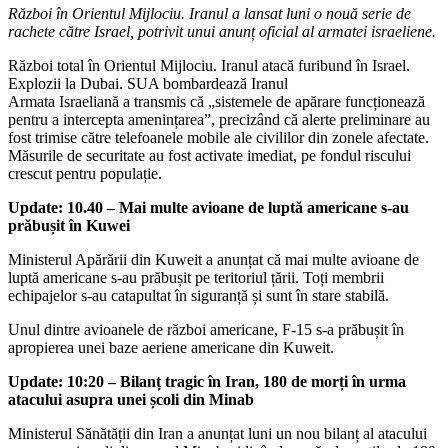
Război în Orientul Mijlociu. Iranul a lansat luni o nouă serie de
rachete către Israel, potrivit unui anunț oficial al armatei israeliene.
Război total în Orientul Mijlociu. Iranul atacă furibund în Israel.
Explozii la Dubai. SUA bombardează Iranul
Armata Israeliană a transmis că „sistemele de apărare funcționează
pentru a intercepta amenințarea”, precizând că alerte preliminare au
fost trimise către telefoanele mobile ale civililor din zonele afectate.
Măsurile de securitate au fost activate imediat, pe fondul riscului
crescut pentru populație.
Update: 10.40 – Mai multe avioane de luptă americane s-au
prăbușit în Kuwei
Ministerul Apărării din Kuweit a anunțat că mai multe avioane de
luptă americane s-au prăbușit pe teritoriul țării. Toți membrii
echipajelor s-au catapultat în siguranță și sunt în stare stabilă.
Unul dintre avioanele de război americane, F-15 s-a prăbușit în
apropierea unei baze aeriene americane din Kuweit.
Update: 10:20 – Bilanț tragic în Iran, 180 de morți în urma
atacului asupra unei școli din Minab
Ministerul Sănătății din Iran a anunțat luni un nou bilanț al atacului