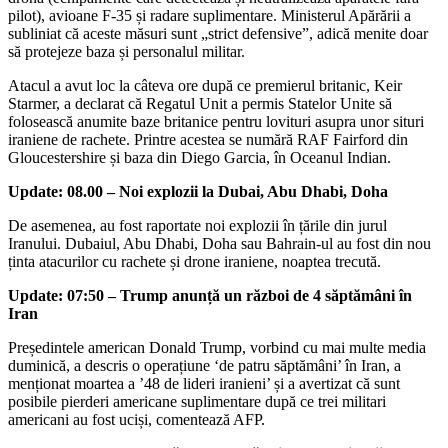
pilot), avioane F-35 și radare suplimentare. Ministerul Apărării a
subliniat că aceste măsuri sunt „strict defensive”, adică menite doar
să protejeze baza și personalul militar.
Atacul a avut loc la câteva ore după ce premierul britanic, Keir
Starmer, a declarat că Regatul Unit a permis Statelor Unite să
folosească anumite baze britanice pentru lovituri asupra unor situri
iraniene de rachete. Printre acestea se numără RAF Fairford din
Gloucestershire și baza din Diego Garcia, în Oceanul Indian.
Update: 08.00 – Noi explozii la Dubai, Abu Dhabi, Doha
De asemenea, au fost raportate noi explozii în țările din jurul
Iranului. Dubaiul, Abu Dhabi, Doha sau Bahrain-ul au fost din nou
ținta atacurilor cu rachete și drone iraniene, noaptea trecută.
Update: 07:50 – Trump anunță un război de 4 săptămâni în
Iran
Președintele american Donald Trump, vorbind cu mai multe media
duminică, a descris o operațiune ‘de patru săptămâni’ în Iran, a
menționat moartea a ’48 de lideri iranieni’ și a avertizat că sunt
posibile pierderi americane suplimentare după ce trei militari
americani au fost uciși, comentează AFP.