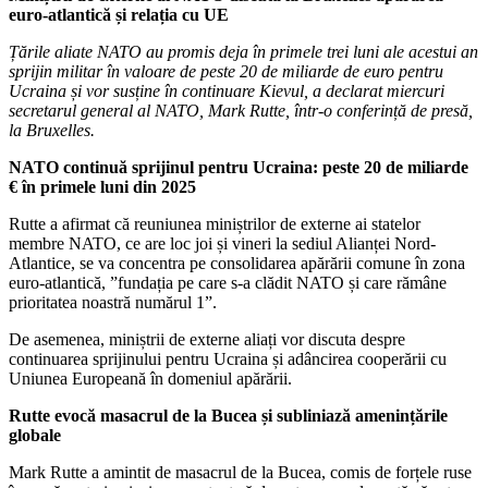
euro-atlantică și relația cu UE
Țările aliate NATO au promis deja în primele trei luni ale acestui an
sprijin militar în valoare de peste 20 de miliarde de euro pentru
Ucraina și vor susține în continuare Kievul, a declarat miercuri
secretarul general al NATO, Mark Rutte, într-o conferință de presă,
la Bruxelles.
NATO continuă sprijinul pentru Ucraina: peste 20 de miliarde
€ în primele luni din 2025
Rutte a afirmat că reuniunea miniștrilor de externe ai statelor
membre NATO, ce are loc joi și vineri la sediul Alianței Nord-
Atlantice, se va concentra pe consolidarea apărării comune în zona
euro-atlantică, ”fundația pe care s-a clădit NATO și care rămâne
prioritatea noastră numărul 1”.
De asemenea, miniștrii de externe aliați vor discuta despre
continuarea sprijinului pentru Ucraina și adâncirea cooperării cu
Uniunea Europeană în domeniul apărării.
Rutte evocă masacrul de la Bucea și subliniază amenințările
globale
Mark Rutte a amintit de masacrul de la Bucea, comis de forțele ruse