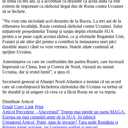
în urmă cu trei ani, și a accentuat că dezastre ca acela arată că este
extrem de important ca războiul ilegal dus de Rusia contra Ucrainei
să se încheie.
”Nu vom uita niciodată acel dezastru de la Bucea. La trei ani de la
eliberarea localității, Rusia continuă războiul contra Ucrainei. Salut
inițiativele președintelui Trump și susțin deplin eforturile SUA
pentru a se pune capăt acestui război, ca și eforturile Regatului Unit,
Franței și ale altor țări pentru a contribui la instaurarea unei păci
durabile atunci când va veni vremea. Statele aliate continuă să
sprijine Ucraina.
Amenințarea cu care ne confruntăm din partea Rusiei, care lucrează
împreună cu China, Iran și Coreea de Nord, vizează nu numai
Ucraina, dar și restul lumii”, a spus el.
Secretarul general al Alianței Nord-Atlantice a insistat că un acord
care să consfințească încheierea războiului din Ucraina va trebui să
fie durabil și să asigure că ceea ce a făcut Rusia nu se va repeta.
Distribuie Articol
Email
Copy Link
Print
Articol Precedent
„Afaceristul” Trump mai pierde un pariu MAGA.
Europa nu mai cumpără arme de la SUA, își fabrică
Urmatorul Articol
Putin, gata de invazie? Țara unde România și
Polonia trimit avioane, iar Germania soldați și tancuri