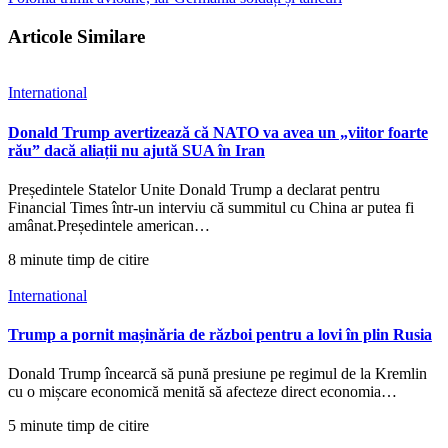
Articole Similare
International
Donald Trump avertizează că NATO va avea un „viitor foarte
rău” dacă aliații nu ajută SUA în Iran
Președintele Statelor Unite Donald Trump a declarat pentru
Financial Times într-un interviu că summitul cu China ar putea fi
amânat.Președintele american…
8 minute timp de citire
International
Trump a pornit mașinăria de război pentru a lovi în plin Rusia
Donald Trump încearcă să pună presiune pe regimul de la Kremlin
cu o mișcare economică menită să afecteze direct economia…
5 minute timp de citire