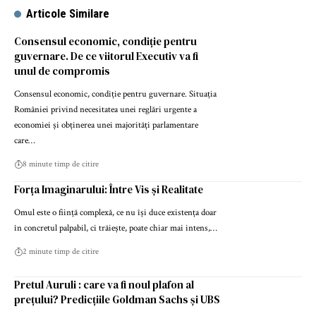
Articole Similare
Consensul economic, condiție pentru
guvernare. De ce viitorul Executiv va fi
unul de compromis
Consensul economic, condiție pentru guvernare. Situația
României privind necesitatea unei reglări urgente a
economiei și obținerea unei majorități parlamentare
care…
8 minute timp de citire
Forța Imaginarului: Între Vis și Realitate
Omul este o ființă complexă, ce nu își duce existența doar
în concretul palpabil, ci trăiește, poate chiar mai intens,…
2 minute timp de citire
Pretul Auruli : care va fi noul plafon al
prețului? Predicțiile Goldman Sachs și UBS