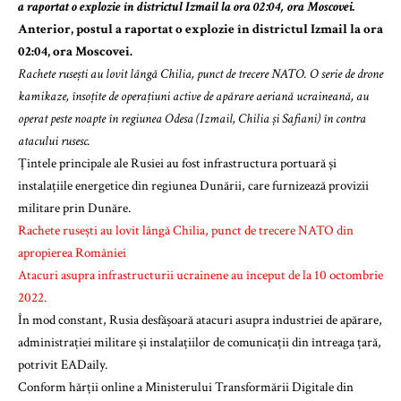
a raportat o explozie în districtul Izmail la ora 02:04, ora Moscovei.
Anterior, postul a raportat o explozie în districtul Izmail la ora
02:04, ora Moscovei.
Rachete rusești au lovit lângă Chilia, punct de trecere NATO. O serie de drone
kamikaze, însoțite de operațiuni active de apărare aeriană ucraineană, au
operat peste noapte în regiunea Odesa (Izmail, Chilia și Safiani) în contra
atacului rusesc.
Țintele principale ale Rusiei au fost infrastructura portuară și
instalațiile energetice din regiunea Dunării, care furnizează provizii
militare prin Dunăre.
Rachete rusești au lovit lângă Chilia, punct de trecere NATO din
apropierea României
Atacuri asupra infrastructurii ucrainene au început de la 10 octombrie
2022.
În mod constant, Rusia desfășoară atacuri asupra industriei de apărare,
administrației militare și instalațiilor de comunicații din întreaga țară,
potrivit EADaily.
Conform hărții online a Ministerului Transformării Digitale din