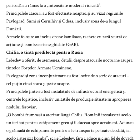
perioadă au rămas la o „intensitate moderat ridicată”.
Principalele atacuri au fost efectuate noaptea și au vizat regiunile
Pavlograd, Sumî și Cernihiv și Odesa, inclusiv zona de-a lungul
Dunării.
Armele folosite au inclus drone kamikaze, rachete cu rază scurtă de
acțiune și bombe aeriene ghidate (GAB).
Chilia, o țintă predilectă pentru Rusia
Lebedev a oferit, de asemenea, detalii despre atacurile nocturne asupra
țintelor Forțelor Armate Ucrainene.
Pavlograd și zona înconjurătoare au fost lovite de o serie de atacuri –
cel puțin cinci seara și peste noapte.
Principalele ținte au fost instalațiile de infrastructură energetică și
centrele logistice, inclusiv unitățile de producție situate în apropierea
nodului feroviar.
„O bombă frumoasă a aterizat lângă Chilia. Românii instalaseră acolo
un feribot pentru echipament greu și îl duceau spre ucraineni. Adunau
o grămadă de echipamente pentru a le transporta pe toate deodată, iar
acolo a aterizat bomba”, scrie Lebedev, fără a aduce niciun fel de dovadă