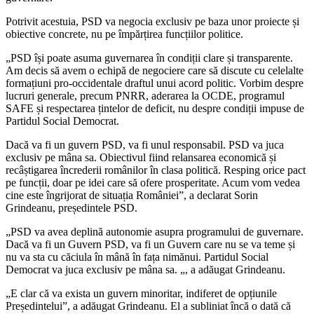
Potrivit acestuia, PSD va negocia exclusiv pe baza unor proiecte și
obiective concrete, nu pe împărțirea funcțiilor politice.
„PSD își poate asuma guvernarea în condiții clare și transparente.
Am decis să avem o echipă de negociere care să discute cu celelalte
formațiuni pro-occidentale draftul unui acord politic. Vorbim despre
lucruri generale, precum PNRR, aderarea la OCDE, programul
SAFE și respectarea țintelor de deficit, nu despre condiții impuse de
Partidul Social Democrat.
Dacă va fi un guvern PSD, va fi unul responsabil. PSD va juca
exclusiv pe mâna sa. Obiectivul fiind relansarea economică și
recâștigarea încrederii românilor în clasa politică. Resping orice pact
pe funcții, doar pe idei care să ofere prosperitate. Acum vom vedea
cine este îngrijorat de situația României”, a declarat Sorin
Grindeanu, președintele PSD.
„PSD va avea deplină autonomie asupra programului de guvernare.
Dacă va fi un Guvern PSD, va fi un Guvern care nu se va teme și
nu va sta cu căciula în mână în fața nimănui. Partidul Social
Democrat va juca exclusiv pe mâna sa. „, a adăugat Grindeanu.
„E clar că va exista un guvern minoritar, indiferet de opțiunile
Președintelui”, a adăugat Grindeanu. El a subliniat încă o dată că