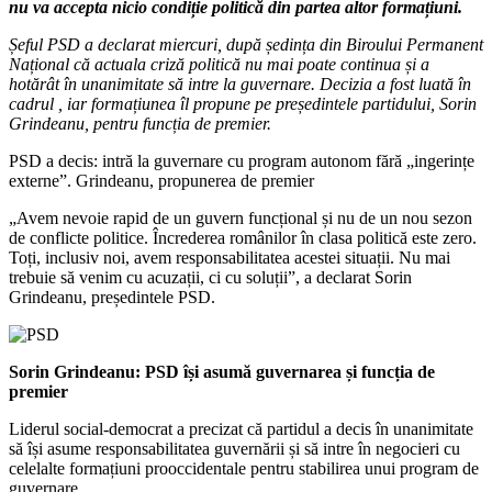
nu va accepta nicio condiție politică din partea altor formațiuni.
Șeful PSD a declarat miercuri, după ședința din Biroului Permanent
Național că actuala criză politică nu mai poate continua și a
hotărât în unanimitate să intre la guvernare. Decizia a fost luată în
cadrul , iar formațiunea îl propune pe președintele partidului, Sorin
Grindeanu, pentru funcția de premier.
PSD a decis: intră la guvernare cu program autonom fără „ingerințe
externe”. Grindeanu, propunerea de premier
„Avem nevoie rapid de un guvern funcțional și nu de un nou sezon
de conflicte politice. Încrederea românilor în clasa politică este zero.
Toți, inclusiv noi, avem responsabilitatea acestei situații. Nu mai
trebuie să venim cu acuzații, ci cu soluții”, a declarat Sorin
Grindeanu, președintele PSD.
Sorin Grindeanu: PSD își asumă guvernarea și funcția de
premier
Liderul social-democrat a precizat că partidul a decis în unanimitate
să își asume responsabilitatea guvernării și să intre în negocieri cu
celelalte formațiuni prooccidentale pentru stabilirea unui program de
guvernare.