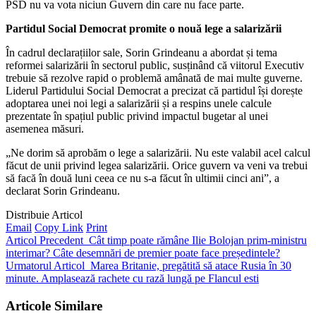
PSD nu va vota niciun Guvern din care nu face parte.
Partidul Social Democrat promite o nouă lege a salarizării
În cadrul declarațiilor sale, Sorin Grindeanu a abordat și tema
reformei salarizării în sectorul public, susținând că viitorul Executiv
trebuie să rezolve rapid o problemă amânată de mai multe guverne.
Liderul Partidului Social Democrat a precizat că partidul își dorește
adoptarea unei noi legi a salarizării și a respins unele calcule
prezentate în spațiul public privind impactul bugetar al unei
asemenea măsuri.
„Ne dorim să aprobăm o lege a salarizării. Nu este valabil acel calcul
făcut de unii privind legea salarizării. Orice guvern va veni va trebui
să facă în două luni ceea ce nu s-a făcut în ultimii cinci ani”, a
declarat Sorin Grindeanu.
Distribuie Articol
Email
Copy Link
Print
Articol Precedent
Cât timp poate rămâne Ilie Bolojan prim-ministru
interimar? Câte desemnări de premier poate face președintele?
Urmatorul Articol
Marea Britanie, pregătită să atace Rusia în 30
minute. Amplasează rachete cu rază lungă pe Flancul esti
Articole Similare