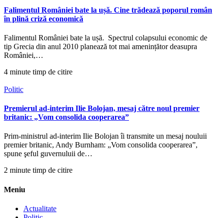
Falimentul României bate la ușă. Cine trădează poporul român
în plină criză economică
Falimentul României bate la ușă. Spectrul colapsului economic de
tip Grecia din anul 2010 planează tot mai amenințător deasupra
României,…
4 minute timp de citire
Politic
Premierul ad-interim Ilie Bolojan, mesaj către noul premier
britanic: „Vom consolida cooperarea”
Prim-ministrul ad-interim Ilie Bolojan îi transmite un mesaj nouluii
premier britanic, Andy Burnham: „Vom consolida cooperarea”,
spune şeful guvernuluii de…
2 minute timp de citire
Meniu
Actualitate
Politic