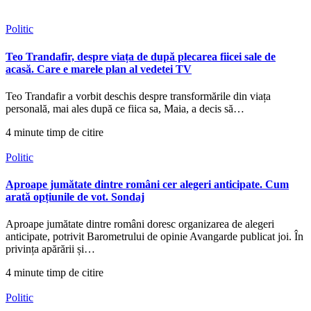
Politic
Teo Trandafir, despre viața de după plecarea fiicei sale de
acasă. Care e marele plan al vedetei TV
Teo Trandafir a vorbit deschis despre transformările din viața
personală, mai ales după ce fiica sa, Maia, a decis să…
4 minute timp de citire
Politic
Aproape jumătate dintre români cer alegeri anticipate. Cum
arată opțiunile de vot. Sondaj
Aproape jumătate dintre români doresc organizarea de alegeri
anticipate, potrivit Barometrului de opinie Avangarde publicat joi. În
privința apărării și…
4 minute timp de citire
Politic