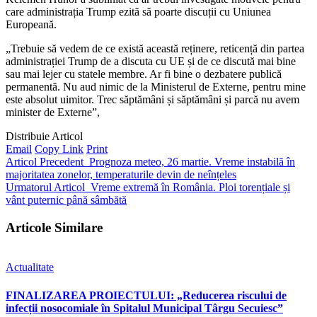
care administrația Trump ezită să poarte discuții cu Uniunea
Europeană.
„Trebuie să vedem de ce există această reținere, reticență din partea
administrației Trump de a discuta cu UE și de ce discută mai bine
sau mai lejer cu statele membre. Ar fi bine o dezbatere publică
permanentă. Nu aud nimic de la Ministerul de Externe, pentru mine
este absolut uimitor. Trec săptămâni și săptămâni și parcă nu avem
minister de Externe”,
Distribuie Articol
Email
Copy Link
Print
Articol Precedent
Prognoza meteo, 26 martie. Vreme instabilă în
majoritatea zonelor, temperaturile devin de neînțeles
Urmatorul Articol
Vreme extremă în România. Ploi torențiale și
vânt puternic până sâmbătă
Articole Similare
Actualitate
FINALIZAREA PROIECTULUI: „Reducerea riscului de
infecții nosocomiale în Spitalul Municipal Târgu Secuiesc”