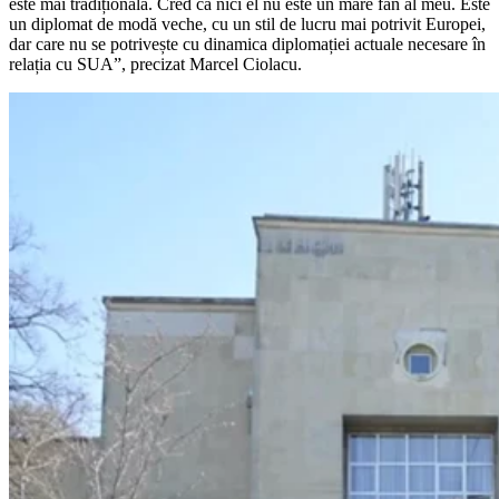
este mai tradițională. Cred că nici el nu este un mare fan al meu. Este
un diplomat de modă veche, cu un stil de lucru mai potrivit Europei,
dar care nu se potrivește cu dinamica diplomației actuale necesare în
relația cu SUA”, precizat Marcel Ciolacu.