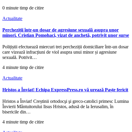
0 minute timp de citire
Actualitate
Percheziții într-un dosar de agresiune sexuală asupra unor
minori. Cristian Pomohaci, vizat de anchetă, potrivit unor surse
Polițiștii efectuează miercuri trei percheziții domiciliare într-un dosar
care vizează infracțiuni de viol asupra unui minor și agresiune
sexuală. Potrivit…
4 minute timp de citire
Actualitate
Hristos a Înviat! Echipa ExpressPress.ro vă urează Paște fericit
Hristos a Înviat! Creștinii ortodocşi şi greco-catolici primesc Lumina
Învierii Mântuitorului Iisus Hristos, adusă de la Ierusalim, în
bisericile din…
4 minute timp de citire