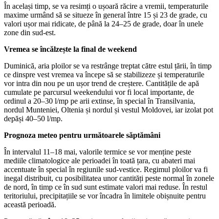
În același timp, se va resimți o ușoară răcire a vremii, temperaturile
maxime urmând să se situeze în general între 15 și 23 de grade, cu
valori ușor mai ridicate, de până la 24–25 de grade, doar în unele
zone din sud-est.
Vremea se încălzește la final de weekend
Duminică, aria ploilor se va restrânge treptat către estul țării, în timp
ce dinspre vest vremea va începe să se stabilizeze și temperaturile
vor intra din nou pe un ușor trend de creștere. Cantitățile de apă
cumulate pe parcursul weekendului vor fi local importante, de
ordinul a 20–30 l/mp pe arii extinse, în special în Transilvania,
nordul Munteniei, Oltenia și nordul și vestul Moldovei, iar izolat pot
depăși 40–50 l/mp.
Prognoza meteo pentru următoarele săptămâni
În intervalul 11–18 mai, valorile termice se vor menține peste
mediile climatologice ale perioadei în toată țara, cu abateri mai
accentuate în special în regiunile sud-vestice. Regimul ploilor va fi
inegal distribuit, cu posibilitatea unor cantități peste normal în zonele
de nord, în timp ce în sud sunt estimate valori mai reduse. În restul
teritoriului, precipitațiile se vor încadra în limitele obișnuite pentru
această perioadă.