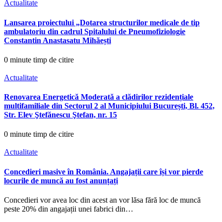
Actualitate
Lansarea proiectului „Dotarea structurilor medicale de tip
ambulatoriu din cadrul Spitalului de Pneumofiziologie
Constantin Anastasatu Mihăești
0 minute timp de citire
Actualitate
Renovarea Energetică Moderată a clădirilor rezidențiale
multifamiliale din Sectorul 2 al Municipiului București, Bl. 452,
Str. Elev Ştefănescu Ştefan, nr. 15
0 minute timp de citire
Actualitate
Concedieri masive în România. Angajații care își vor pierde
locurile de muncă au fost anunțați
Concedieri vor avea loc din acest an vor lăsa fără loc de muncă
peste 20% din angajații unei fabrici din…