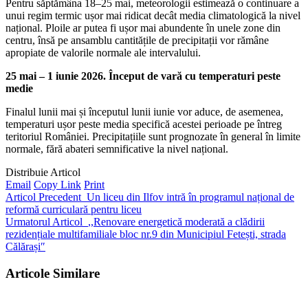
Pentru săptămâna 18–25 mai, meteorologii estimează o continuare a
unui regim termic ușor mai ridicat decât media climatologică la nivel
național. Ploile ar putea fi ușor mai abundente în unele zone din
centru, însă pe ansamblu cantitățile de precipitații vor rămâne
apropiate de valorile normale ale intervalului.
25 mai – 1 iunie 2026. Început de vară cu temperaturi peste
medie
Finalul lunii mai și începutul lunii iunie vor aduce, de asemenea,
temperaturi ușor peste media specifică acestei perioade pe întreg
teritoriul României. Precipitațiile sunt prognozate în general în limite
normale, fără abateri semnificative la nivel național.
Distribuie Articol
Email
Copy Link
Print
Articol Precedent
Un liceu din Ilfov intră în programul național de
reformă curriculară pentru liceu
Urmatorul Articol
,,Renovare energetică moderată a clădirii
rezidențiale multifamiliale bloc nr.9 din Municipiul Fetești, strada
Călărași″
Articole Similare