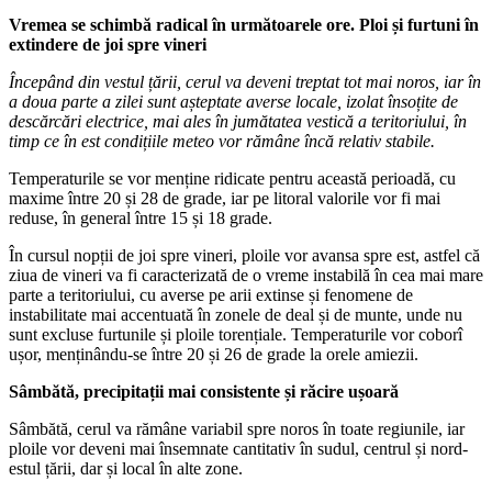
Vremea se schimbă radical în următoarele ore. Ploi și furtuni în
extindere de joi spre vineri
Începând din vestul țării, cerul va deveni treptat tot mai noros, iar în
a doua parte a zilei sunt așteptate averse locale, izolat însoțite de
descărcări electrice, mai ales în jumătatea vestică a teritoriului, în
timp ce în est condițiile meteo vor rămâne încă relativ stabile.
Temperaturile se vor menține ridicate pentru această perioadă, cu
maxime între 20 și 28 de grade, iar pe litoral valorile vor fi mai
reduse, în general între 15 și 18 grade.
În cursul nopții de joi spre vineri, ploile vor avansa spre est, astfel că
ziua de vineri va fi caracterizată de o vreme instabilă în cea mai mare
parte a teritoriului, cu averse pe arii extinse și fenomene de
instabilitate mai accentuată în zonele de deal și de munte, unde nu
sunt excluse furtunile și ploile torențiale. Temperaturile vor coborî
ușor, menținându-se între 20 și 26 de grade la orele amiezii.
Sâmbătă, precipitații mai consistente și răcire ușoară
Sâmbătă, cerul va rămâne variabil spre noros în toate regiunile, iar
ploile vor deveni mai însemnate cantitativ în sudul, centrul și nord-
estul țării, dar și local în alte zone.