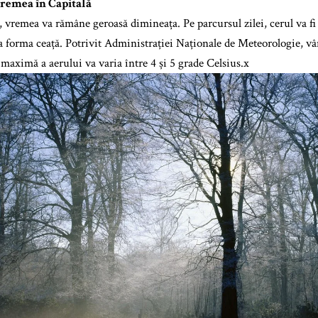
vremea în Capitală
, vremea va rămâne geroasă dimineața. Pe parcursul zilei, cerul va f
a forma ceață. Potrivit Administrației Naționale de Meteorologie, vânt
maximă a aerului va varia între 4 și 5 grade Celsius.x