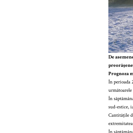
De asemenea
preorășene
Prognoza me
În perioada 
următoarele t
În săptămâna
sud-estice, i
Cantitățile d
extremitatea
În săptămâna