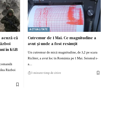
ACTUALITATE
o acuză că
Cutremur de 1 Mai. Ce magnitudine a
război
avut și unde a fost resimțit
uni în KGB
Un cutremur de mică magnitudine, de 3,2 pe scara
Richter, a avut loc în România pe 1 Mai. Seismul s-
a comandă
a…
ilea Război
3 minute timp de citire