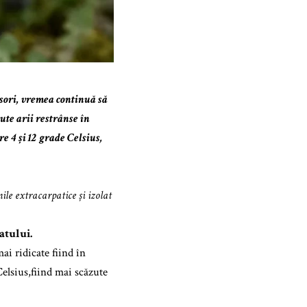
sori, vremea continuă să
ute arii restrânse în
e 4 și 12 grade Celsius,
nile extracarpatice și izolat
atului.
ai ridicate fiind în
elsius,fiind mai scăzute