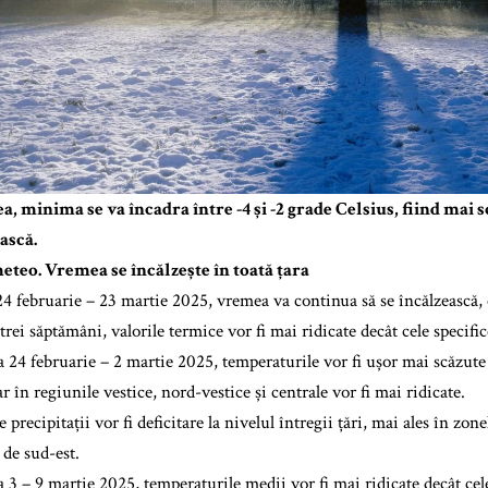
, minima se va încadra între -4 și -2 grade Celsius, fiind mai s
ască.
teo. Vremea se încălzește în toată țara
24 februarie – 23 martie 2025, vremea va continua să se încălzeasc
rei săptămâni, valorile termice vor fi mai ridicate decât cele specific
 24 februarie – 2 martie 2025, temperaturile vor fi ușor mai scăzute 
ar în regiunile vestice, nord-vestice și centrale vor fi mai ridicate.
e precipitații vor fi deficitare la nivelul întregii țări, mai ales în zo
 de sud-est.
 3 – 9 martie 2025, temperaturile medii vor fi mai ridicate decât cel