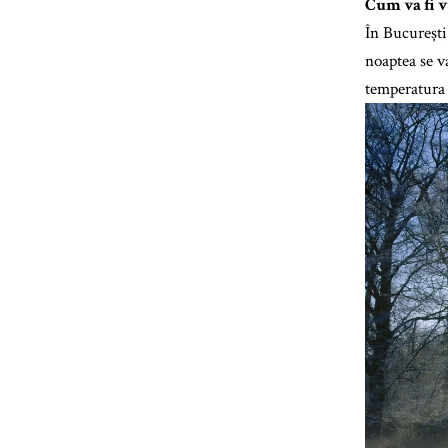
Cum va fi 
În București
noaptea se v
temperatura 