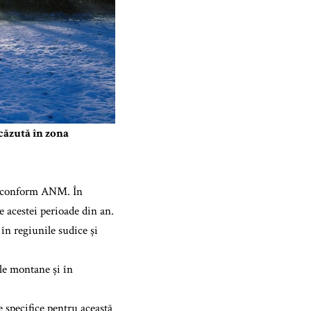
căzută în zona
ă, conform ANM. În
e acestei perioade din an.
în regiunile sudice și
nele montane și în
e specifice pentru această