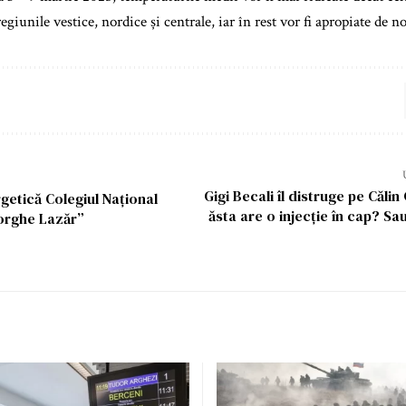
egiunile vestice, nordice și centrale, iar în rest vor fi apropiate de 
Gigi Becali îl distruge pe Căli
etică Colegiul Național
ăsta are o injecție în cap? Sa
orghe Lazăr”