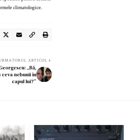
normele climatologice.
URMATORUL ARTICOL
n Georgescu: „Bă,
u ceva nebunii în
capul lui?”