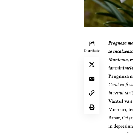
Prognoza met
se încălzeasc
Distribuie
Muntenia, est
iar minimele 
Prognoza me
Cerul va fi va
în restul țării
Vântul va s
Miercuri, te
Banat, Crișa
în depresiun