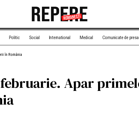
Politic
Social
International
Medical
Comunicate de presa
rii în România
februarie. Apar primel
nia