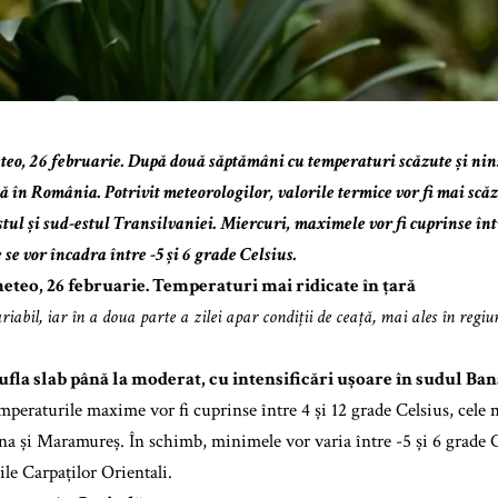
eo, 26 februarie. După două săptămâni cu temperaturi scăzute și nin
ă în România. Potrivit meteorologilor, valorile termice vor fi mai scăz
ul și sud-estul Transilvaniei. Miercuri, maximele vor fi cuprinse într
se vor încadra între -5 și 6 grade Celsius.
teo, 26 februarie. Temperaturi mai ridicate în țară
riabil, iar în a doua parte a zilei apar condiții de ceață, mai ales în regiu
.
ufla slab până la moderat, cu intensificări ușoare în sudul Ban
mperaturile maxime vor fi cuprinse între 4 și 12 grade Celsius, cele m
na și Maramureș. În schimb, minimele vor varia între -5 și 6 grade C
ile Carpaților Orientali.