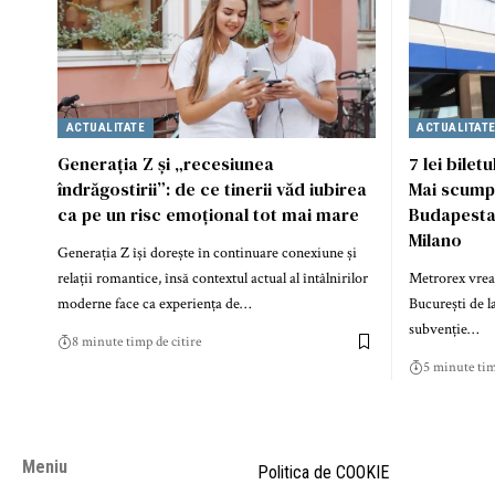
ACTUALITATE
ACTUALITAT
Generația Z și „recesiunea
7 lei bilet
îndrăgostirii”: de ce tinerii văd iubirea
Mai scump 
ca pe un risc emoțional tot mai mare
Budapesta,
Milano
Generația Z își dorește în continuare conexiune și
relații romantice, însă contextul actual al întâlnirilor
Metrorex vrea
moderne face ca experiența de…
București de la
subvenție…
8 minute timp de citire
5 minute tim
Meniu
Politica de COOKIE