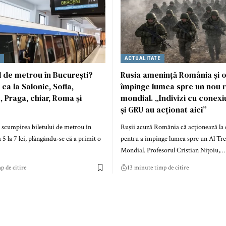
E
ACTUALITATE
ul de metrou în București?
Rusia amenință România și 
ca la Salonic, Sofia,
împinge lumea spre un nou 
 Praga, chiar, Roma și
mondial. „Indivizi cu conexi
și GRU au acționat aici”
 scumpirea biletului de metrou în
Rușii acuză România că acționează l
 5 la 7 lei, plângându-se că a primit o
pentru a împinge lumea spre un Al Tre
Mondial. Profesorul Cristian Nițoiu,…
p de citire
13 minute timp de citire