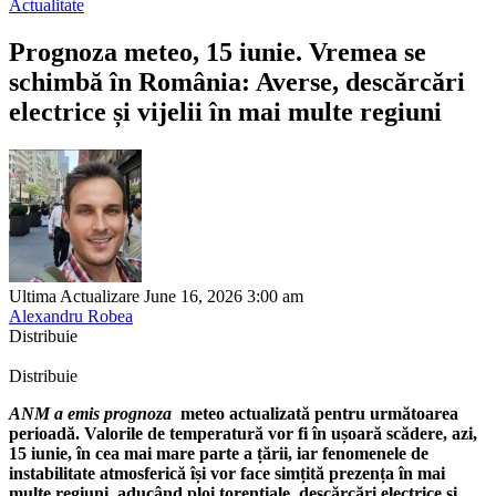
Actualitate
Prognoza meteo, 15 iunie. Vremea se
schimbă în România: Averse, descărcări
electrice și vijelii în mai multe regiuni
Ultima Actualizare June 16, 2026 3:00 am
Alexandru Robea
Distribuie
Distribuie
ANM a emis prognoza
meteo actualizată pentru următoarea
perioadă. Valorile de temperatură vor fi în ușoară scădere, azi,
15 iunie, în cea mai mare parte a țării, iar fenomenele de
instabilitate atmosferică își vor face simțită prezența în mai
multe regiuni, aducând ploi torențiale, descărcări electrice și