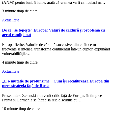
(ANM) pentru luni, 9 iunie, arată că vremea va fi caniculară în…
3 minute timp de citire
Actualitate
De ce „se topește” Europa: Valuri de căldură și problema cu
aerul condiționat
Europa fierbe. Valurile de căldură succesive, din ce în ce mai
frecvente și intense, transformă continentul într-un cuptor, expunând
vulnerabilitățile…
4 minute timp de citire
Actualitate
„E o mutație de profunzime”. Cum își recalibrează Europa din
mers strategia față de Rusia
Președintele Zelenski a devenit critic față de Europa, în timp ce
Franța și Germania se întrec să reia discuțiile cu…
10 minute timp de citire