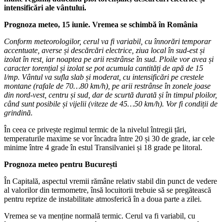
intensificări ale vântului.
Prognoza meteo, 15 iunie. Vremea se schimbă în România
Conform meteorologilor, cerul va fi variabil, cu înnorări temporar
accentuate, averse și descărcări electrice, ziua local în sud-est și
izolat în rest, iar noaptea pe arii restrânse în sud. Ploile vor avea și
caracter torențial și izolat se pot acumula cantități de apă de 15
l/mp. Vântul va sufla slab și moderat, cu intensificări pe crestele
montane (rafale de 70…80 km/h), pe arii restrânse în zonele joase
din nord-vest, centru și sud, dar de scurtă durată și în timpul ploilor,
când sunt posibile și vijelii (viteze de 45…50 km/h). Vor fi condiții de
grindină.
În ceea ce privește regimul termic de la nivelul întregii țări,
temperaturile maxime se vor încadra între 20 și 30 de grade, iar cele
minime între 4 grade în estul Transilvaniei și 18 grade pe litoral.
Prognoza meteo pentru București
În Capitală, aspectul vremii rămâne relativ stabil din punct de vedere
al valorilor din termometre, însă locuitorii trebuie să se pregătească
pentru reprize de instabilitate atmosferică în a doua parte a zilei.
Vremea se va menține normală termic. Cerul va fi variabil, cu