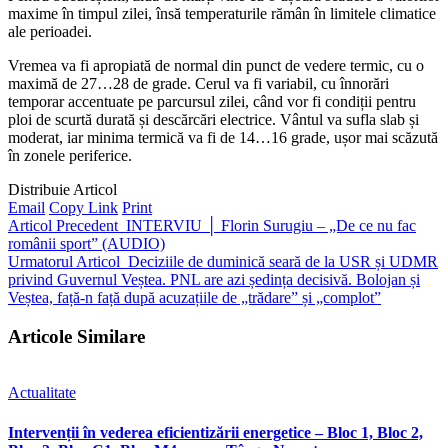
maxime în timpul zilei, însă temperaturile rămân în limitele climatice
ale perioadei.
Vremea va fi apropiată de normal din punct de vedere termic, cu o
maximă de 27…28 de grade. Cerul va fi variabil, cu înnorări
temporar accentuate pe parcursul zilei, când vor fi condiții pentru
ploi de scurtă durată și descărcări electrice. Vântul va sufla slab și
moderat, iar minima termică va fi de 14…16 grade, ușor mai scăzută
în zonele periferice.
Distribuie Articol
Email
Copy Link
Print
Articol Precedent
INTERVIU │ Florin Surugiu – „De ce nu fac
românii sport” (AUDIO)
Urmatorul Articol
Deciziile de duminică seară de la USR și UDMR
privind Guvernul Veștea. PNL are azi ședința decisivă. Bolojan și
Veștea, față-n față după acuzațiile de „trădare” și „complot”
Articole Similare
Actualitate
Intervenții în vederea eficientizării energetice – Bloc 1, Bloc 2,