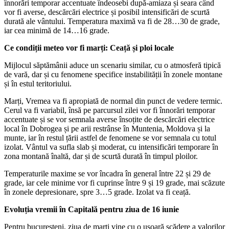
înnorări temporar accentuate îndeosebi după-amiaza și seara când
vor fi averse, descărcări electrice și posibil intensificări de scurtă
durată ale vântului. Temperatura maximă va fi de 28…30 de grade,
iar cea minimă de 14…16 grade.
Ce condiții meteo vor fi marți: Ceață și ploi locale
Mijlocul săptămânii aduce un scenariu similar, cu o atmosferă tipică
de vară, dar și cu fenomene specifice instabilității în zonele montane
și în estul teritoriului.
Marți, Vremea va fi apropiată de normal din punct de vedere termic.
Cerul va fi variabil, însă pe parcursul zilei vor fi înnorări temporar
accentuate și se vor semnala averse însoțite de descărcări electrice
local în Dobrogea și pe arii restrânse în Muntenia, Moldova și la
munte, iar în restul țării astfel de fenomene se vor semnala cu totul
izolat. Vântul va sufla slab și moderat, cu intensificări temporare în
zona montană înaltă, dar și de scurtă durată în timpul ploilor.
Temperaturile maxime se vor încadra în general între 22 și 29 de
grade, iar cele minime vor fi cuprinse între 9 și 19 grade, mai scăzute
în zonele depresionare, spre 3…5 grade. Izolat va fi ceață.
Evoluția vremii în Capitală pentru ziua de 16 iunie
Pentru bucureșteni, ziua de marți vine cu o ușoară scădere a valorilor