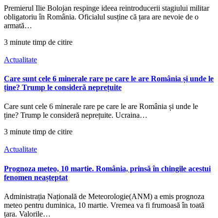
Premierul Ilie Bolojan respinge ideea reintroducerii stagiului militar
obligatoriu în România. Oficialul susține că țara are nevoie de o
armată…
3 minute timp de citire
Actualitate
Care sunt cele 6 minerale rare pe care le are România și unde le
ține? Trump le consideră neprețuite
Care sunt cele 6 minerale rare pe care le are România și unde le
ține? Trump le consideră neprețuite. Ucraina…
3 minute timp de citire
Actualitate
Prognoza meteo, 10 martie. România, prinsă în chingile acestui
fenomen neașteptat
Administrația Națională de Meteorologie(ANM) a emis prognoza
meteo pentru duminica, 10 martie. Vremea va fi frumoasă în toată
țara. Valorile…