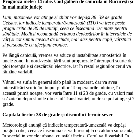
Prognoza meteo 14 iulie. Cod galben de caniculă în București și
în mai multe județe
Luni, maximele vor atinge și chiar vor depăși 38–39 de grade
Celsius, iar indicele temperatură-umezeală (ITU) va trece peste
pragul critic de 80 de unități, ceea ce înseamnă risc mare pentru
sănătate. Medicii recomandă evitarea deplasărilor în intervalele de
vârf și consumul crescut de lichide, mai ales pentru copii, vârstnici
și persoanele cu afecțiuni cronice
.
Pe lângă caniculă, vremea va aduce și instabilitate atmosferică în
unele zone. În nord-vestul țării sunt prognozate întreruperi scurte de
ploi torențiale și descărcări electrice, iar în restul regiunilor cerul va
rămâne variabil.
Vântul va sufla în general slab până la moderat, dar va avea
intensificări scurte în timpul ploilor. Temperaturile minime, în
această primă noapte, vor varia între 11 și 23 de grade, cu valori mai
scăzute în depresiunile din estul Transilvaniei, unde se pot atinge și 7
grade.
Capitala fierbe: 38 de grade și disconfort termic sever
Meteorologii anunță că indicele temperatură-umezeală va depăși
pragul critic, ceea ce înseamnă că va fi resimțită o căldură sufocantă,
în special în zonele urbane, cu asfalt încins. Cerul va fi variabil, în