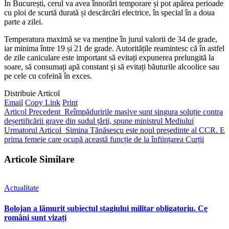
În București, cerul va avea înnorări temporare și pot apărea perioade
cu ploi de scurtă durată și descărcări electrice, în special în a doua
parte a zilei.
Temperatura maximă se va menține în jurul valorii de 34 de grade,
iar minima între 19 și 21 de grade. Autoritățile reamintesc că în astfel
de zile caniculare este important să evitați expunerea prelungită la
soare, să consumați apă constant și să evitați băuturile alcoolice sau
pe cele cu cofeină în exces.
Distribuie Articol
Email
Copy Link
Print
Articol Precedent
Reîmpăduririle masive sunt singura soluție contra
deșertificării grave din sudul țării, spune ministrul Mediului
Urmatorul Articol
Simina Tănăsescu este noul președinte al CCR. E
prima femeie care ocupă această funcție de la înființarea Curții
Articole Similare
Actualitate
Bolojan a lămurit subiectul stagiului militar obligatoriu. Ce
români sunt vizați