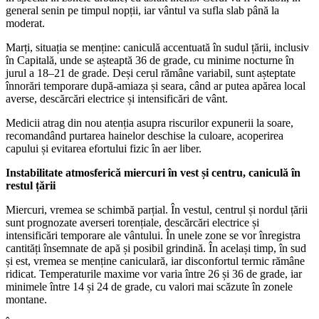
general senin pe timpul nopții, iar vântul va sufla slab până la
moderat.
Marți, situația se menține: caniculă accentuată în sudul țării, inclusiv
în Capitală, unde se așteaptă 36 de grade, cu minime nocturne în
jurul a 18–21 de grade. Deși cerul rămâne variabil, sunt așteptate
înnorări temporare după-amiaza și seara, când ar putea apărea local
averse, descărcări electrice și intensificări de vânt.
Medicii atrag din nou atenția asupra riscurilor expunerii la soare,
recomandând purtarea hainelor deschise la culoare, acoperirea
capului și evitarea efortului fizic în aer liber.
Instabilitate atmosferică miercuri în vest și centru, caniculă în
restul țării
Miercuri, vremea se schimbă parțial. În vestul, centrul și nordul țării
sunt prognozate averseri torențiale, descărcări electrice și
intensificări temporare ale vântului. În unele zone se vor înregistra
cantități însemnate de apă și posibil grindină. În același timp, în sud
și est, vremea se menține caniculară, iar disconfortul termic rămâne
ridicat. Temperaturile maxime vor varia între 26 și 36 de grade, iar
minimele între 14 și 24 de grade, cu valori mai scăzute în zonele
montane.