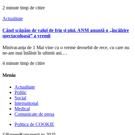
2 minute timp de citire
Actualitate
Când scăpăm de valul de frig și ploi. ANM anunță o „încălzire
spectaculoasă” a vremii
Minivacanța de 1 Mai vine cu o vreme deosebit de rece, cu care nu
ne-am mai întâlnit în ultimii ani.…
4 minute timp de citire
Meniu
Actualitate
Politic
Social
International
Medical
Comunicate de presa
Politica de COOKIE
©RepereRomanesti.ro 2025