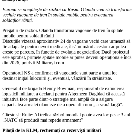
Europa se pregătește de război cu Rusia. Olanda vrea să transforme
vechile vagoane de tren în spitale mobile pentru evacuarea
soldaților răniți.
Pregătiri de război. Olanda transformă vagoane de tren în spitale
mobile pentru soldații răniți
Discuțiile vizează aproximativ 24 de vagoane vechi care urmează să
fie adaptate pentru nevoi medicale, însă numărul acestora ar putea
crește pe parcurs, în funcție de evoluția negocierilor. Dacă proiectul
este aprobat, primele spitale mobile ar putea deveni operaționale încă
din 2026, potrivit Militarnyi.com.
Operatorul NS a confirmat că vagoanele sunt parte a unui lot
destinat inițial înlocuirii și, eventual, vânzării în străinătate.
Generalul de brigadă Henny Bowman, responsabil de extinderea
logisticii militare, a declarat pentru Algemeen Dagblad că această
inițiativă face parte dintr-o strategie mai amplă de a asigura
capacitatea armatei olandeze de a opera din nou „la scară largă”.
Citește și: Rutte: Al treilea război mondial poate avea loc peste 3 ani.
„NATO să producă mai repede armament”
Piloții de la KLM, rechemați ca rezerviști militari