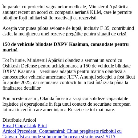
În paralel cu proiectul vagoanelor medicale, Ministerul Apărării a
anunțat recent un acord cu compania aeriană KLM, care le permite
piloților foști militari să fie reactivați ca rezerviști.
Aceștia vor putea pilota avioane de luptă, inclusiv F-35, contribuind
astfel la menținerea unei rezerve pregătite pentru situații de criză.
150 de vehicule blindate DXPV Kaaiman, comandate pentru
marină
Tot în iunie, Ministerul Apărării olandez a semnat un acord cu
Oshkosh Defense pentru achiziționarea a 150 de vehicule blindate
DXPV Kaaiman – versiunea adaptată pentru marina olandeză a
cunoscutelor vehicule americane JLTV. Anunțul selecției a fost făcut
în aprilie 2025, dar semnarea contractului a fost întârziată până la
finalizarea detaliilor.
Prin aceste măsuri, Olanda încearcă să-și consolideze capacitățile
logistice și operaționale în fața unui context de securitate european
tot mai incert în care amenințarea Rusiei este tot mai mare.
Distribuie Articol
Email
Copy Link
Print
Articol Precedent
Contraamiral: China pregătește războiul cu
Taiwan. Își ascunde submarine în ocean și spionează SUA