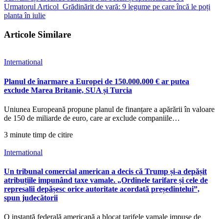
Urmatorul Articol
Grădinărit de vară: 9 legume pe care încă le poți
planta în iulie
Articole Similare
International
Planul de înarmare a Europei de 150.000.000 € ar putea
exclude Marea Britanie, SUA și Turcia
Uniunea Europeană propune planul de finanțare a apărării în valoare
de 150 de miliarde de euro, care ar exclude companiile…
3 minute timp de citire
International
Un tribunal comercial american a decis că Trump și-a depășit
atribuțiile impunând taxe vamale. „Ordinele tarifare și cele de
represalii depășesc orice autoritate acordată președintelui”,
spun judecătorii
O instanță federală americană a blocat tarifele vamale impuse de