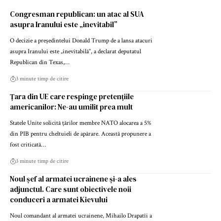
Congresman republican: un atac al SUA
asupra Iranului este „inevitabil”
O decizie a președintelui Donald Trump de a lansa atacuri
asupra Iranului este „inevitabilă”, a declarat deputatul
Republican din Texas,…
3 minute timp de citire
Țara din UE care respinge pretențiile
americanilor: Ne-au umilit prea mult
Statele Unite solicită țărilor membre NATO alocarea a 5%
din PIB pentru cheltuieli de apărare. Această propunere a
fost criticată…
3 minute timp de citire
Noul șef al armatei ucrainene și-a ales
adjunctul. Care sunt obiectivele noii
conduceri a armatei Kievului
Noul comandant al armatei ucrainene, Mihailo Drapatîi a