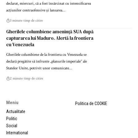
declarat, miercuri, că a fost însărcinat cu intensificarea
acțiunilor contraofensive și lansarea…
3 minute timp de citire
Gherilele columbiene amenință SUA după
capturarea lui Maduro. Alertă la frontiera
cu Venezuela
Gherilele columbiene de la frontiera cu Venezuela se
declară pregătite să înfrunte „planurile imperiale” ale
Statelor Unite, potrivit unor comunicate…
2 minute timp de citire
Meniu
Politica de COOKIE
Actualitate
Politic
Social
International