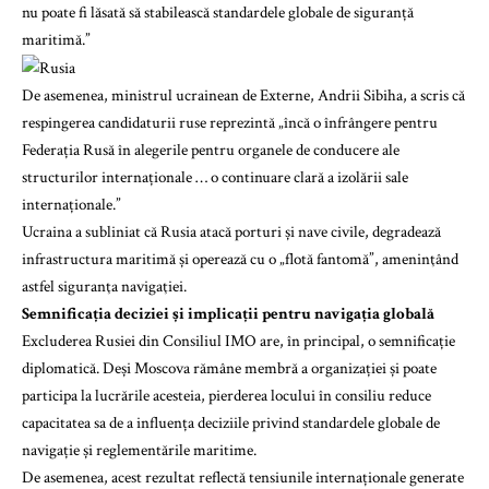
nu poate fi lăsată să stabilească standardele globale de siguranță
maritimă.”
De asemenea, ministrul ucrainean de Externe, Andrii Sibiha, a scris că
respingerea candidaturii ruse reprezintă „încă o înfrângere pentru
Federația Rusă în alegerile pentru organele de conducere ale
structurilor internaționale … o continuare clară a izolării sale
internaționale.”
Ucraina a subliniat că Rusia atacă porturi și nave civile, degradează
infrastructura maritimă și operează cu o „flotă fantomă”, ameninţând
astfel siguranţa navigaţiei.
Semnificația deciziei și implicații pentru navigația globală
Excluderea Rusiei din Consiliul IMO are, în principal, o semnificație
diplomatică. Deși Moscova rămâne membră a organizației și poate
participa la lucrările acesteia, pierderea locului în consiliu reduce
capacitatea sa de a influența deciziile privind standardele globale de
navigație și reglementările maritime.
De asemenea, acest rezultat reflectă tensiunile internaționale generate