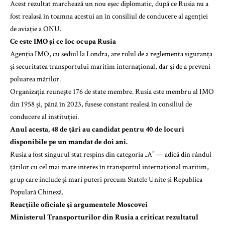
Acest rezultat marchează un nou eșec diplomatic, după ce Rusia nu a
fost realasă în toamna acestui an în consiliul de conducere al agenției
de aviație a ONU.
Ce este IMO și ce loc ocupa Rusia
Agenția IMO, cu sediul la Londra, are rolul de a reglementa siguranța
și securitatea transportului maritim internațional, dar și de a preveni
poluarea mărilor.
Organizația reunește 176 de state membre. Rusia este membru al IMO
din 1958 și, până în 2023, fusese constant realesă în consiliul de
conducere al instituției.
Anul acesta, 48 de țări au candidat pentru 40 de locuri
disponibile pe un mandat de doi ani.
Rusia a fost singurul stat respins din categoria „A” — adică din rândul
țărilor cu cel mai mare interes în transportul internațional maritim,
grup care include și mari puteri precum Statele Unite şi Republica
Populară Chineză.
Reacțiile oficiale și argumentele Moscovei
Ministerul Transporturilor din Rusia a criticat rezultatul