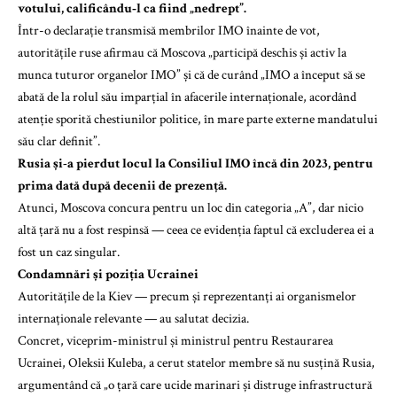
votului, calificându‑l ca fiind „nedrept”.
Într-o declarație transmisă membrilor IMO înainte de vot,
autoritățile ruse afirmau că Moscova „participă deschis și activ la
munca tuturor organelor IMO” și că de curând „IMO a început să se
abată de la rolul său imparțial în afacerile internaționale, acordând
atenție sporită chestiunilor politice, în mare parte externe mandatului
său clar definit”.
Rusia și-a pierdut locul la Consiliul IMO încă din 2023, pentru
prima dată după decenii de prezență.
Atunci, Moscova concura pentru un loc din categoria „A”, dar nicio
altă țară nu a fost respinsă — ceea ce evidenția faptul că excluderea ei a
fost un caz singular.
Condamnări și poziția Ucrainei
Autoritățile de la Kiev — precum și reprezentanți ai organismelor
internaționale relevante — au salutat decizia.
Concret, viceprim-ministrul și ministrul pentru Restaurarea
Ucrainei, Oleksii Kuleba, a cerut statelor membre să nu susțină Rusia,
argumentând că „o țară care ucide marinari și distruge infrastructură