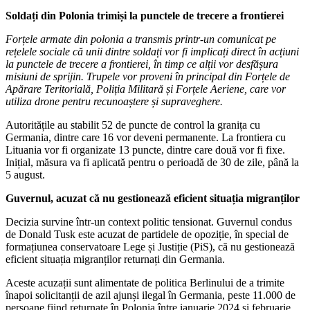
Soldați din Polonia trimiși la punctele de trecere a frontierei
Forțele armate din polonia a transmis printr-un comunicat pe
rețelele sociale că unii dintre soldați vor fi implicați direct în acțiuni
la punctele de trecere a frontierei, în timp ce alții vor desfășura
misiuni de sprijin. Trupele vor proveni în principal din Forțele de
Apărare Teritorială, Poliția Militară și Forțele Aeriene, care vor
utiliza drone pentru recunoaștere și supraveghere.
Autoritățile au stabilit 52 de puncte de control la granița cu
Germania, dintre care 16 vor deveni permanente. La frontiera cu
Lituania vor fi organizate 13 puncte, dintre care două vor fi fixe.
Inițial, măsura va fi aplicată pentru o perioadă de 30 de zile, până la
5 august.
Guvernul, acuzat că nu gestionează eficient situația migranților
Decizia survine într-un context politic tensionat. Guvernul condus
de Donald Tusk este acuzat de partidele de opoziție, în special de
formațiunea conservatoare Lege și Justiție (PiS), că nu gestionează
eficient situația migranților returnați din Germania.
Aceste acuzații sunt alimentate de politica Berlinului de a trimite
înapoi solicitanții de azil ajunși ilegal în Germania, peste 11.000 de
persoane fiind returnate în Polonia între ianuarie 2024 și februarie