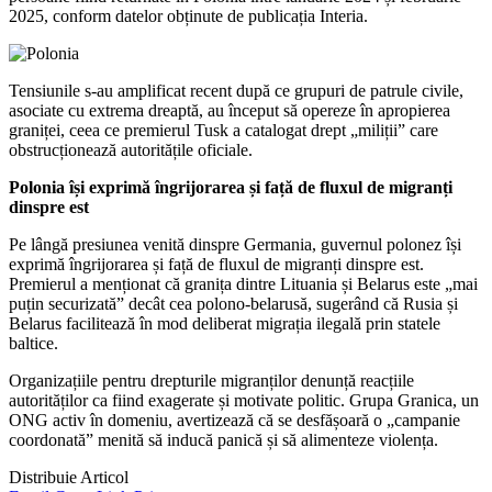
2025, conform datelor obținute de publicația Interia.
Tensiunile s-au amplificat recent după ce grupuri de patrule civile,
asociate cu extrema dreaptă, au început să opereze în apropierea
graniței, ceea ce premierul Tusk a catalogat drept „miliții” care
obstrucționează autoritățile oficiale.
Polonia își exprimă îngrijorarea și față de fluxul de migranți
dinspre est
Pe lângă presiunea venită dinspre Germania, guvernul polonez își
exprimă îngrijorarea și față de fluxul de migranți dinspre est.
Premierul a menționat că granița dintre Lituania și Belarus este „mai
puțin securizată” decât cea polono-belarusă, sugerând că Rusia și
Belarus facilitează în mod deliberat migrația ilegală prin statele
baltice.
Organizațiile pentru drepturile migranților denunță reacțiile
autorităților ca fiind exagerate și motivate politic. Grupa Granica, un
ONG activ în domeniu, avertizează că se desfășoară o „campanie
coordonată” menită să inducă panică și să alimenteze violența.
Distribuie Articol