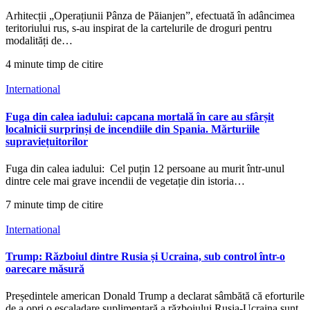
Arhitecții „Operațiunii Pânza de Păianjen”, efectuată în adâncimea
teritoriului rus, s-au inspirat de la cartelurile de droguri pentru
modalități de…
4 minute timp de citire
International
Fuga din calea iadului: capcana mortală în care au sfârșit
localnicii surprinși de incendiile din Spania. Mărturiile
supraviețuitorilor
Fuga din calea iadului: Cel puțin 12 persoane au murit într-unul
dintre cele mai grave incendii de vegetație din istoria…
7 minute timp de citire
International
Trump: Războiul dintre Rusia și Ucraina, sub control într-o
oarecare măsură
Președintele american Donald Trump a declarat sâmbătă că eforturile
de a opri o escaladare suplimentară a războiului Rusia-Ucraina sunt