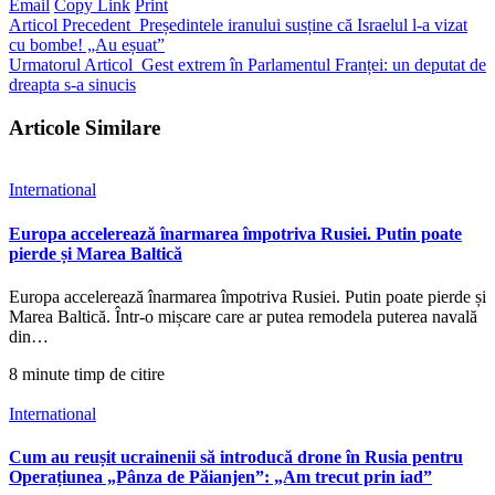
Email
Copy Link
Print
Articol Precedent
Președintele iranului susține că Israelul l-a vizat
cu bombe! „Au eșuat”
Urmatorul Articol
Gest extrem în Parlamentul Franței: un deputat de
dreapta s-a sinucis
Articole Similare
International
Europa accelerează înarmarea împotriva Rusiei. Putin poate
pierde și Marea Baltică
Europa accelerează înarmarea împotriva Rusiei. Putin poate pierde și
Marea Baltică. Într-o mișcare care ar putea remodela puterea navală
din…
8 minute timp de citire
International
Cum au reușit ucrainenii să introducă drone în Rusia pentru
Operațiunea „Pânza de Păianjen”: „Am trecut prin iad”