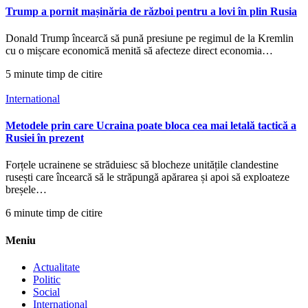
Trump a pornit mașinăria de război pentru a lovi în plin Rusia
Donald Trump încearcă să pună presiune pe regimul de la Kremlin
cu o mișcare economică menită să afecteze direct economia…
5 minute timp de citire
International
Metodele prin care Ucraina poate bloca cea mai letală tactică a
Rusiei în prezent
Forțele ucrainene se străduiesc să blocheze unitățile clandestine
rusești care încearcă să le străpungă apărarea și apoi să exploateze
breșele…
6 minute timp de citire
Meniu
Actualitate
Politic
Social
International