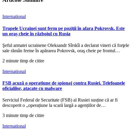
International
Trupele Ucrainei sunt ferm pe poziţii în afara Pokrovsk. Este
un oraș cheie în războiul cu Rusia
Şeful armatei ucrainene Oleksandr Sîrskîi a declarat vineri că forţele
sale rămân ferme în apărarea Pokrovsk, oraş cheie pe frontul…
2 minute timp de citire
International
FSB acuză o operațiune de spionaj contra Rusiei. Telefoanele
oficialilor, atacate cu malware
Serviciul Federal de Securitate (FSB) al Rusiei susține că ar fi
descoperit o „operațiune la scară largă a agențiilor de…
3 minute timp de citire
International