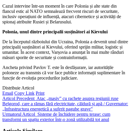
Cazul intervine într-un moment în care Polonia și alte state din
flancul estic al NATO semnalează frecvent riscuri de securitate,
inclusiv operațiuni de influență, atacuri cibernetice și activități de
spionaj atribuite Rusiei și Belarusului.
Polonia, unul dintre principalii susținători ai Kievului
De la începutul războiului din Ucraina, Polonia a devenit unul dintre
principalii susținători ai Kievului, oferind sprijin militar, logistic și
umanitar. În acest context, Varșovia a anunțat în mai multe rânduri
măsuri sporite de securitate și contrainformații.
Ancheta privind Pavlov T. este în desfășurare, iar autoritățile
poloneze au transmis că vor face publice informații suplimentare în
funcție de evoluția procedurilor judiciare.
Distribuie Articol
Email
Copy Link
Print
Articol Precedent
Atac „masiv” cu rachete asupra regiunii ruse
Belgorod, care a rămas fără electricitate, căldură și apă / Guvernator:
„Infrastructura energetică a suferit pagube grave”
Urmatorul Articol
Sisteme de închidere pentru terase: cum
transformi un spațiu exterior într-o zonă utilizabilă tot anul
Articole Similare