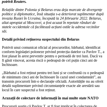
potrivit Reuters.
Relațiile dintre Polonia și Belarus erau deja marcate de divergențe
politice și diplomatice, însă situația s-a deteriorat suplimentar după
invazia Rusiei în Ucraina, începută la 24 februarie 2022. Belarus,
aliat apropiat al Moscovei, a fost acuzat în repetate rânduri de
statele occidentale că facilitează acțiuni ostile la adresa vecinilor
săi.
Detalii privind reținerea suspectului din Belarus
Potrivit unui comunicat oficial al procurorilor, bărbatul, identificat
conform legislației poloneze privind protecția datelor ca Pavlov T., a
fost plasat în arest preventiv pentru o perioadă de trei luni. Dacă va
fi găsit vinovat, acesta riscă o pedeapsă de cel puțin cinci ani de
închisoare.
„Bărbatul a fost reținut pentru trei luni și se confruntă cu o pedeapsă
de minimum cinci ani de închisoare în cazul unei condamnări”, au
transmis procurorii într-o declarație oficială. Autoritățile nu au oferit
detalii suplimentare privind circumstanțele exacte ale arestării sau
locul în care suspectul a fost reținut.
Acuzații de colectare de informații în mai multe state NATO
Procurorii susțin că Pavlov T. ar fi fost implicat în colectarea de