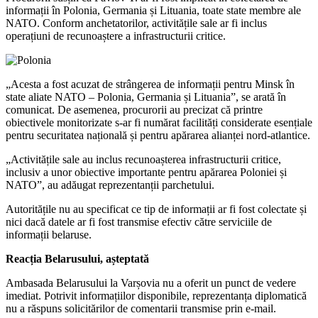
informații în Polonia, Germania și Lituania, toate state membre ale
NATO. Conform anchetatorilor, activitățile sale ar fi inclus
operațiuni de recunoaștere a infrastructurii critice.
„Acesta a fost acuzat de strângerea de informații pentru Minsk în
state aliate NATO – Polonia, Germania și Lituania”, se arată în
comunicat. De asemenea, procurorii au precizat că printre
obiectivele monitorizate s-ar fi numărat facilități considerate esențiale
pentru securitatea națională și pentru apărarea alianței nord-atlantice.
„Activitățile sale au inclus recunoașterea infrastructurii critice,
inclusiv a unor obiective importante pentru apărarea Poloniei și
NATO”, au adăugat reprezentanții parchetului.
Autoritățile nu au specificat ce tip de informații ar fi fost colectate și
nici dacă datele ar fi fost transmise efectiv către serviciile de
informații belaruse.
Reacția Belarusului, așteptată
Ambasada Belarusului la Varșovia nu a oferit un punct de vedere
imediat. Potrivit informațiilor disponibile, reprezentanța diplomatică
nu a răspuns solicitărilor de comentarii transmise prin e-mail.