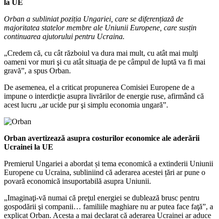
la UE
Orban a subliniat poziția Ungariei, care se diferențiază de
majoritatea statelor membre ale Uniunii Europene, care susțin
continuarea ajutorului pentru Ucraina.
„Credem că, cu cât războiul va dura mai mult, cu atât mai mulţi
oameni vor muri şi cu atât situaţia de pe câmpul de luptă va fi mai
gravă”, a spus Orban.
De asemenea, el a criticat propunerea Comisiei Europene de a
impune o interdicție asupra livrărilor de energie ruse, afirmând că
acest lucru „ar ucide pur şi simplu economia ungară”.
Orban avertizează asupra costurilor economice ale aderării
Ucrainei la UE
Premierul Ungariei a abordat și tema economică a extinderii Uniunii
Europene cu Ucraina, subliniind că aderarea acestei țări ar pune o
povară economică insuportabilă asupra Uniunii.
„Imaginaţi-vă numai că preţul energiei se dublează brusc pentru
gospodării şi companii… familiile maghiare nu ar putea face faţă”, a
explicat Orban. Acesta a mai declarat că aderarea Ucrainei ar aduce