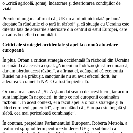
o „criză agricolă, şomaj, îndatorare şi deteriorarea condiţiilor de
viaţă”.
Premierul ungar a afirmat că „UE nu a primit niciodată pe bună
dreptate în rândurile ei o ţară în război” și că situația cu Ucraina este
diferită față de aderările anterioare din centrul și estul Europei, care
au adus beneficii comunității.
Critici ale strategiei occidentale și apel la o nouă abordare
europeană
În plus, Orban a criticat strategia occidentală în războiul din Ucraina,
susținând că aceasta a eșuat. „Nimeni nu îndrăzneşte să recunoască,
dar am pierdut acest război”, a afirmat el, adăugând că economia
Rusiei nu s-a prăbușit, sancțiunile nu au avut efectul dorit, iar
aderarea Ucrainei la NATO a fost împiedicată.
Orban a mai spus că „SUA şi-au dat seama de acest lucru, iar acum
sunt implicate în negocieri, în timp ce noi europenii continuăm
războiul”. În acest context, el a făcut apel la o nouă strategie și la
lideri europeni „puternici”, argumentând că „Europa este bogată şi
slabă, cea mai periculoasă combinaţie”.
În contrast, președinta Parlamentului European, Roberta Metsola, a
reafirmat sprijinul ferm pentru extinderea UE și a subliniat că