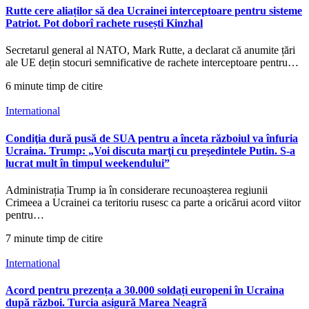
Rutte cere aliaților să dea Ucrainei interceptoare pentru sisteme
Patriot. Pot doborî rachete rusești Kinzhal
Secretarul general al NATO, Mark Rutte, a declarat că anumite țări
ale UE dețin stocuri semnificative de rachete interceptoare pentru…
6 minute timp de citire
International
Condiţia dură pusă de SUA pentru a înceta războiul va înfuria
Ucraina. Trump: „Voi discuta marţi cu preşedintele Putin. S-a
lucrat mult în timpul weekendului”
Administrația Trump ia în considerare recunoașterea regiunii
Crimeea a Ucrainei ca teritoriu rusesc ca parte a oricărui acord viitor
pentru…
7 minute timp de citire
International
Acord pentru prezența a 30.000 soldați europeni în Ucraina
după război. Turcia asigură Marea Neagră