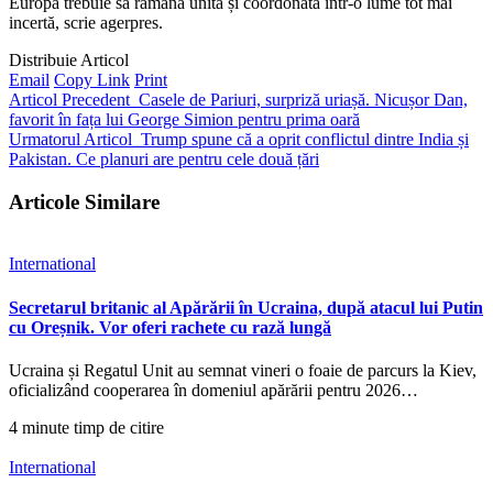
Europa trebuie să rămână unită și coordonată într-o lume tot mai
incertă, scrie agerpres.
Distribuie Articol
Email
Copy Link
Print
Articol Precedent
Casele de Pariuri, surpriză uriașă. Nicușor Dan,
favorit în fața lui George Simion pentru prima oară
Urmatorul Articol
Trump spune că a oprit conflictul dintre India și
Pakistan. Ce planuri are pentru cele două țări
Articole Similare
International
Secretarul britanic al Apărării în Ucraina, după atacul lui Putin
cu Oreșnik. Vor oferi rachete cu rază lungă
Ucraina și Regatul Unit au semnat vineri o foaie de parcurs la Kiev,
oficializând cooperarea în domeniul apărării pentru 2026…
4 minute timp de citire
International