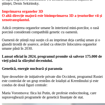
științei, Denis Sekirinsky.
Imprimarea organelor 3D
O altă direcție majoră este bioimprimarea 3D a țesuturilor vii și
xenotransplantul.
Adică creșterea organelor umane în interiorul mini-porcilor, o rasă
porcină considerată compatibilă genetic cu oamenii.
Oamenii de știință ruși susțin că au imprimat deja cartilaj uman și o
glandă tiroidă de șoarece, având ca obiectiv înlocuirea organelor
umane până în 2030.
Lansat oficial în 2024, programul promite să salveze 175.000 de
vieți până la sfârșitul deceniului.
Genetică, energie nucleară și paranoia
Spre deosebire de inițiativele private din Occident, programul Rusiei
este controlat de un grup restrâns de loialiști ai Kremlinului și este
condus de două figuri centrale:
Maria Vorontsova: fiica lui Putin, de profesie endocrinolog, care
supraveghează programele de genetică finanțate de stat.