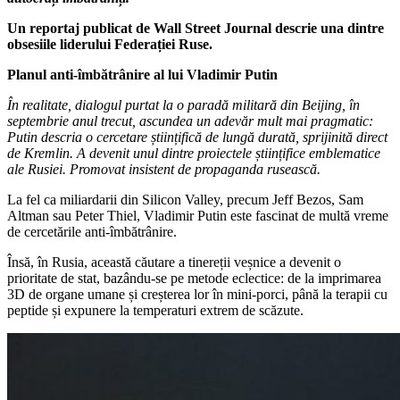
Un reportaj publicat de Wall Street Journal descrie una dintre
obsesiile liderului Federației Ruse.
Planul anti-îmbătrânire al lui Vladimir Putin
În realitate, dialogul purtat la o paradă militară din Beijing, în
septembrie anul trecut, ascundea un adevăr mult mai pragmatic:
Putin descria o cercetare științifică de lungă durată, sprijinită direct
de Kremlin. A devenit unul dintre proiectele științifice emblematice
ale Rusiei. Promovat insistent de propaganda rusească.
La fel ca miliardarii din Silicon Valley, precum Jeff Bezos, Sam
Altman sau Peter Thiel, Vladimir Putin este fascinat de multă vreme
de cercetările anti-îmbătrânire.
Însă, în Rusia, această căutare a tinereții veșnice a devenit o
prioritate de stat, bazându-se pe metode eclectice: de la imprimarea
3D de organe umane și creșterea lor în mini-porci, până la terapii cu
peptide și expunere la temperaturi extrem de scăzute.