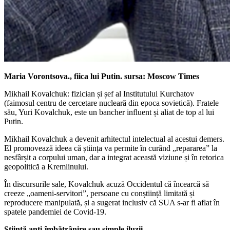
Maria Vorontsova., fiica lui Putin. sursa: Moscow Times
Mikhail Kovalchuk: fizician și șef al Institutului Kurchatov
(faimosul centru de cercetare nucleară din epoca sovietică). Fratele
său, Yuri Kovalchuk, este un bancher influent și aliat de top al lui
Putin.
Mikhail Kovalchuk a devenit arhitectul intelectual al acestui demers.
El promovează ideea că știința va permite în curând „repararea” la
nesfârșit a corpului uman, dar a integrat această viziune și în retorica
geopolitică a Kremlinului.
În discursurile sale, Kovalchuk acuză Occidentul că încearcă să
creeze „oameni-servitori”, persoane cu conștiință limitată și
reproducere manipulată, și a sugerat inclusiv că SUA s-ar fi aflat în
spatele pandemiei de Covid-19.
Știință anti-îmbătrânire sau simple iluzii