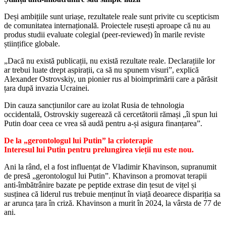
Deși ambițiile sunt uriașe, rezultatele reale sunt privite cu scepticism
de comunitatea internațională. Proiectele rusești aproape că nu au
produs studii evaluate colegial (peer-reviewed) în marile reviste
științifice globale.
„Dacă nu există publicații, nu există rezultate reale. Declarațiile lor
ar trebui luate drept aspirații, ca să nu spunem visuri”, explică
Alexander Ostrovskiy, un pionier rus al bioimprimării care a părăsit
țara după invazia Ucrainei.
Din cauza sancțiunilor care au izolat Rusia de tehnologia
occidentală, Ostrovskiy sugerează că cercetătorii rămași „îi spun lui
Putin doar ceea ce vrea să audă pentru a-și asigura finanțarea”.
De la „gerontologul lui Putin” la crioterapie
Interesul lui Putin pentru prelungirea vieții nu este nou.
Ani la rând, el a fost influențat de Vladimir Khavinson, supranumit
de presă „gerontologul lui Putin”. Khavinson a promovat terapii
anti-îmbătrânire bazate pe peptide extrase din țesut de vițel și
susținea că liderul rus trebuie menținut în viață deoarece dispariția sa
ar arunca țara în criză. Khavinson a murit în 2024, la vârsta de 77 de
ani.