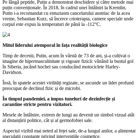
Pe lângă peptide, Putin a demonstrat deschidere și către metode mai
puțin convenționale. În 2018, în cadrul unei întâlniri la Kremlin,
Putin i-a recomandat cu entuziasm cancelarului austriac de la acea
vreme, Sebastian Kurz, să încerce crioterapia, camere speciale unde
corpul este expus la temperaturi de până la -112°C.
Mitul liderului atemporal în fața realității biologice
Timp de decenii, Putin, acum în vârstă de 73 de ani, și-a cultivat o
imagine de hipermasculinitate și vigoare fizică: vânând la bustul gol
în Siberia, jucând hochei sau conducând motociclete Harley-
Davidson.
Însă, în spatele acestei virilități regizate, se ascunde un lider profund
preocupat de declinul fizic și de microbi.
În timpul pandemiei, a impus tuneluri de dezinfecție și
carantine stricte pentru vizitatori.
Mesele de întâlnire, extrem de lungi au devenit un simbol vizual atât
al distanțării politice, cât și al germofobiei sale.
Aspectul vizibil mai neted al feței sale, de-a lungul anilor, a alimentat
speculații constante privind intervențiile cosmetice.