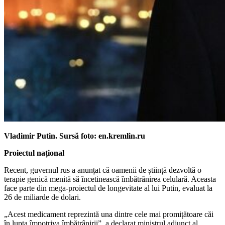
Vladimir Putin. Sursă foto: en.kremlin.ru
Proiectul național
Recent, guvernul rus a anunțat că oamenii de știință dezvoltă o
terapie genică menită să încetinească îmbătrânirea celulară. Aceasta
face parte din mega-proiectul de longevitate al lui Putin, evaluat la
26 de miliarde de dolari.
„Acest medicament reprezintă una dintre cele mai promițătoare căi
în lupta împotriva îmbătrânirii”, a declarat ministrul adjunct al