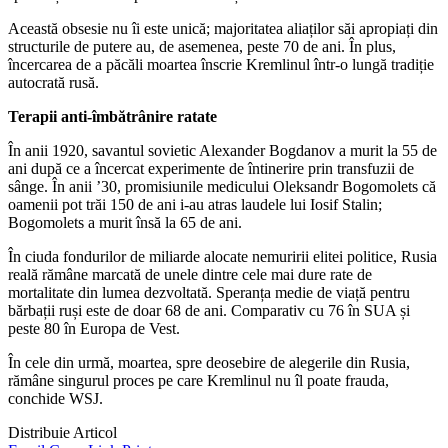
Această obsesie nu îi este unică; majoritatea aliaților săi apropiați din
structurile de putere au, de asemenea, peste 70 de ani. În plus,
încercarea de a păcăli moartea înscrie Kremlinul într-o lungă tradiție
autocrată rusă.
Terapii anti-îmbătrânire ratate
În anii 1920, savantul sovietic Alexander Bogdanov a murit la 55 de
ani după ce a încercat experimente de întinerire prin transfuzii de
sânge. În anii ’30, promisiunile medicului Oleksandr Bogomolets că
oamenii pot trăi 150 de ani i-au atras laudele lui Iosif Stalin;
Bogomolets a murit însă la 65 de ani.
În ciuda fondurilor de miliarde alocate nemuririi elitei politice, Rusia
reală rămâne marcată de unele dintre cele mai dure rate de
mortalitate din lumea dezvoltată. Speranța medie de viață pentru
bărbații ruși este de doar 68 de ani. Comparativ cu 76 în SUA și
peste 80 în Europa de Vest.
În cele din urmă, moartea, spre deosebire de alegerile din Rusia,
rămâne singurul proces pe care Kremlinul nu îl poate frauda,
conchide WSJ.
Distribuie Articol