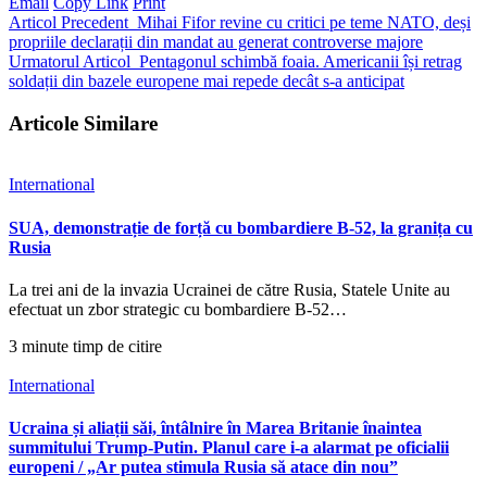
Email
Copy Link
Print
Articol Precedent
Mihai Fifor revine cu critici pe teme NATO, deși
propriile declarații din mandat au generat controverse majore
Urmatorul Articol
Pentagonul schimbă foaia. Americanii își retrag
soldații din bazele europene mai repede decât s-a anticipat
Articole Similare
International
SUA, demonstrație de forță cu bombardiere B-52, la granița cu
Rusia
La trei ani de la invazia Ucrainei de către Rusia, Statele Unite au
efectuat un zbor strategic cu bombardiere B-52…
3 minute timp de citire
International
Ucraina și aliații săi, întâlnire în Marea Britanie înaintea
summitului Trump-Putin. Planul care i-a alarmat pe oficialii
europeni / „Ar putea stimula Rusia să atace din nou”