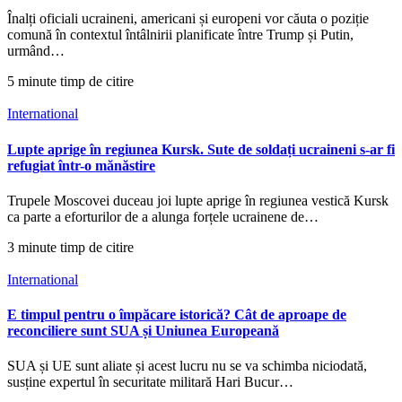
Înalți oficiali ucraineni, americani și europeni vor căuta o poziție
comună în contextul întâlnirii planificate între Trump și Putin,
urmând…
5 minute timp de citire
International
Lupte aprige în regiunea Kursk. Sute de soldați ucraineni s-ar fi
refugiat într-o mănăstire
Trupele Moscovei duceau joi lupte aprige în regiunea vestică Kursk
ca parte a eforturilor de a alunga forțele ucrainene de…
3 minute timp de citire
International
E timpul pentru o împăcare istorică? Cât de aproape de
reconciliere sunt SUA și Uniunea Europeană
SUA și UE sunt aliate și acest lucru nu se va schimba niciodată,
susține expertul în securitate militară Hari Bucur…