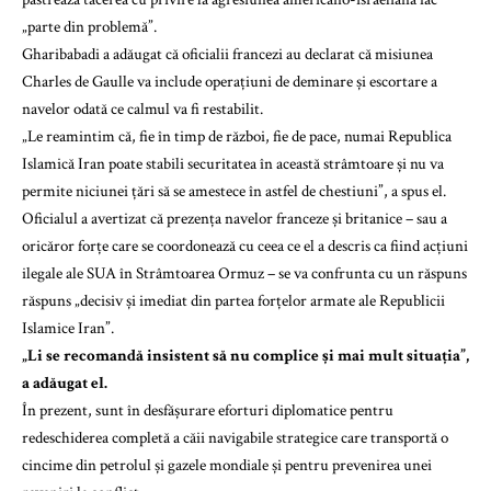
„parte din problemă”.
Gharibabadi a adăugat că oficialii francezi au declarat că misiunea
Charles de Gaulle va include operațiuni de deminare și escortare a
navelor odată ce calmul va fi restabilit.
„Le reamintim că, fie în timp de război, fie de pace, numai Republica
Islamică Iran poate stabili securitatea în această strâmtoare și nu va
permite niciunei țări să se amestece în astfel de chestiuni”, a spus el.
Oficialul a avertizat că prezența navelor franceze și britanice – sau a
oricăror forțe care se coordonează cu ceea ce el a descris ca fiind acțiuni
ilegale ale SUA în Strâmtoarea Ormuz – se va confrunta cu un răspuns
răspuns „decisiv și imediat din partea forțelor armate ale Republicii
Islamice Iran”.
„Li se recomandă insistent să nu complice și mai mult situația”,
a adăugat el.
În prezent, sunt în desfășurare eforturi diplomatice pentru
redeschiderea completă a căii navigabile strategice care transportă o
cincime din petrolul și gazele mondiale și pentru prevenirea unei