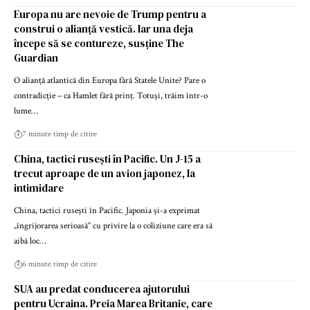
Europa nu are nevoie de Trump pentru a
construi o alianță vestică. Iar una deja
începe să se contureze, susține The
Guardian
O alianță atlantică din Europa fără Statele Unite? Pare o
contradicție – ca Hamlet fără prinț. Totuși, trăim într-o
lume…
7 minute timp de citire
China, tactici rusești în Pacific. Un J-15 a
trecut aproape de un avion japonez, la
intimidare
China, tactici rusești în Pacific. Japonia și-a exprimat
„îngrijorarea serioasă” cu privire la o coliziune care era să
aibă loc…
6 minute timp de citire
SUA au predat conducerea ajutorului
pentru Ucraina. Preia Marea Britanie, care