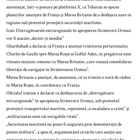
amenințat, într-o postare pe platforma X, că Teheran se opune
planurilor anunțate de Franța și Marea Britanie de a desfășura nave în
regiune sub pretextul protejării securității maritime.
Iran: Distrugătoarele extraregionale în apropierea Strâmtorii Ormuz
vor fi atacate „decisiv și imediat”
Gharibabadi a declarat că Franța a anunțat trimiterea portavionului
Charles de Gaulle spre Marea Roșie și Golful Aden, în pregătirea unei
viitoare misiuni comune cu Marea Britanie „care vizează consolidarea
libertății de navigație în Strâmtoarea Ormuz”.
Marea Britanie a anunțat, de asemenea, că va trimite o navă de război
în Marea Roșie, în coordonare cu Franța.
Oficialul iranian a declarat că desfășurarea de „distrugătoare
extraregionale” în apropierea Strâmtorii Ormuz, sub pretextul
protejării transportului maritim, reprezintă „o escaladare a crizei” și
„militarizarea unei căi navigabile vitale”.
„Securitatea maritimă nu poate fi asigurată prin demonstrații de
putere militară”, a spus el, argumentând că țările care susțin sau
păstrează tăcerea cu privire la agresiunea americano-israeliană fac