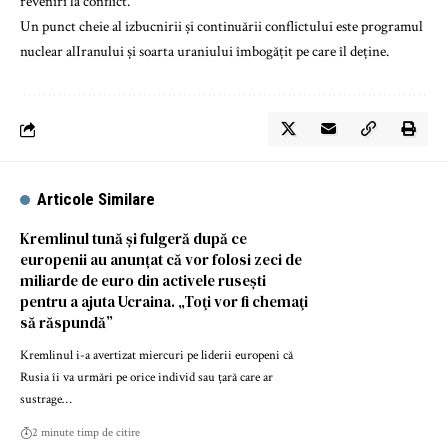
reveniri la conflict.
Un punct cheie al izbucnirii și continuării conflictului este programul
nuclear alIranului și soarta uraniului îmbogățit pe care îl deține.
Articole Similare
Kremlinul tună și fulgeră după ce
europenii au anunțat că vor folosi zeci de
miliarde de euro din activele rusești
pentru a ajuta Ucraina. „Toţi vor fi chemaţi
să răspundă”
Kremlinul i-a avertizat miercuri pe liderii europeni că
Rusia îi va urmări pe orice individ sau țară care ar
sustrage…
2 minute timp de citire