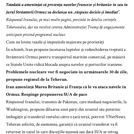
Totodată a amenințat că prezența navelor franceze și britanice în sau în
jurul Strâmtorii Ormuz va declanșa un „răspuns decisiv și imediat”.
Răspunsul Iranului, pe mai multe pagini, prezintă în detaliu cerințele
Teheranului, dar nu rezolvă cererea Administrației Trump de angajamente
anticipate privind programul nuclear.
Cum ne lovesc taxele și impozitele majorate pe prorietăți
În schimb, Iran propune încetarea luptelor și redeschiderea treptată a
Strâmtorii Ormuz pentru transportul maritim comercial, pe măsură
ce Statele Unite ridică blocada asupra navelor și porturilor iraniene.
Problemele nucleare vor fi negociate în următoarele 30 de zile,
propune regimul de la Teheran.
Iran amenință Marea Britanie și Franța că le va ataca navele în
Ormuz. Respinge propunerea SUA de pace
Răspunsul Iranului, transmis de Pakistan, care mediază negocierile, la
Washington, propune diluarea unei părți din uraniul său puternic
îmbogățit și transferul restului către o țară terță, potrivit YNetNews.
Teheran solicită, de asemenea, garanții că uraniul transferat va fi
returnat în cazul în care discuțiile eșuează sau dacă SUA se retrag