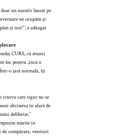
 doar un narativ lansat pe
guvernare ne ocupăm și
upăm și noi?”, a adăugat
 plecare
sondaj CURS, că atunci
te loc pentru „încă o
ntr-o țară normală, îți
e cineva care sigur nu se
meni altcineva în afară de
mâni deliberat.”
impozite mărite în
i de cumpărare, venituri