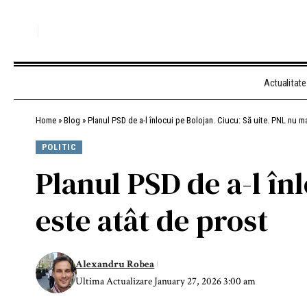
Actualitate
Home
»
Blog
»
Planul PSD de a-l înlocui pe Bolojan. Ciucu: Să uite. PNL nu ma
POLITIC
Planul PSD de a-l în
este atât de prost
Alexandru Robea
Ultima Actualizare January 27, 2026 3:00 am