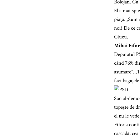
Bolojan. Cu 
El a mai spu
piață. „Sunt
noi! De ce ce
Ciucu.
Mihai Fifor
Deputatul PS
când 76% din
asumare”. „T
faci bagajele
Social-democ
topește de d
el nu le ved
Fifor a cont
cascadă, cea