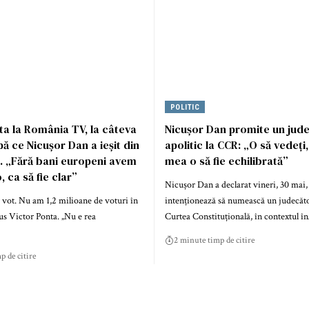
POLITIC
ta la România TV, la câteva
Nicușor Dan promite un jud
ă ce Nicușor Dan a ieșit din
apolitic la CCR: „O să vedeți
. „Fără bani europeni avem
mea o să fie echilibrată”
 ca să fie clar”
Nicușor Dan a declarat vineri, 30 mai,
vot. Nu am 1,2 milioane de voturi în
intenționează să numească un judecător
us Victor Ponta. „Nu e rea
Curtea Constituțională, în contextul î
2 minute timp de citire
p de citire