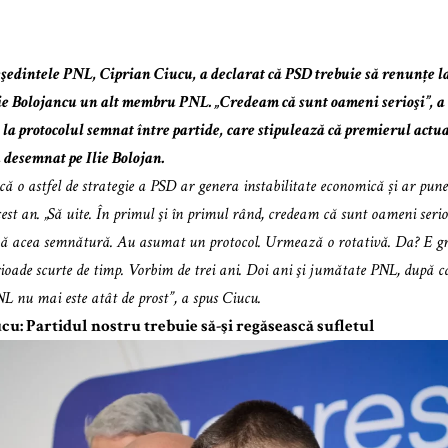
şedintele PNL, Ciprian Ciucu, a declarat că PSD trebuie să renunțe la 
ie Bolojancu un alt membru PNL. „Credeam că sunt oameni serioşi”, a
 la protocolul semnat între partide, care stipulează că premierul actu
u desemnat pe Ilie Bolojan.
că o astfel de strategie a PSD ar genera instabilitate economică și ar pune 
cest an. „Să uite. În primul şi în primul rând, credeam că sunt oameni ser
ină acea semnătură. Au asumat un protocol. Urmează o rotativă. Da? E g
erioade scurte de timp. Vorbim de trei ani. Doi ani şi jumătate PNL, după c
L nu mai este atât de prost”, a spus Ciucu.
cu: Partidul nostru trebuie să-şi regăsească sufletul