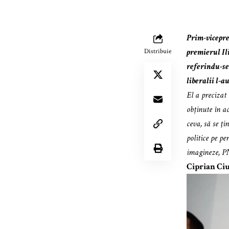
Prim-vicepre
premierul Il
Distribuie
referindu-se
liberalii l-a
El a precizat 
obținute în a
ceva, să se ţ
politice pe p
imagineze, PN
Ciprian Ciu