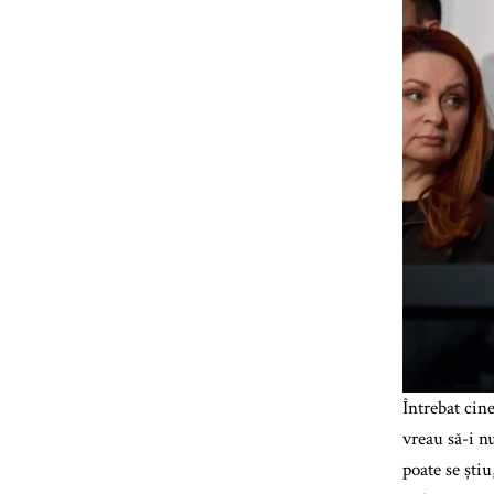
Întrebat cin
vreau să-i n
poate se știu