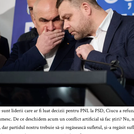
e sunt liderii care ar fi luat decizii pentru PNL la PSD, Ciucu a refu
umesc. De ce deschidem acum un conflict artificial să fac știri? Nu, n
, dar partidul nostru trebuie să-şi regăsească sufletul, şi-a regăsit suf