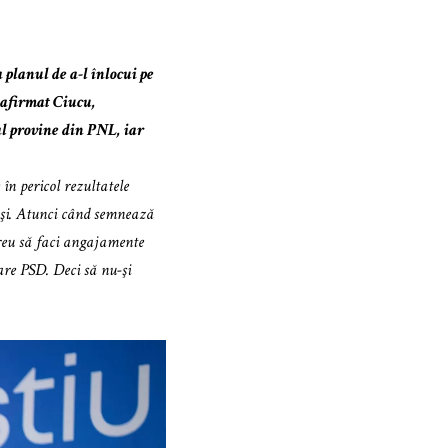
planul de a-l înlocui pe
 afirmat Ciucu,
al provine din PNL, iar
în pericol rezultatele
ioşi. Atunci când semnează
reu să faci angajamente
are PSD. Deci să nu-şi