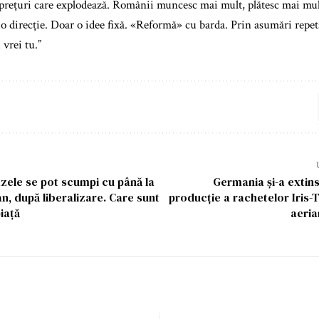
 prețuri care explodează. Românii muncesc mai mult, plătesc mai mult 
cio direcție. Doar o idee fixă. «Reformă» cu barda. Prin asumări repeta
 vrei tu.”
zele se pot scumpi cu până la
Germania și-a extin
an, după liberalizare. Care sunt
producție a rachetelor Iris-
iață
aeria