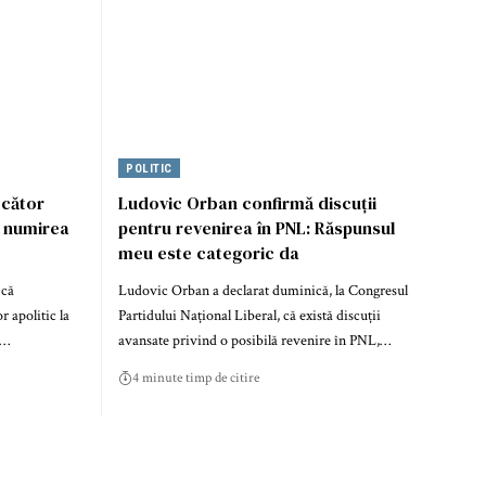
POLITIC
ecător
Ludovic Orban confirmă discuții
, numirea
pentru revenirea în PNL: Răspunsul
meu este categoric da
 că
Ludovic Orban a declarat duminică, la Congresul
 apolitic la
Partidului Național Liberal, că există discuții
n…
avansate privind o posibilă revenire în PNL,…
4 minute timp de citire