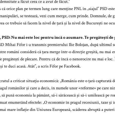
demnitate a făcut ceea ce a avut de făcut.”
s că orice plan pe termen lung care menține PNL în „siajul” PSD este
 manipulări, se testează, vezi cum merge, cum prinde. Domnule, de 
ea ce trebuie să facem la nivel de țară și la nivel de București ne oc
, PSD: Nu mai este loc pentru încă o asumare. Te pregătești de
D Mihai Fifor i-a transmis premierului Ilie Bolojan, după ultimul 
tre români consideră că țara merge într-o direcție greșită, nu mai es
e pregătești de plecare. Pentru că de încă o nenorocire nu mai e loc. Î
 și te duci acasă. Atât”, a scris Fifor pe Facebook.
ratul a criticat situația economică: „România este o țară capturată d
ragul românilor și care a decis, în numele unor «reforme» pe care ni
e, să pună economia la pământ, să-i sărăcească și să-i umilească pe ro
inuat enumerând efectele: „O economie în pragul recesiunii, taxe și 
 mai mare inflație din Uniunea Europeană, scăderea abruptă a puteri