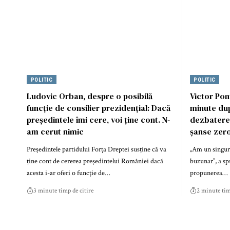
POLITIC
POLITIC
Ludovic Orban, despre o posibilă
Victor Pon
funcție de consilier prezidențial: Dacă
minute dup
președintele îmi cere, voi ține cont. N-
dezbatere
am cerut nimic
șanse zero,
Președintele partidului Forța Dreptei susține că va
„Am un singur 
ține cont de cererea președintelui României dacă
buzunar”, a sp
acesta i-ar oferi o funcție de…
propunerea…
3 minute timp de citire
2 minute tim